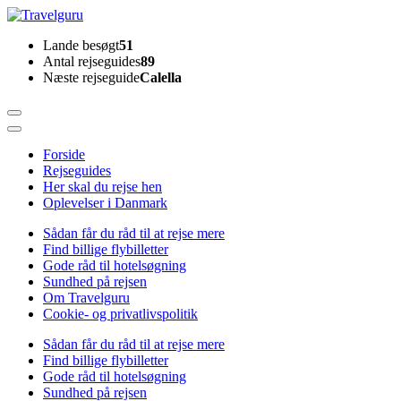
Skip
to
Travelguru
Lande besøgt
51
content
Antal rejseguides
89
(Press
Næste rejseguide
Calella
Enter)
Forside
Rejseguides
Her skal du rejse hen
Oplevelser i Danmark
Sådan får du råd til at rejse mere
Find billige flybilletter
Gode råd til hotelsøgning
Sundhed på rejsen
Om Travelguru
Cookie- og privatlivspolitik
Sådan får du råd til at rejse mere
Find billige flybilletter
Gode råd til hotelsøgning
Sundhed på rejsen