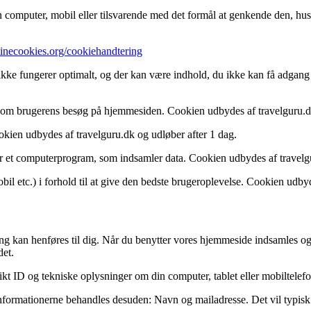
omputer, mobil eller tilsvarende med det formål at genkende den, huske
minecookies.org/cookiehandtering
 ikke fungerer optimalt, og der kan være indhold, du ikke kan få adgang t
ta om brugerens besøg på hjemmesiden. Cookien udbydes af travelguru.dk
Cookien udbydes af travelguru.dk og udløber after 1 dag.
r er et computerprogram, som indsamler data. Cookien udbydes af travelg
mobil etc.) i forhold til at give den bedste brugeroplevelse. Cookien udb
mfang kan henføres til dig. Når du benytter vores hjemmeside indsamles 
det.
kt ID og tekniske oplysninger om din computer, tablet eller mobiltelefo
 informationerne behandles desuden: Navn og mailadresse. Det vil typisk