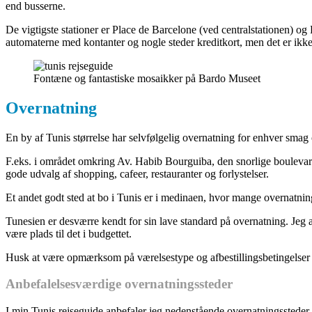
end busserne.
De vigtigste stationer er Place de Barcelone (ved centralstationen) o
automaterne med kontanter og nogle steder kreditkort, men det er ikk
Fontæne og fantastiske mosaikker på Bardo Museet
Overnatning
En by af Tunis størrelse har selvfølgelig overnatning for enhver smag 
F.eks. i området omkring Av. Habib Bourguiba, den snorlige boulevard
gode udvalg af shopping, cafeer, restauranter og forlystelser.
Et andet godt sted at bo i Tunis er i medinaen, hvor mange overnatnin
Tunesien er desværre kendt for sin lave standard på overnatning. Jeg anb
være plads til det i budgettet.
Husk at være opmærksom på værelsestype og afbestillingsbetingelser n
Anbefalelsesværdige overnatningssteder
I min Tunis rejseguide anbefaler jeg nedenstående overnatningssteder, d