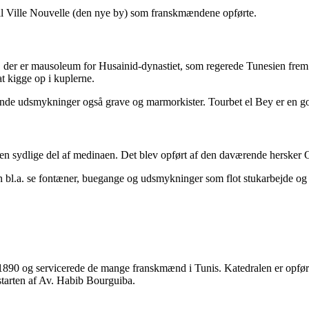
 til Ville Nouvelle (den nye by) som franskmændene opførte.
Bey, der er mausoleum for Husainid-dynastiet, som regerede Tunesien fr
t kigge op i kuplerne.
rende udsmykninger også grave og marmorkister. Tourbet el Bey er en go
 i den sydlige del af medinaen. Det blev opført af den daværende hersker
 kan bl.a. se fontæner, buegange og udsmykninger som flot stukarbejde og
1890 og servicerede de mange franskmænd i Tunis. Katedralen er opført i f
 starten af Av. Habib Bourguiba.