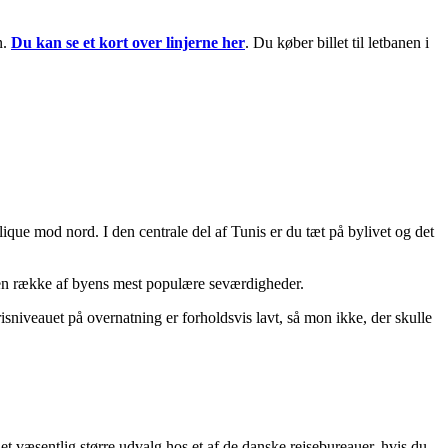
n.
Du kan se et kort over linjerne her
. Du køber billet til letbanen i
ue mod nord. I den centrale del af Tunis er du tæt på bylivet og det
å en række af byens mest populære seværdigheder.
Prisniveauet på overnatning er forholdsvis lavt, så mon ikke, der skulle
 et væsentlig større udvalg hos et af de danske rejsebureauer, hvis du