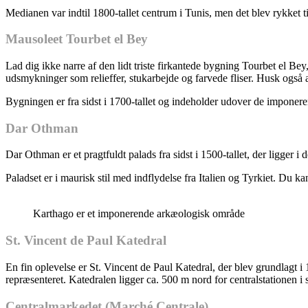
Medianen var indtil 1800-tallet centrum i Tunis, men det blev rykket
Mausoleet Tourbet el Bey
Lad dig ikke narre af den lidt triste firkantede bygning Tourbet el 
udsmykninger som relieffer, stukarbejde og farvede fliser. Husk også a
Bygningen er fra sidst i 1700-tallet og indeholder udover de impone
Dar Othman
Dar Othman er et pragtfuldt palads fra sidst i 1500-tallet, der ligger
Paladset er i maurisk stil med indflydelse fra Italien og Tyrkiet. Du
Karthago er et imponerende arkæologisk område
St. Vincent de Paul Katedral
En fin oplevelse er St. Vincent de Paul Katedral, der blev grundlagt i 
repræsenteret. Katedralen ligger ca. 500 m nord for centralstationen i
Centralmarkedet (Marché Centrale)