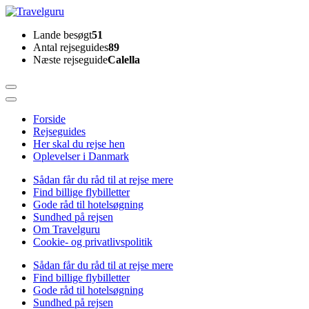
Skip
to
Travelguru
Lande besøgt
51
content
Antal rejseguides
89
(Press
Næste rejseguide
Calella
Enter)
Forside
Rejseguides
Her skal du rejse hen
Oplevelser i Danmark
Sådan får du råd til at rejse mere
Find billige flybilletter
Gode råd til hotelsøgning
Sundhed på rejsen
Om Travelguru
Cookie- og privatlivspolitik
Sådan får du råd til at rejse mere
Find billige flybilletter
Gode råd til hotelsøgning
Sundhed på rejsen