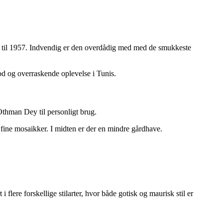
em til 1957. Indvendig er den overdådig med med de smukkeste
d og overraskende oplevelse i Tunis.
 Othman Dey til personligt brug.
 fine mosaikker. I midten er der en mindre gårdhave.
lere forskellige stilarter, hvor både gotisk og maurisk stil er