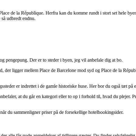
g Place de la République. Herfra kan du komme rundt i stort set hele bye
e så udbredt endnu.
og pengepung. Der er to steder i byen, jeg vil anbefale dig at bo.
, der ligger mellem Place de Barcelone mod syd og Place de la Républiq
gssteder er indrettet i de gamle historiske huse. Her bor du også tæt p
efaler, at du går en kategori eller to op i forhold til, hvad du plejer. 
år du sammenligner priser på de forsekellige hotelbookingsider.
er alle får gode anmeldelser af tidligere gæster. Du finder selvfølgelig