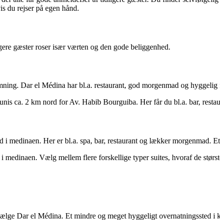
vis du rejser på egen hånd.
igere gæster roser især værten og den gode beliggenhed.
mning. Dar el Médina har bl.a. restaurant, god morgenmad og hyggelig 
unis ca. 2 km nord for Av. Habib Bourguiba. Her får du bl.a. bar, res
d i medinaen. Her er bl.a. spa, bar, restaurant og lækker morgenmad. Et 
 i medinaen. Vælg mellem flere forskellige typer suites, hvoraf de største 
at vælge Dar el Médina. Et mindre og meget hyggeligt overnatningssted i