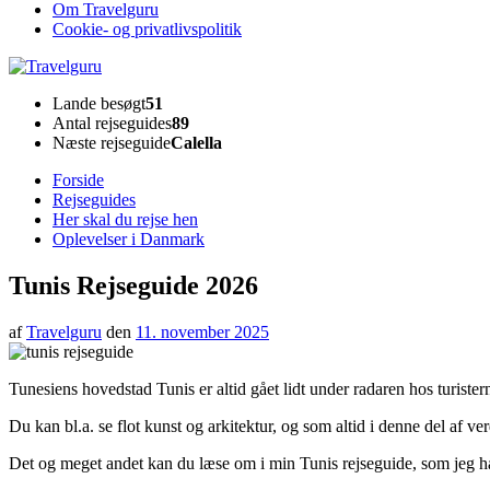
Om Travelguru
Cookie- og privatlivspolitik
Travelguru
Lande besøgt
51
Antal rejseguides
89
Næste rejseguide
Calella
Forside
Rejseguides
Her skal du rejse hen
Oplevelser i Danmark
Tunis Rejseguide 2026
af
Travelguru
den
11. november 2025
Tunesiens hovedstad Tunis er altid gået lidt under radaren hos turist
Du kan bl.a. se flot kunst og arkitektur, og som altid i denne del af ver
Det og meget andet kan du læse om i min Tunis rejseguide, som jeg h