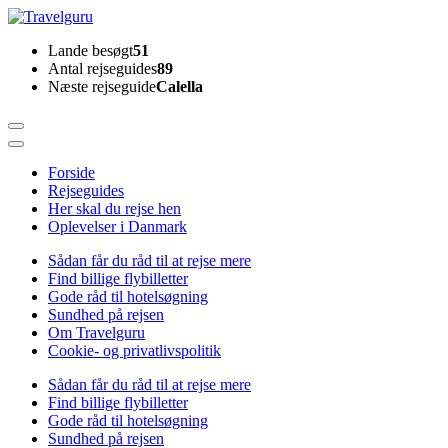
Skip
to
Travelguru
Lande besøgt
51
content
Antal rejseguides
89
(Press
Næste rejseguide
Calella
Enter)
Forside
Rejseguides
Her skal du rejse hen
Oplevelser i Danmark
Sådan får du råd til at rejse mere
Find billige flybilletter
Gode råd til hotelsøgning
Sundhed på rejsen
Om Travelguru
Cookie- og privatlivspolitik
Sådan får du råd til at rejse mere
Find billige flybilletter
Gode råd til hotelsøgning
Sundhed på rejsen