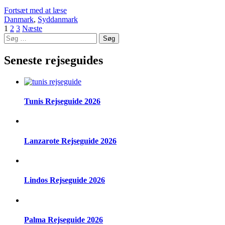
Fortsæt med at læse
Danmark
,
Syddanmark
Indlægsinddeling
Side
Side
Side
1
2
3
Næste
Søg
efter:
Seneste rejseguides
Tunis Rejseguide 2026
Lanzarote Rejseguide 2026
Lindos Rejseguide 2026
Palma Rejseguide 2026