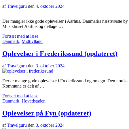
af
Travelguru
den
4. oktober 2024
Der mangler ikke gode oplevelser i Aarhus. Danmarks næststørste by er 
Musikhuset Aarhus og deltage …
Fortsæt med at læse
Danmark
,
Midtjylland
Oplevelser i Frederikssund (opdateret)
af
Travelguru
den
3. oktober 2024
Der er mange gode oplevelser i Frederikssund og omegn. Den nordsjæl
Kommune er delt af …
Fortsæt med at læse
Danmark
,
Hovedstaden
Oplevelser på Fyn (opdateret)
af
Travelguru
den
3. oktober 2024