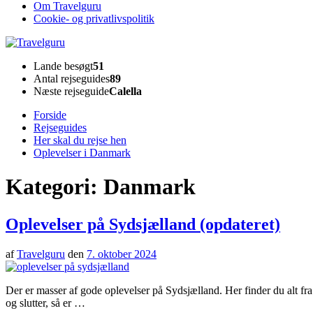
Om Travelguru
Cookie- og privatlivspolitik
Travelguru
Lande besøgt
51
Antal rejseguides
89
Næste rejseguide
Calella
Forside
Rejseguides
Her skal du rejse hen
Oplevelser i Danmark
Kategori:
Danmark
Oplevelser på Sydsjælland (opdateret)
af
Travelguru
den
7. oktober 2024
Der er masser af gode oplevelser på Sydsjælland. Her finder du alt f
og slutter, så er …