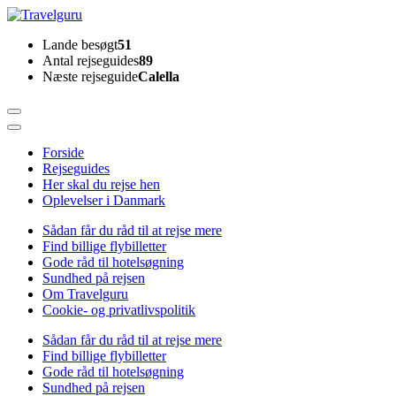
Skip
to
Travelguru
Lande besøgt
51
content
Antal rejseguides
89
(Press
Næste rejseguide
Calella
Enter)
Forside
Rejseguides
Her skal du rejse hen
Oplevelser i Danmark
Sådan får du råd til at rejse mere
Find billige flybilletter
Gode råd til hotelsøgning
Sundhed på rejsen
Om Travelguru
Cookie- og privatlivspolitik
Sådan får du råd til at rejse mere
Find billige flybilletter
Gode råd til hotelsøgning
Sundhed på rejsen