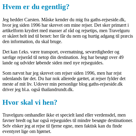
Hvem er du egentlig?
Jeg hedder Carsten. Måske kender du mig fra gaths-rejseside.dk,
hvor jeg siden 1996 har skrevet om mine rejser. Det sker primært i
artikelform krydret med masser af råd og rejsetips, men Travelguru
er skåret helt ind til benet: her får du nem og hurtig adgang til præcis
den information, du skal bruge.
Det kan f.eks. være transport, overnatning, seværdigheder og
særlige rejseråd til netop din destination. Jeg har besøgt over 49
lande og udvider løbende siden med nye rejseguides.
Som nævnt har jeg skrevet om rejser siden 1996, men har rejst
udenlands før det. Du har nok allerede gættet, at rejser fylder det
meste af mit liv. Udover min personlige blog gaths-rejseside.dk
driver jeg bl.a. også thailandrundt.dk.
Hvor skal vi hen?
Travelguru omhandler ikke et specielt land eller verdensdel, men
favner bredt og har også rejseguides til mindre besøgte destinationer.
Selv elsker jeg at rejse til fjerne egne, men faktisk kan du finde
eventyret lige om hjørnet.