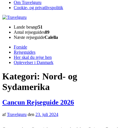
Om Travelguru
Cookie- og privatlivspolitik
Travelguru
Lande besøgt
51
Antal rejseguides
89
Næste rejseguide
Calella
Forside
Rejseguides
Her skal du rejse hen
Oplevelser i Danmark
Kategori:
Nord- og
Sydamerika
Cancun Rejseguide 2026
af
Travelguru
den
23. juli 2024