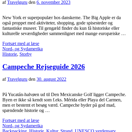
af
Travelguru
den
6. november 2023
New York er superpopulær hos danskerne. The Big Apple er da
også proppet med aktiviteter, shopping, gode spisesteder og
fantastiske museer. Til gengæld finder du kun få historiske eller
kulturelle seværdigheder sammenlignet med mange europæiske …
Fortsæt med at læse
Nord- og Sydamerika
Historie
,
Storby
Campeche Rejseguide 2026
af
Travelguru
den
30. august 2022
På Yucatán-halvøen ud til Den Mexicanske Golf ligger Campeche.
Byen er ikke så kendt som f.eks. Mérida eller Playa del Carmen,
men er bestemt et besøg værd. Campeche byder på god mad,
spændende historie og …
Fortsæt med at læse
Nord- og Sydamerika
Backpacking
,
Historie
,
Kultur
,
Strand
,
UNESCO verdensarv