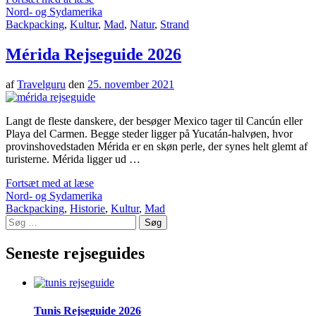
Nord- og Sydamerika
Backpacking
,
Kultur
,
Mad
,
Natur
,
Strand
Mérida Rejseguide 2026
af
Travelguru
den
25. november 2021
Langt de fleste danskere, der besøger Mexico tager til Cancún eller
Playa del Carmen. Begge steder ligger på Yucatán-halvøen, hvor
provinshovedstaden Mérida er en skøn perle, der synes helt glemt af
turisterne. Mérida ligger ud …
Fortsæt med at læse
Nord- og Sydamerika
Backpacking
,
Historie
,
Kultur
,
Mad
Søg
efter:
Seneste rejseguides
Tunis Rejseguide 2026