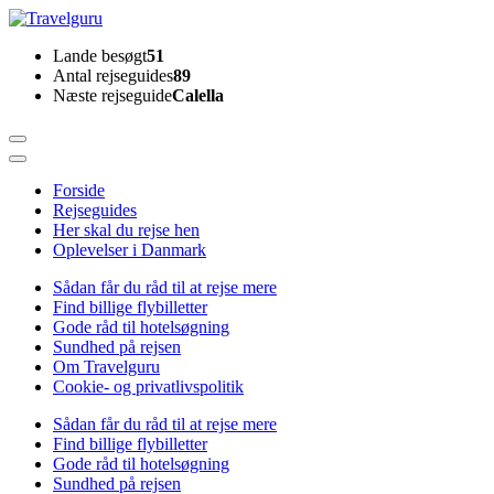
Skip
to
Travelguru
Lande besøgt
51
content
Antal rejseguides
89
(Press
Næste rejseguide
Calella
Enter)
Forside
Rejseguides
Her skal du rejse hen
Oplevelser i Danmark
Sådan får du råd til at rejse mere
Find billige flybilletter
Gode råd til hotelsøgning
Sundhed på rejsen
Om Travelguru
Cookie- og privatlivspolitik
Sådan får du råd til at rejse mere
Find billige flybilletter
Gode råd til hotelsøgning
Sundhed på rejsen