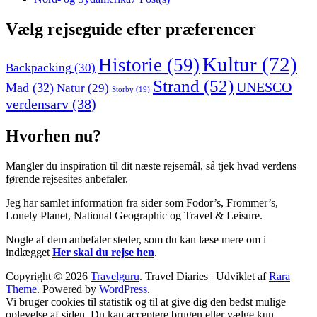
Vælg rejseguide efter præferencer
Kultur
(72)
Historie
(59)
Backpacking
(30)
Strand
(52)
UNESCO
Mad
(32)
Natur
(29)
Storby
(19)
verdensarv
(38)
Hvorhen nu?
Mangler du inspiration til dit næste rejsemål, så tjek hvad verdens
førende rejsesites anbefaler.
Jeg har samlet information fra sider som Fodor’s, Frommer’s,
Lonely Planet, National Geographic og Travel & Leisure.
Nogle af dem anbefaler steder, som du kan læse mere om i
indlægget
Her skal du rejse hen
.
Copyright © 2026
Travelguru
.
Travel Diaries | Udviklet af
Rara
Theme
. Powered by
WordPress
.
Vi bruger cookies til statistik og til at give dig den bedst mulige
oplevelse af siden. Du kan acceptere brugen eller vælge kun