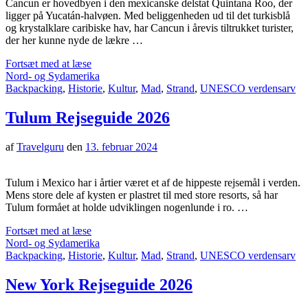
Cancun er hovedbyen i den mexicanske delstat Quintana Roo, der
ligger på Yucatán-halvøen. Med beliggenheden ud til det turkisblå
og krystalklare caribiske hav, har Cancun i årevis tiltrukket turister,
der her kunne nyde de lækre …
Fortsæt med at læse
Nord- og Sydamerika
Backpacking
,
Historie
,
Kultur
,
Mad
,
Strand
,
UNESCO verdensarv
Tulum Rejseguide 2026
af
Travelguru
den
13. februar 2024
Tulum i Mexico har i årtier været et af de hippeste rejsemål i verden.
Mens store dele af kysten er plastret til med store resorts, så har
Tulum formået at holde udviklingen nogenlunde i ro. …
Fortsæt med at læse
Nord- og Sydamerika
Backpacking
,
Historie
,
Kultur
,
Mad
,
Strand
,
UNESCO verdensarv
New York Rejseguide 2026