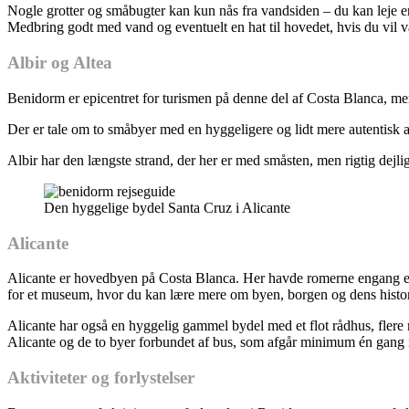
Nogle grotter og småbugter kan kun nås fra vandsiden – du kan leje en 
Medbring godt med vand og eventuelt en hat til hovedet, hvis du vil va
Albir og Altea
Benidorm er epicentret for turismen på denne del af Costa Blanca, men 
Der er tale om to småbyer med en hyggeligere og lidt mere autentisk
Albir har den længste strand, der her er med småsten, men rigtig dejli
Den hyggelige bydel Santa Cruz i Alicante
Alicante
Alicante er hovedbyen på Costa Blanca. Her havde romerne engang en m
for et museum, hvor du kan lære mere om byen, borgen og dens histor
Alicante har også en hyggelig gammel bydel med et flot rådhus, flere 
Alicante og de to byer forbundet af bus, som afgår minimum én gang 
Aktiviteter og forlystelser