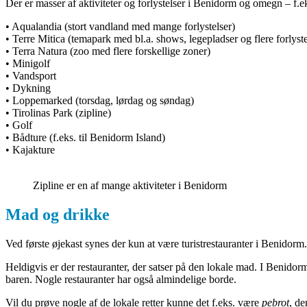
Der er masser af aktiviteter og forlystelser i Benidorm og omegn – f.ek
• Aqualandia (stort vandland med mange forlystelser)
• Terre Mitica (temapark med bl.a. shows, legepladser og flere forlyste
• Terra Natura (zoo med flere forskellige zoner)
• Minigolf
• Vandsport
• Dykning
• Loppemarked (torsdag, lørdag og søndag)
• Tirolinas Park (zipline)
• Golf
• Bådture (f.eks. til Benidorm Island)
• Kajakture
Zipline er en af mange aktiviteter i Benidorm
Mad og drikke
Ved første øjekast synes der kun at være turistrestauranter i Benidorm.
Heldigvis er der restauranter, der satser på den lokale mad. I Benidor
baren. Nogle restauranter har også almindelige borde.
Vil du prøve nogle af de lokale retter kunne det f.eks. være
pebrot
, de