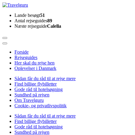
Skip
to
Travelguru
Lande besøgt
51
content
Antal rejseguides
89
(Press
Næste rejseguide
Calella
Enter)
Forside
Rejseguides
Her skal du rejse hen
Oplevelser i Danmark
Sådan får du råd til at rejse mere
Find billige flybilletter
Gode råd til hotelsøgning
Sundhed på rejsen
Om Travelguru
Cookie- og privatlivspolitik
Sådan får du råd til at rejse mere
Find billige flybilletter
Gode råd til hotelsøgning
Sundhed på rejsen