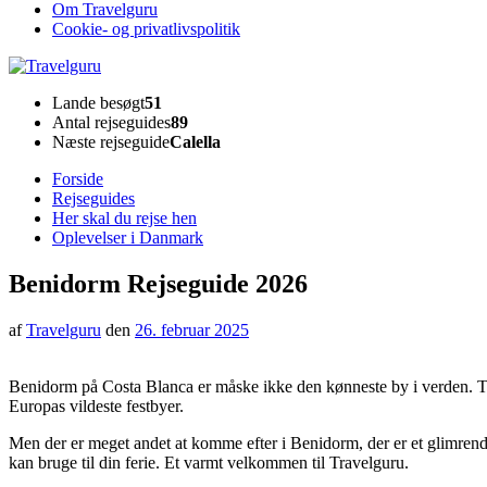
Om Travelguru
Cookie- og privatlivspolitik
Travelguru
Lande besøgt
51
Antal rejseguides
89
Næste rejseguide
Calella
Forside
Rejseguides
Her skal du rejse hen
Oplevelser i Danmark
Benidorm Rejseguide 2026
af
Travelguru
den
26. februar 2025
Benidorm på Costa Blanca er måske ikke den kønneste by i verden. Til
Europas vildeste festbyer.
Men der er meget andet at komme efter i Benidorm, der er et glimren
kan bruge til din ferie. Et varmt velkommen til Travelguru.