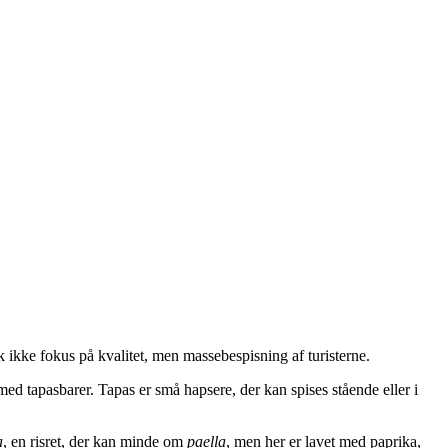
sk ikke fokus på kvalitet, men massebespisning af turisterne.
ed tapasbarer. Tapas er små hapsere, der kan spises stående eller i
a
, en risret, der kan minde om
paella
, men her er lavet med paprika,