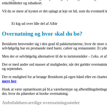
enkeltbilletter og rabatkort.
Vil du se mere af kysten er det oplagt at leje en bil, som du eventue
Et kig ud over lille del af Albir
Overnatning og hvor skal du bo?
Benidorm henvender sig i den grad til pakketuristerne, hvor de store og
selvfølgelig har en promande med barer, cafeer og restauranter. Et yders
Men der er selvfølgelig alternativer til de to turistområder – f.eks. et
Der er med andre ord masser af muligheder, når det gælder overnatning 
og september.
Der er mulighed for at besøge Benidorm på egen hånd eller en charterre
mere her
.
Husk at være opmærksom på bl.a værelsestype og afbestillingsbetingel
der, hvor du påtænker at booke overnatning.
Anbefalelsesværdige overnatningssteder