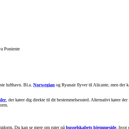
ya Poniente
ste lufthavn. Bl.a.
Norwegian
og Ryanair flyver til Alicante, men der 
sfer
, der kører dig direkte til dit bestemmelsessted. Alternativt kører der
dorm.
Benidorm. Du kan se mere om ruter på
busselskabets hjemmeside
, hvor