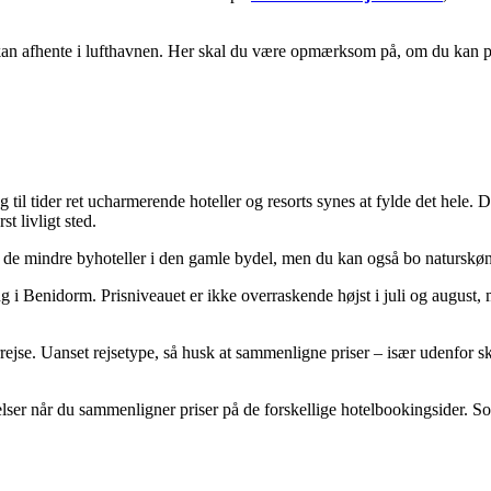
lt kan afhente i lufthavnen. Her skal du være opmærksom på, om du kan 
 til tider ret ucharmerende hoteller og resorts synes at fylde det hele.
t livligt sted.
 af de mindre byhoteller i den gamle bydel, men du kan også bo naturskønt
i Benidorm. Prisniveauet er ikke overraskende højst i juli og august, me
jse. Uanset rejsetype, så husk at sammenligne priser – især udenfor sko
ser når du sammenligner priser på de forskellige hotelbookingsider. So