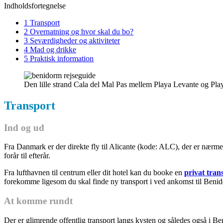
Indholdsfortegnelse
1 Transport
2 Overnatning og hvor skal du bo?
3 Seværdigheder og aktiviteter
4 Mad og drikke
5 Praktisk information
Den lille strand Cala del Mal Pas mellem Playa Levante og Pla
Transport
Ind og ud
Fra Danmark er der direkte fly til Alicante (kode: ALC), der er nærme
forår til efterår.
Fra lufthavnen til centrum eller dit hotel kan du booke en
privat tran
forekomme ligesom du skal finde ny transport i ved ankomst til Beni
At komme rundt
Der er glimrende offentlig transport langs kysten og således også i 