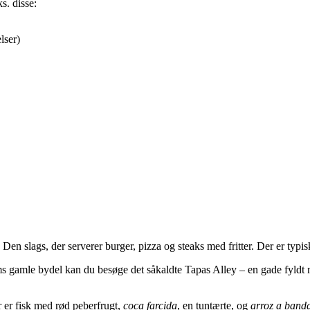
s. disse:
lser)
 Den slags, der serverer burger, pizza og steaks med fritter. Der er typi
ms gamle bydel kan du besøge det såkaldte Tapas Alley – en gade fyldt m
r er fisk med rød peberfrugt,
coca farcida
, en tuntærte, og
arroz a band