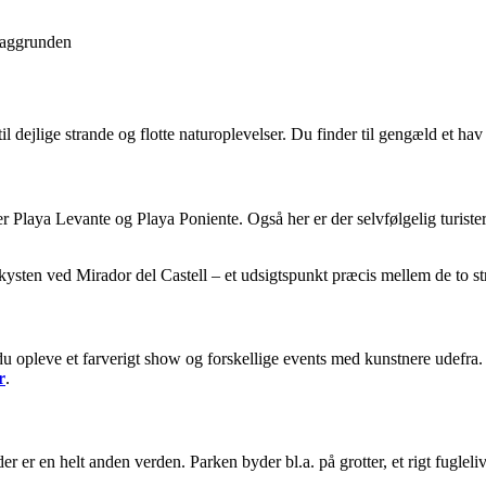
baggrunden
il dejlige strande og flotte naturoplevelser. Du finder til gengæld et h
 Playa Levante og Playa Poniente. Også her er der selvfølgelig turiste
 kysten ved Mirador del Castell – et udsigtspunkt præcis mellem de to st
 du opleve et farverigt show og forskellige events med kunstnere udefr
r
.
r er en helt anden verden. Parken byder bl.a. på grotter, et rigt fugleli