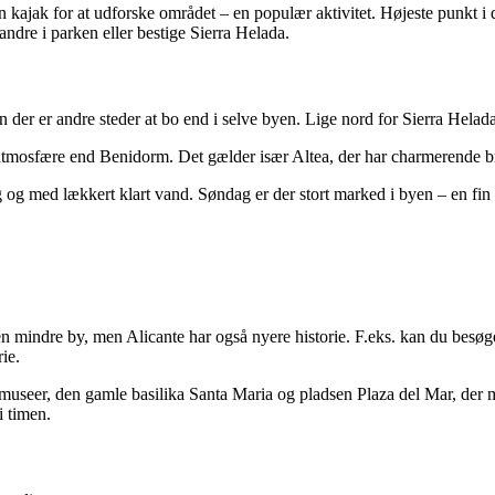
kajak for at udforske området – en populær aktivitet. Højeste punkt i d
ndre i parken eller bestige Sierra Helada.
der er andre steder at bo end i selve byen. Lige nord for Sierra Helada l
 atmosfære end Benidorm. Det gælder især Altea, der har charmerende b
g og med lækkert klart vand. Søndag er der stort marked i byen – en fin
indre by, men Alicante har også nyere historie. F.eks. kan du besøge C
ie.
museer, den gamle basilika Santa Maria og pladsen Plaza del Mar, der m
i timen.