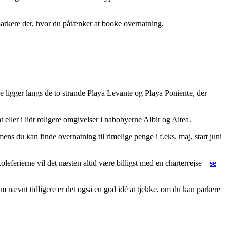
parkere der, hvor du påtænker at booke overnatning.
 De ligger langs de to strande Playa Levante og Playa Poniente, der
 eller i lidt roligere omgivelser i nabobyerne Albir og Altea.
ns du kan finde overnatning til rimelige penge i f.eks. maj, start juni
leferierne vil det næsten altid være billigst med en charterrejse –
se
m nævnt tidligere er det også en god idé at tjekke, om du kan parkere