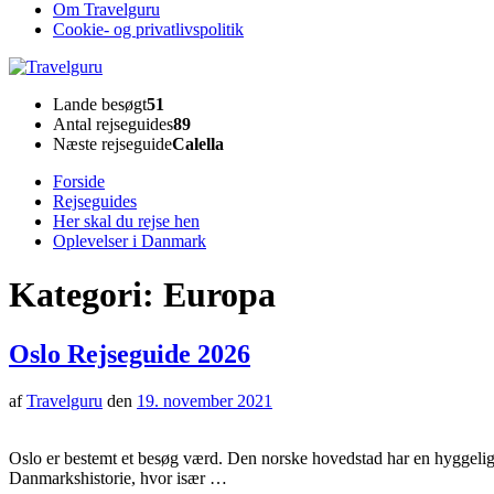
Om Travelguru
Cookie- og privatlivspolitik
Travelguru
Lande besøgt
51
Antal rejseguides
89
Næste rejseguide
Calella
Forside
Rejseguides
Her skal du rejse hen
Oplevelser i Danmark
Kategori:
Europa
Oslo Rejseguide 2026
af
Travelguru
den
19. november 2021
Oslo er bestemt et besøg værd. Den norske hovedstad har en hyggelig
Danmarkshistorie, hvor især …