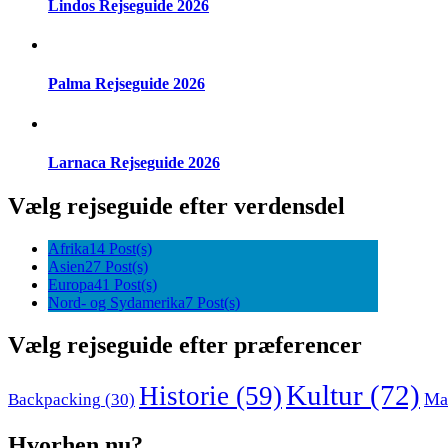
Lindos Rejseguide 2026
Palma Rejseguide 2026
Larnaca Rejseguide 2026
Vælg rejseguide efter verdensdel
Afrika
14 Post(s)
Asien
27 Post(s)
Europa
41 Post(s)
Nord- og Sydamerika
7 Post(s)
Vælg rejseguide efter præferencer
Kultur
(72)
Historie
(59)
Ma
Backpacking
(30)
Hvorhen nu?