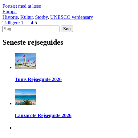
Fortsæt med at læse
Europa
Historie
,
Kultur
,
Storby
,
UNESCO verdensarv
Indlægsinddeling
Side
Side
Side
Tidligere
1
…
4
5
Søg
efter:
Seneste rejseguides
Tunis Rejseguide 2026
Lanzarote Rejseguide 2026