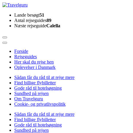
Skip
to
Travelguru
Lande besøgt
51
content
Antal rejseguides
89
(Press
Næste rejseguide
Calella
Enter)
Forside
Rejseguides
Her skal du rejse hen
Oplevelser i Danmark
Sådan får du råd til at rejse mere
Find billige flybilletter
Gode råd til hotelsøgning
Sundhed på rejsen
Om Travelguru
Cookie- og privatlivspolitik
Sådan får du råd til at rejse mere
Find billige flybilletter
Gode råd til hotelsøgning
Sundhed på rejsen