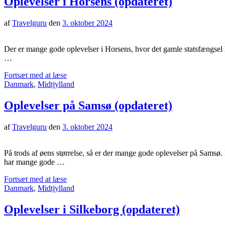
Oplevelser i Horsens (opdateret)
af
Travelguru
den
3. oktober 2024
Der er mange gode oplevelser i Horsens, hvor det gamle statsfængsel h
…
Fortsæt med at læse
Danmark
,
Midtjylland
Oplevelser på Samsø (opdateret)
af
Travelguru
den
3. oktober 2024
På trods af øens størrelse, så er der mange gode oplevelser på Samsø.
har mange gode …
Fortsæt med at læse
Danmark
,
Midtjylland
Oplevelser i Silkeborg (opdateret)