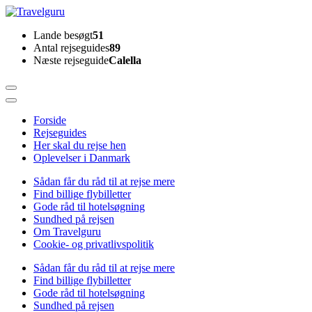
Skip
to
Travelguru
Lande besøgt
51
content
Antal rejseguides
89
(Press
Næste rejseguide
Calella
Enter)
Forside
Rejseguides
Her skal du rejse hen
Oplevelser i Danmark
Sådan får du råd til at rejse mere
Find billige flybilletter
Gode råd til hotelsøgning
Sundhed på rejsen
Om Travelguru
Cookie- og privatlivspolitik
Sådan får du råd til at rejse mere
Find billige flybilletter
Gode råd til hotelsøgning
Sundhed på rejsen