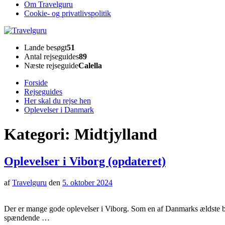
Om Travelguru
Cookie- og privatlivspolitik
Travelguru
Lande besøgt
51
Antal rejseguides
89
Næste rejseguide
Calella
Forside
Rejseguides
Her skal du rejse hen
Oplevelser i Danmark
Kategori:
Midtjylland
Oplevelser i Viborg (opdateret)
af
Travelguru
den
5. oktober 2024
Der er mange gode oplevelser i Viborg. Som en af Danmarks ældste 
spændende …