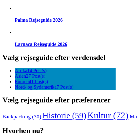
Palma Rejseguide 2026
Larnaca Rejseguide 2026
Vælg rejseguide efter verdensdel
Afrika
14 Post(s)
Asien
27 Post(s)
Europa
41 Post(s)
Nord- og Sydamerika
7 Post(s)
Vælg rejseguide efter præferencer
Kultur
(72)
Historie
(59)
Ma
Backpacking
(30)
Hvorhen nu?