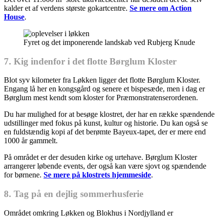
kalder et af verdens største gokartcentre.
Se mere om Action
House
.
Fyret og det imponerende landskab ved Rubjerg Knude
7. Kig indenfor i det flotte Børglum Kloster
Blot syv kilometer fra Løkken ligger det flotte Børglum Kloster.
Engang lå her en kongsgård og senere et bispesæde, men i dag er
Børglum mest kendt som kloster for Præmonstratenserordenen.
Du har mulighed for at besøge klostret, der har en række spændende
udstillinger med fokus på kunst, kultur og historie. Du kan også se
en fuldstændig kopi af det berømte Bayeux-tapet, der er mere end
1000 år gammelt.
På området er der desuden kirke og urtehave. Børglum Kloster
arrangerer løbende events, der også kan være sjovt og spændende
for børnene.
Se mere på klostrets hjemmeside
.
8. Tag på en dejlig sommerhusferie
Området omkring Løkken og Blokhus i Nordjylland er