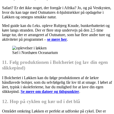
Safari? Er det ikke noget, der foregår i Afrika? Jo, og på Vestkysten,
hvor du kan tage med Outnatures 4-hjulstrækker på opdagelse i
Løkken og omegns smukke natur.
Med guide kan du f.eks. opleve Rubjerg Knude, bunkerbatteriet og
køre langs stranden. Der er flere stop undervejs på den 2,5 time
lange tur, der er arrangeret af Outnature, som har flere andre ture og
aktiviteter på programmet –
se mere her
.
Sæl i Nordsøen Oceanarium
11. Følg produktionen i Bolcheriet (og lav din egen
slikkepind)
I Bolcheriet i Løkken kan du følge produktionen af de lækre
håndlavede bolsjer, som du selvfølgelig får lov til at smage. I løbet af
året, typisk i skoleferierne, har du mulighed for at lave din egen
slikkepind.
Se mere om datoer og tidspunkter
.
12. Hop på cyklen og kør ud i det blå
Området omkring Løkken er perfekt at udforske på cykel. Der er