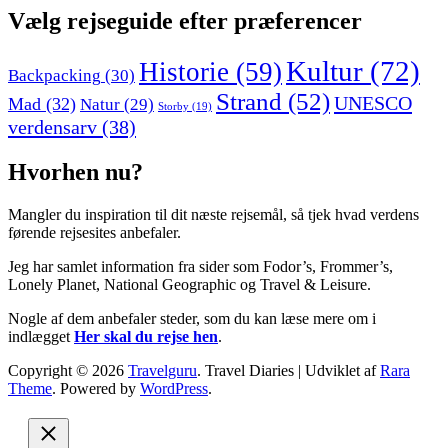
Vælg rejseguide efter præferencer
Kultur
(72)
Historie
(59)
Backpacking
(30)
Strand
(52)
UNESCO
Mad
(32)
Natur
(29)
Storby
(19)
verdensarv
(38)
Hvorhen nu?
Mangler du inspiration til dit næste rejsemål, så tjek hvad verdens
førende rejsesites anbefaler.
Jeg har samlet information fra sider som Fodor’s, Frommer’s,
Lonely Planet, National Geographic og Travel & Leisure.
Nogle af dem anbefaler steder, som du kan læse mere om i
indlægget
Her skal du rejse hen
.
Copyright © 2026
Travelguru
.
Travel Diaries | Udviklet af
Rara
Theme
. Powered by
WordPress
.