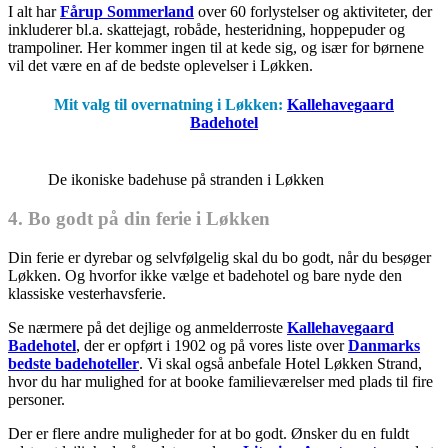
I alt har
Fårup Sommerland
over 60 forlystelser og aktiviteter, der
inkluderer bl.a. skattejagt, robåde, hesteridning, hoppepuder og
trampoliner. Her kommer ingen til at kede sig, og især for børnene
vil det være en af de bedste oplevelser i Løkken.
Mit valg til overnatning i Løkken:
Kallehavegaard
Badehotel
De ikoniske badehuse på stranden i Løkken
4. Bo godt på din ferie i Løkken
Din ferie er dyrebar og selvfølgelig skal du bo godt, når du besøger
Løkken. Og hvorfor ikke vælge et badehotel og bare nyde den
klassiske vesterhavsferie.
Se nærmere på det dejlige og anmelderroste
Kallehavegaard
Badehotel
, der er opført i 1902 og på vores liste over
Danmarks
bedste badehoteller
. Vi skal også anbefale Hotel Løkken Strand,
hvor du har mulighed for at booke familieværelser med plads til fire
personer.
Der er flere andre muligheder for at bo godt. Ønsker du en fuldt