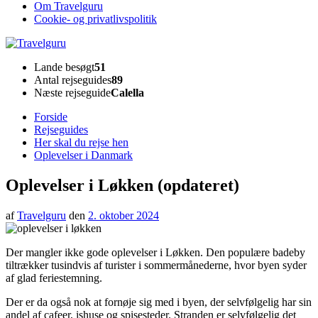
Om Travelguru
Cookie- og privatlivspolitik
Travelguru
Lande besøgt
51
Antal rejseguides
89
Næste rejseguide
Calella
Forside
Rejseguides
Her skal du rejse hen
Oplevelser i Danmark
Oplevelser i Løkken (opdateret)
af
Travelguru
den
2. oktober 2024
Der mangler ikke gode oplevelser i Løkken. Den populære badeby
tiltrækker tusindvis af turister i sommermånederne, hvor byen syder
af glad feriestemning.
Der er da også nok at fornøje sig med i byen, der selvfølgelig har sin
andel af cafeer, ishuse og spisesteder. Stranden er selvfølgelig det