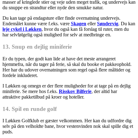
masser af kringlede stier og veje uden meget trafik, og undervejs kan
du snuppe en strandtur eller nyde den smukke natur.
Du kan tage på endagsture eller finde overnatning undervejs.
Endemålet kunne være f.eks. være
Skagen
eller
Søndervig
. Du kan
leje cykel i Løkken
, hvor du også kan få forslag til ruter, men du
har selvfølgelig også mulighed for selv at medbringe en.
13. Snup en dejlig miniferie
Er du typen, der godt kan lide at have det meste arrangeret
hjemmefra, når du tager på ferie, så skal du booke et pakkeophold.
Her har du udover overnatningen som regel også flere måltider og
fordele inkluderet.
I Løkken og omegn er der flere muligheder for at tage på en dejlig
miniferie. Se mere hos f.eks.
Risskov Bilferie
, der altid har
attraktive pakketilbud på kroer og hoteller.
14. Spil en runde golf
I Løkken Golfklub er gæster velkommen. Her kan du udfordre dig
selv på den velholdte bane, hvor vestenvinden nok skal spille dig et
puds.