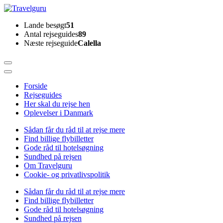
Skip
to
Travelguru
Lande besøgt
51
content
Antal rejseguides
89
(Press
Næste rejseguide
Calella
Enter)
Forside
Rejseguides
Her skal du rejse hen
Oplevelser i Danmark
Sådan får du råd til at rejse mere
Find billige flybilletter
Gode råd til hotelsøgning
Sundhed på rejsen
Om Travelguru
Cookie- og privatlivspolitik
Sådan får du råd til at rejse mere
Find billige flybilletter
Gode råd til hotelsøgning
Sundhed på rejsen