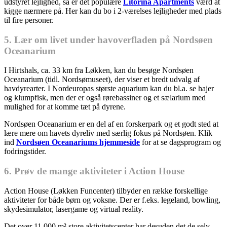
udstyret lejlighed, så er det populære
Litorina Apartments
værd at
kigge nærmere på. Her kan du bo i 2-værelses lejligheder med plads
til fire personer.
5. Lær om livet under havoverfladen på Nordsøen
Oceanarium
I Hirtshals, ca. 33 km fra Løkken, kan du besøge Nordsøen
Oceanarium (tidl. Nordsømuseet), der viser et bredt udvalg af
havdyrearter. I Nordeuropas største aquarium kan du bl.a. se hajer
og klumpfisk, men der er også rørebassiner og et sælarium med
mulighed for at komme tæt på dyrene.
Nordsøen Oceanarium er en del af en forskerpark og et godt sted at
lære mere om havets dyreliv med særlig fokus på Nordsøen. Klik
ind
Nordsøen Oceanariums hjemmeside
for at se dagsprogram og
fodringstider.
6. Prøv de mange aktiviteter i Action House
Action House (Løkken Funcenter) tilbyder en række forskellige
aktiviteter for både børn og voksne. Der er f.eks. legeland, bowling,
skydesimulator, lasergame og virtual reality.
Det over 11.000 m² store aktivitetscenter har desuden det de selv