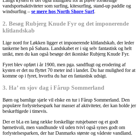
Langs kysten er der også mulighed for at prøve forskellige
vandsportsaktiviteter som surfing, kitesurfing, stand-up paddle og
windsurfing –
se mere hos North Shore Surf
.
2. Besøg Rubjerg Knude Fyr og det imponerende
klitlandskab
Lige nord for Løkken ligger et imponerende klitlandskab, der leder
tankerne hen på Sahara. Landskabet er i sig selv fantastisk og helt
unikt, men du kan også besøge det ikoniske Rubjerg Knude Fyr.
Fyret blev opført i år 1900, men pga. sandflugt og erodering af
kysten er det nu flyttet 70 meter ind i landet. Du har mulighed for at
komme op i fyret, hvorfra du har en fantastisk udsigt.
3. Ha’ en sjov dag i Fårup Sommerland
Børn og barnlige sjæle vil elske en tur i Fårup Sommerland. Den
populære forlystelsespark har masser af aktiviteter, der kan holde jer
beskæftigede i timevis.
Der er bl.a en lang række forskellige rutsjebaner og et godt
børnetivoli, men vandhunde vil uden tvivl også synes godt om
forlystelsesparken, der har Danmarks største og vådeste vandland.