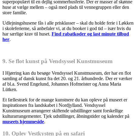
superpopulært til en dejlig sommerhusferie. Der er masser af skønne
huse at vælge mellem – også med plads til vennegruppen eller den
store familie.
Udlejningshusene fås i alle prisklasser – skal du holde ferie i Løkken
i skoleferierne, så anbefaler vi, at du booker i god tid – især hvis du
har særlige krav til huset.
Find rabatkoder og last minute tilbud
her
.
9. Se flot kunst på Vendsyssel Kunstmuseum
I Hjørring kan du besøge Vendsyssel Kunstmuseum, der har en flot
samling af dansk kunst fra det 20. og 21. århundrede. Der er værker
af bl.a. Svend Engelund, Johannes Hofmeister og Anna Maria
Lütken.
Et fællestræk for de mange kunstnere du kan opleve på museet er
inspirationen fra landskabet i Nordjylland. Vendsyssel
Kunstmuseum arrangerer skiftende udstillinger samt forskellige
kulturarrangementer. Tjek udstillinger, åbningstider og kalender på
museets hjemmeside
.
10. Oplev Vestkysten på en safari