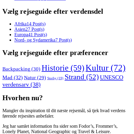
Vælg rejseguide efter verdensdel
Afrika
14 Post(s)
Asien
27 Post(s)
Europa
41 Post(s)
Nord- og Sydamerika
7 Post(s)
Vælg rejseguide efter præferencer
Kultur
(72)
Historie
(59)
Backpacking
(30)
Strand
(52)
UNESCO
Mad
(32)
Natur
(29)
Storby
(19)
verdensarv
(38)
Hvorhen nu?
Mangler du inspiration til dit næste rejsemål, så tjek hvad verdens
førende rejsesites anbefaler.
Jeg har samlet information fra sider som Fodor’s, Frommer’s,
Lonely Planet, National Geographic og Travel & Leisure.