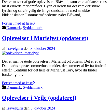
Der er masser af gode oplevelser i Blåvand, som er et af danskernes
mest elskede ferieområder. Byen er kendt for det karakteristiske
fyrtårn og selvfølgelig de lange sandstrande med smukke
klitlandskaber. I sommermånederne syder Blåvand, …
Fortsæt med at læse
Danmark
,
Syddanmark
Oplevelser i Marielyst (opdateret)
af
Travelguru
den
3. oktober 2024
Der er mange gode oplevelser i Marielyst og omegn. Det er et af
Danmarks største sommerhusområder, der summer af liv fra forår til
efterår. Centrum for det hele er Marielyst Torv, hvor du finder
forskellige …
Fortsæt med at læse
Danmark
,
Syddanmark
Oplevelser i Vejle (opdateret)
af
Travelguru
den
3. oktober 2024