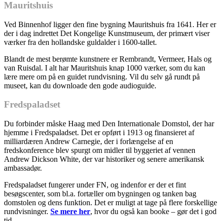
Mauritshuis
Ved Binnenhof ligger den fine bygning Mauritshuis fra 1641. Her er
der i dag indrettet Det Kongelige Kunstmuseum, der primært viser
værker fra den hollandske guldalder i 1600-tallet.
Blandt de mest berømte kunstnere er Rembrandt, Vermeer, Hals og
van Ruisdal. I alt har Mauritshuis knap 1000 værker, som du kan
lære mere om på en guidet rundvisning. Vil du selv gå rundt på
museet, kan du downloade den gode audioguide.
Fredspaladset
Du forbinder måske Haag med Den Internationale Domstol, der har
hjemme i Fredspaladset. Det er opført i 1913 og finansieret af
milliardæren Andrew Carnegie, der i forlængelse af en
fredskonference blev spurgt om midler til byggeriet af vennen
Andrew Dickson White, der var historiker og senere amerikansk
ambassadør.
Fredspaladset fungerer under FN, og indenfor er der et fint
besøgscenter, som bl.a. fortæller om bygningen og tanken bag
domstolen og dens funktion. Det er muligt at tage på flere forskellige
rundvisninger.
Se mere her
, hvor du også kan booke – gør det i god
tid.