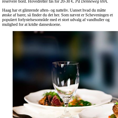
reservere bord. Hovedretter fås for 20-30 €.
På Denneweg 69A
.
Haag har et glimrende aften- og natteliv. Uanset hvad du måtte
ønske af barer, så finder du det her. Som nævnt er Scheveningen et
populært forlystelsesområde med et stort udvalg af vandhuller og
mulighed for at kridte danseskoene.