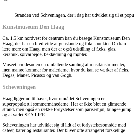
Stranden ved Schveningen, der i dag har udviklet sig til et pop
Kunstmuseum Den Haag
Ca. 1,5 km nordvest for centrum kan du besøge Kunstmuseum Den
Haag, der har en bred vifte af genstande og fokuspunkter. Du kan
lære mere om Haag, men der er også udstilling af f.eks. glas,
keramik, sølvarbejde, beklædning og møbler.
Museet har desuden en omfattende samling af musikinstrumenter,
men mange kommer for malerierne, hvor du kan se værker af f.eks.
Degas, Manet, Picasso og van Gogh.
Scheveningen
Haag ligger ud til havet, hvor området Schveningen er
superpopulært i sommermånederne. Her er ikke blot en glimrende
strand, men også en række forlystelser som pariserhjul, bungee jump
og akvariet SEA LIFE.
Scheveningen har udviklet sig til lidt af et forlystelsesområde med
cafeer, barer og restauranter. Der bliver ofte arrangeret forskellige