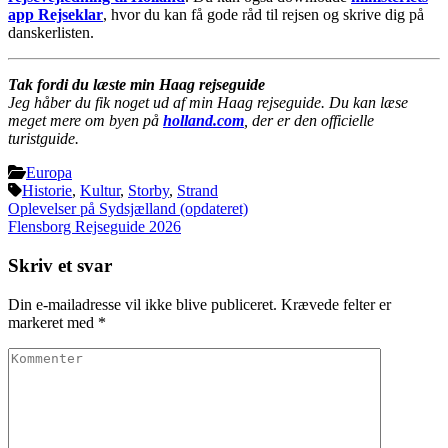
app Rejseklar
, hvor du kan få gode råd til rejsen og skrive dig på
danskerlisten.
Tak fordi du læste min Haag rejseguide
Jeg håber du fik noget ud af min Haag rejseguide. Du kan læse
meget mere om byen på
holland.com
, der er den officielle
turistguide.
Europa
Historie
,
Kultur
,
Storby
,
Strand
Indlægsnavigation
Oplevelser på Sydsjælland (opdateret)
Flensborg Rejseguide 2026
Skriv et svar
Din e-mailadresse vil ikke blive publiceret.
Krævede felter er
markeret med
*
Kommenter