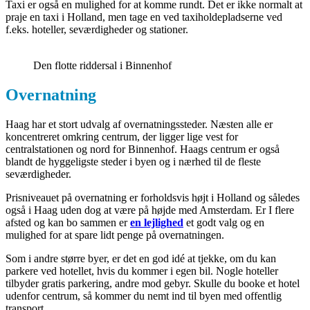
Taxi er også en mulighed for at komme rundt. Det er ikke normalt at
praje en taxi i Holland, men tage en ved taxiholdepladserne ved
f.eks. hoteller, seværdigheder og stationer.
Den flotte riddersal i Binnenhof
Overnatning
Haag har et stort udvalg af overnatningssteder. Næsten alle er
koncentreret omkring centrum, der ligger lige vest for
centralstationen og nord for Binnenhof. Haags centrum er også
blandt de hyggeligste steder i byen og i nærhed til de fleste
seværdigheder.
Prisniveauet på overnatning er forholdsvis højt i Holland og således
også i Haag uden dog at være på højde med Amsterdam. Er I flere
afsted og kan bo sammen er
en lejlighed
et godt valg og en
mulighed for at spare lidt penge på overnatningen.
Som i andre større byer, er det en god idé at tjekke, om du kan
parkere ved hotellet, hvis du kommer i egen bil. Nogle hoteller
tilbyder gratis parkering, andre mod gebyr. Skulle du booke et hotel
udenfor centrum, så kommer du nemt ind til byen med offentlig
transport.