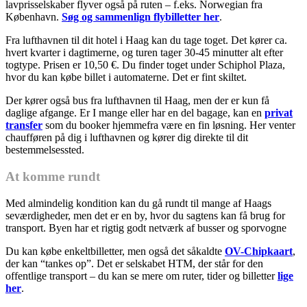
lavprisselskaber flyver også på ruten – f.eks. Norwegian fra
København.
Søg og sammenlign flybilletter her
.
Fra lufthavnen til dit hotel i Haag kan du tage toget. Det kører ca.
hvert kvarter i dagtimerne, og turen tager 30-45 minutter alt efter
togtype. Prisen er 10,50 €. Du finder toget under Schiphol Plaza,
hvor du kan købe billet i automaterne. Det er fint skiltet.
Der kører også bus fra lufthavnen til Haag, men der er kun få
daglige afgange. Er I mange eller har en del bagage, kan en
privat
transfer
som du booker hjemmefra være en fin løsning. Her venter
chaufføren på dig i lufthavnen og kører dig direkte til dit
bestemmelsessted.
At komme rundt
Med almindelig kondition kan du gå rundt til mange af Haags
seværdigheder, men det er en by, hvor du sagtens kan få brug for
transport. Byen har et rigtig godt netværk af busser og sporvogne
Du kan købe enkeltbilletter, men også det såkaldte
OV-Chipkaart
,
der kan “tankes op”. Det er selskabet HTM, der står for den
offentlige transport – du kan se mere om ruter, tider og billetter
lige
her
.