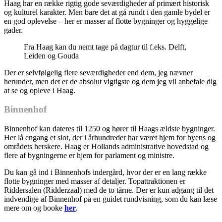
Haag har en række rigtig gode seværdigheder af primært historisk
og kulturel karakter. Men bare det at gå rundt i den gamle bydel er
en god oplevelse – her er masser af flotte bygninger og hyggelige
gader.
Fra Haag kan du nemt tage på dagtur til f.eks. Delft,
Leiden og Gouda
Der er selvfølgelig flere seværdigheder end dem, jeg nævner
herunder, men det er de absolut vigtigste og dem jeg vil anbefale dig
at se og opleve i Haag.
Binnenhof
Binnenhof kan dateres til 1250 og hører til Haags ældste bygninger.
Her lå engang et slot, der i århundreder har været hjem for byens og
områdets herskere. Haag er Hollands administrative hovedstad og
flere af bygningerne er hjem for parlament og ministre.
Du kan gå ind i Binnenhofs indergård, hvor der er en lang række
flotte bygninger med masser af detaljer. Topattraktionen er
Riddersalen (Ridderzaal) med de to tårne. Der er kun adgang til det
indvendige af Binnenhof på en guidet rundvisning, som du kan læse
mere om og booke
her
.