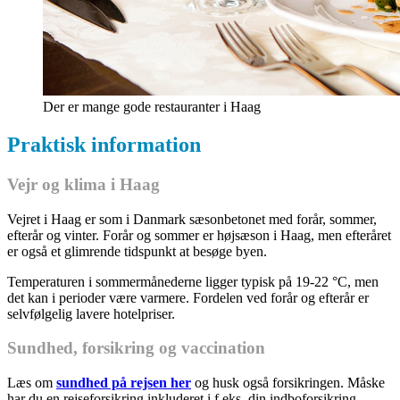
Der er mange gode restauranter i Haag
Praktisk information
Vejr og klima i Haag
Vejret i Haag er som i Danmark sæsonbetonet med forår, sommer,
efterår og vinter. Forår og sommer er højsæson i Haag, men efteråret
er også et glimrende tidspunkt at besøge byen.
Temperaturen i sommermånederne ligger typisk på 19-22 °C, men
det kan i perioder være varmere. Fordelen ved forår og efterår er
selvfølgelig lavere hotelpriser.
Sundhed, forsikring og vaccination
Læs om
sundhed på rejsen her
og husk også forsikringen. Måske
har du en rejseforsikring inkluderet i f.eks. din indboforsikring –