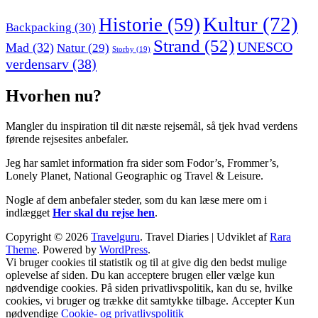
Kultur
(72)
Historie
(59)
Backpacking
(30)
Strand
(52)
UNESCO
Mad
(32)
Natur
(29)
Storby
(19)
verdensarv
(38)
Hvorhen nu?
Mangler du inspiration til dit næste rejsemål, så tjek hvad verdens
førende rejsesites anbefaler.
Jeg har samlet information fra sider som Fodor’s, Frommer’s,
Lonely Planet, National Geographic og Travel & Leisure.
Nogle af dem anbefaler steder, som du kan læse mere om i
indlægget
Her skal du rejse hen
.
Copyright © 2026
Travelguru
.
Travel Diaries | Udviklet af
Rara
Theme
. Powered by
WordPress
.
Vi bruger cookies til statistik og til at give dig den bedst mulige
oplevelse af siden. Du kan acceptere brugen eller vælge kun
nødvendige cookies. På siden privatlivspolitik, kan du se, hvilke
cookies, vi bruger og trække dit samtykke tilbage.
Accepter
Kun
nødvendige
Cookie- og privatlivspolitik