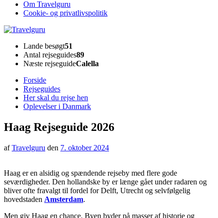
Om Travelguru
Cookie- og privatlivspolitik
Travelguru
Lande besøgt
51
Antal rejseguides
89
Næste rejseguide
Calella
Forside
Rejseguides
Her skal du rejse hen
Oplevelser i Danmark
Haag Rejseguide 2026
af
Travelguru
den
7. oktober 2024
Haag er en alsidig og spændende rejseby med flere gode
seværdigheder. Den hollandske by er længe gået under radaren og
bliver ofte fravalgt til fordel for Delft, Utrecht og selvfølgelig
hovedstaden
Amsterdam
.
Men giv Haag en chance. Byen byder på masser af historie og