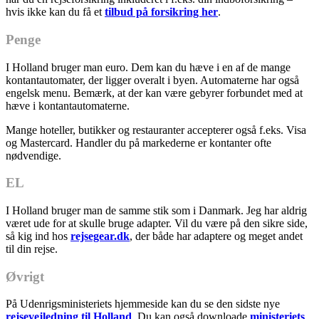
hvis ikke kan du få et
tilbud på forsikring her
.
Penge
I Holland bruger man euro. Dem kan du hæve i en af de mange
kontantautomater, der ligger overalt i byen. Automaterne har også
engelsk menu. Bemærk, at der kan være gebyrer forbundet med at
hæve i kontantautomaterne.
Mange hoteller, butikker og restauranter accepterer også f.eks. Visa
og Mastercard. Handler du på markederne er kontanter ofte
nødvendige.
EL
I Holland bruger man de samme stik som i Danmark. Jeg har aldrig
været ude for at skulle bruge adapter. Vil du være på den sikre side,
så kig ind hos
rejsegear.dk
, der både har adaptere og meget andet
til din rejse.
Øvrigt
På Udenrigsministeriets hjemmeside kan du se den sidste nye
rejsevejledning til Holland
. Du kan også downloade
ministeriets