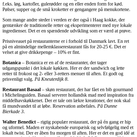
f.eks. løg, kartofler, gulerødder og en eller enden form for kød.
Pølser, supper og de små kroketter er gengangere på menukortene.
Som mange andre steder i verden er der også i Haag kokke, der
gentænker de traditionelle retter og eksperimenterer med nye lokale
ingredienser. Det er en spændende udvikling som er værd at prøve.
Prisniveauet på restauranterne er i forhold til Danmark lavt. En ret
på en almindelige mellemklasserestaurant fås for 20-25 €. Det er
velset at give drikkepenge – 10% er fint.
Botanica
– Botanica er en af de restauranter, der tager
udgangspunkt i det lokale køkken. Her er der sandwich og lette
retter til frokost og 2- eller 3-retters menuer til aften. Et godt og
prisvenligt valg.
På Kneuterdijk 8
.
Restaurant Basaal
– skøn restaurant, der har fået en bib gourmand
i Michelinguiden. Basaal serverer hollandsk mad med inspiration fra
middelhavskøkkenet. Der er tale om lækre kreationer, der nok skal
få mundvandet til at løbe. Reservation anbefales.
På Dunne
Bierkade 3
.
Walter Benedict
– rigtig populær restaurant, der på én gang er hip
og uformel. Maden er nyskabende europæisk og selvfølgelig med et
lokalt twist. Der er åben fra morgen til aften. Her er det en god idé at