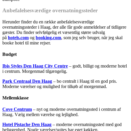
Anbefalelsesværdige overnatningssteder
Herunder finder du en række anbefalelsesværdige
overnatningssteder i Haag, der alle får gode anmeldelser af tidligere
gæster. Du finder selvfølgelig et væsentlig større udvalg
på
hotels.com
og
booking.com
, som jeg selv bruger, når jeg skal
booke hotel til mine rejser.
Budget
Ibis Styles Den Haag City Centre
– godt, billigt og moderne hotel
i centrum. Morgenmad tilgængelig.
Park Centraal Den Haag
– bo centralt i Haag til en god pris.
Moderne værelser og mulighed for tilkøb af morgenmad.
Mellemklasse
Cove Centrum
– nyt og moderne overnatningssted i centrum af
Haag. Vælg mellem værelse og lejlighed.
Hotel Pistache Den Haag
– moderne overnatningssted med god
beliggenhed. Nogle værelser/suites har eget køkken.