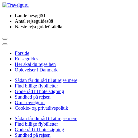
Skip
to
Travelguru
Lande besøgt
51
content
Antal rejseguides
89
(Press
Næste rejseguide
Calella
Enter)
Forside
Rejseguides
Her skal du rejse hen
Oplevelser i Danmark
Sådan får du råd til at rejse mere
Find billige flybilletter
Gode råd til hotelsøgning
Sundhed på rejsen
Om Travelguru
Cookie- og privatlivspolitik
Sådan får du råd til at rejse mere
Find billige flybilletter
Gode råd til hotelsøgning
Sundhed på rejsen