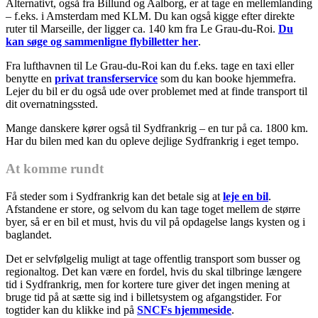
Alternativt, også fra Billund og Aalborg, er at tage en mellemlanding
– f.eks. i Amsterdam med KLM. Du kan også kigge efter direkte
ruter til Marseille, der ligger ca. 140 km fra Le Grau-du-Roi.
Du
kan søge og sammenligne flybilletter her
.
Fra lufthavnen til Le Grau-du-Roi kan du f.eks. tage en taxi eller
benytte en
privat transferservice
som du kan booke hjemmefra.
Lejer du bil er du også ude over problemet med at finde transport til
dit overnatningssted.
Mange danskere kører også til Sydfrankrig – en tur på ca. 1800 km.
Har du bilen med kan du opleve dejlige Sydfrankrig i eget tempo.
At komme rundt
Få steder som i Sydfrankrig kan det betale sig at
leje en bil
.
Afstandene er store, og selvom du kan tage toget mellem de større
byer, så er en bil et must, hvis du vil på opdagelse langs kysten og i
baglandet.
Det er selvfølgelig muligt at tage offentlig transport som busser og
regionaltog. Det kan være en fordel, hvis du skal tilbringe længere
tid i Sydfrankrig, men for kortere ture giver det ingen mening at
bruge tid på at sætte sig ind i billetsystem og afgangstider. For
togtider kan du klikke ind på
SNCFs hjemmeside
.