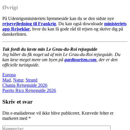
Øvrigt
På Udenrigsministeriets hjemmeside kan du se den sidste nye
rejsevejledning til Frankrig
. Du kan også downloade
ministeriets
app Rejseklar
, hvor du kan få gode råd til rejsen og skrive dig på
danskerlisten.
Tak fordi du læste min Le Grau-du-Roi rejseguide
Jeg håber du fik noget ud af min Le Grau-du-Roi rejseguide. Du
kan læse meget mere om byen på
gardtourism.com
, der er den
officielle turistguide.
Europa
Mad
,
Natur
,
Strand
Indlægsnavigation
Chania Rejseguide 2026
Puerto Rico Rejseguide 2026
Skriv et svar
Din e-mailadresse vil ikke blive publiceret.
Krævede felter er
markeret med
*
Kommenter