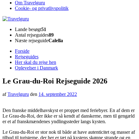
Om Travelguru
Cookie- og privatlivspolitik
Travelguru
Lande besøgt
51
Antal rejseguides
89
Næste rejseguide
Calella
Forside
Rejseguides
Her skal du rejse hen
Oplevelser i Danmark
Le Grau-du-Roi Rejseguide 2026
af
Travelguru
den
14. september 2022
Den franske middelhavskyst er proppet med feriebyer. En af dem er
Le Grau-du-Roi, der ikke er så kendt af danskerne, men til gengæld
er et af franskmændenes yndlingssteder langs kysten.
Le Grau-du-Roi er stor nok til både at have autenticitet og masser af
tilbud til turisterne, der her er tæt på kystens skønne strande og en