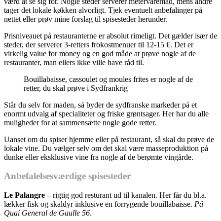
værd at se sig for. Nogle steder serverer metervaremad, mens andre
tager det lokale køkken alvorligt. Tjek eventuelt anbefalinger på
nettet eller prøv mine forslag til spisesteder herunder.
Prisniveauet på restauranterne er absolut rimeligt. Det gælder især de
steder, der serverer 3-retters frokostmenuer til 12-15 €. Det er
virkelig value for money og en god måde at prøve nogle af de
restauranter, man ellers ikke ville have råd til.
Bouillabaisse, cassoulet og moules frites er nogle af de
retter, du skal prøve i Sydfrankrig
Står du selv for maden, så byder de sydfranske markeder på et
enormt udvalg af specialiteter og friske grøntsager. Her har du alle
muligheder for at sammensætte nogle gode retter.
Uanset om du spiser hjemme eller på restaurant, så skal du prøve de
lokale vine. Du vælger selv om det skal være masseproduktion på
dunke eller eksklusive vine fra nogle af de berømte vingårde.
Anbefalelsesværdige spisesteder
Le Palangre
– rigtig god resturant ud til kanalen. Her får du bl.a.
lækker fisk og skaldyr inklusive en forrygende bouillabaisse.
På
Quai General de Gaulle 56
.