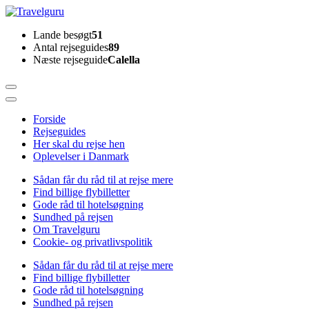
Skip
to
Travelguru
Lande besøgt
51
content
Antal rejseguides
89
(Press
Næste rejseguide
Calella
Enter)
Forside
Rejseguides
Her skal du rejse hen
Oplevelser i Danmark
Sådan får du råd til at rejse mere
Find billige flybilletter
Gode råd til hotelsøgning
Sundhed på rejsen
Om Travelguru
Cookie- og privatlivspolitik
Sådan får du råd til at rejse mere
Find billige flybilletter
Gode råd til hotelsøgning
Sundhed på rejsen