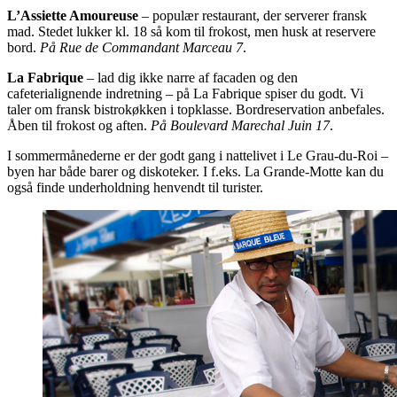
L’Assiette Amoureuse
– populær restaurant, der serverer fransk
mad. Stedet lukker kl. 18 så kom til frokost, men husk at reservere
bord.
På Rue de Commandant Marceau 7
.
La Fabrique
– lad dig ikke narre af facaden og den
cafeterialignende indretning – på La Fabrique spiser du godt. Vi
taler om fransk bistrokøkken i topklasse. Bordreservation anbefales.
Åben til frokost og aften.
På Boulevard Marechal Juin 17
.
I sommermånederne er der godt gang i nattelivet i Le Grau-du-Roi –
byen har både barer og diskoteker. I f.eks. La Grande-Motte kan du
også finde underholdning henvendt til turister.