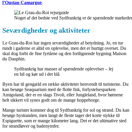
l’Oustau Camargue
.
Noget af det bedste ved Sydfrankrig er de spændende markede
Seværdigheder og aktiviteter
Le Grau-du-Roi har ingen seværdigheder af betydning. Jo, en tur
rundt i gaderne er altid en oplevelse, men det er hurtigt overset. Du
skal dog forbi de fine fyrtårne og den fortlignende bygning Maison
du Dauphin.
Sydfrankrig har masser af spændende oplevelser – lej
en bil og kør ud i det blå
Byen har til gengæld en række aktiviteter henvendt til turisterne. Du
kan besøge Seaquarium med de flotte fisk, forlystelsesparken
Amigoland, der er en slags Tivoli, eller Jungleland, hvor børnene
helt sikkert vil synes godt om de mange hoppeborge.
Mange turister kommer dog til Sydfrankrig for sol og strand. Du kan
besøge bystranden, men langt de fleste tager det korte stykke til
Espiguette, som er mange kilometer lang. Det er det ultimative sted
for strandløver og badenymfer.