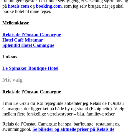
fra tidligere gæster. Du finder selvfølgelig et væsentlig større udvalg
på
hotels.com
og
booking.com
, som jeg selv bruger, når jeg skal
booke hotel til mine rejser.
Mellemklasse
Relais de l’Oustau Camargue
Hotel Café Miramar
Splendid Hotel Camargue
Luksus
Le Spinaker Boutique Hotel
Mit valg
Relais de l’Oustau Camargue
I min Le Grau-du-Roi rejseguide anbefaler jeg Relais de l’Oustau
Camargue, der ligger tæt på både by og strand (Espiguette). Vælg
mellem flere forskellige værelsestyper – bl.a. familieværelser.
Relais de l’Oustau Camargue har spa, bar/lounge, restaurant og
swimmingpool.
Se billeder og aktuelle priser på Relais de