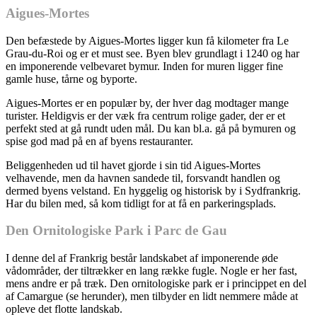
Aigues-Mortes
Den befæstede by Aigues-Mortes ligger kun få kilometer fra Le
Grau-du-Roi og er et must see. Byen blev grundlagt i 1240 og har
en imponerende velbevaret bymur. Inden for muren ligger fine
gamle huse, tårne og byporte.
Aigues-Mortes er en populær by, der hver dag modtager mange
turister. Heldigvis er der væk fra centrum rolige gader, der er et
perfekt sted at gå rundt uden mål. Du kan bl.a. gå på bymuren og
spise god mad på en af byens restauranter.
Beliggenheden ud til havet gjorde i sin tid Aigues-Mortes
velhavende, men da havnen sandede til, forsvandt handlen og
dermed byens velstand. En hyggelig og historisk by i Sydfrankrig.
Har du bilen med, så kom tidligt for at få en parkeringsplads.
Den Ornitologiske Park i Parc de Gau
I denne del af Frankrig består landskabet af imponerende øde
vådområder, der tiltrækker en lang række fugle. Nogle er her fast,
mens andre er på træk. Den ornitologiske park er i princippet en del
af Camargue (se herunder), men tilbyder en lidt nemmere måde at
opleve det flotte landskab.