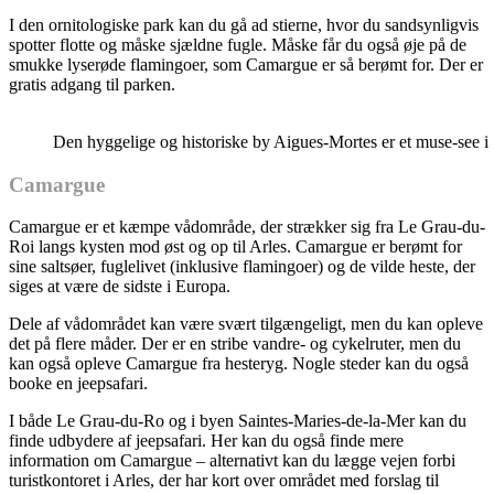
I den ornitologiske park kan du gå ad stierne, hvor du sandsynligvis
spotter flotte og måske sjældne fugle. Måske får du også øje på de
smukke lyserøde flamingoer, som Camargue er så berømt for. Der er
gratis adgang til parken.
Den hyggelige og historiske by Aigues-Mortes er et muse-see i
Camargue
Camargue er et kæmpe vådområde, der strækker sig fra Le Grau-du-
Roi langs kysten mod øst og op til Arles. Camargue er berømt for
sine saltsøer, fuglelivet (inklusive flamingoer) og de vilde heste, der
siges at være de sidste i Europa.
Dele af vådområdet kan være svært tilgængeligt, men du kan opleve
det på flere måder. Der er en stribe vandre- og cykelruter, men du
kan også opleve Camargue fra hesteryg. Nogle steder kan du også
booke en jeepsafari.
I både Le Grau-du-Ro og i byen Saintes-Maries-de-la-Mer kan du
finde udbydere af jeepsafari. Her kan du også finde mere
information om Camargue – alternativt kan du lægge vejen forbi
turistkontoret i Arles, der har kort over området med forslag til