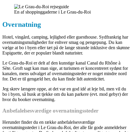
En af shoppinggaderne i Le Grau-du-Roi
Overnatning
Hotel, vingård, camping, lejlighed eller guesthouse. Sydfrankrig har
overnatningsmuligheder for enhver smag og pengepung. Du kan
vælge at bo i byen eller tæt på de lange strande inklusive den skønne
Espiguette, der er populær blandt naturister.
Le Grau-du-Roi er delt af den kunstige kanal Canal du Rhône à
Sète. Groft sagt kan man sige, at turismen er koncentreret sydøst for
kanalen, mens udvalget af overnatningssteder er noget mindre nord
for. Det er til gengæld her, du kan finde lidt autenticitet.
Jeg skrev længere oppe, at det var en god idé at leje bil, men vil du
bo i byen, så husk at tjekke om du kan parkere (evt. mod gebyr) der
hvor du booker overnatning.
Anbefalelsesværdige overnatningssteder
Herunder finder du en række anbefalelsesværdige
overnatningssteder i Le Grau-du-Roi, der alle får gode anmeldelser