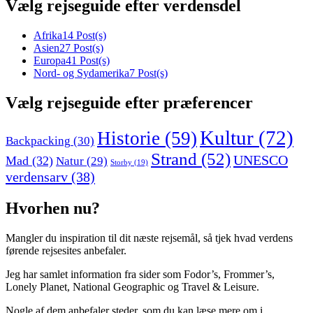
Vælg rejseguide efter verdensdel
Afrika
14 Post(s)
Asien
27 Post(s)
Europa
41 Post(s)
Nord- og Sydamerika
7 Post(s)
Vælg rejseguide efter præferencer
Kultur
(72)
Historie
(59)
Backpacking
(30)
Strand
(52)
UNESCO
Mad
(32)
Natur
(29)
Storby
(19)
verdensarv
(38)
Hvorhen nu?
Mangler du inspiration til dit næste rejsemål, så tjek hvad verdens
førende rejsesites anbefaler.
Jeg har samlet information fra sider som Fodor’s, Frommer’s,
Lonely Planet, National Geographic og Travel & Leisure.
Nogle af dem anbefaler steder, som du kan læse mere om i