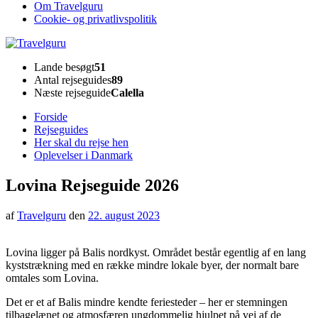
Om Travelguru
Cookie- og privatlivspolitik
Travelguru
Lande besøgt
51
Antal rejseguides
89
Næste rejseguide
Calella
Forside
Rejseguides
Her skal du rejse hen
Oplevelser i Danmark
Lovina Rejseguide 2026
af
Travelguru
den
22. august 2023
Lovina ligger på Balis nordkyst. Området består egentlig af en lang
kyststrækning med en række mindre lokale byer, der normalt bare
omtales som Lovina.
Det er et af Balis mindre kendte feriesteder – her er stemningen
tilbagelænet og atmosfæren ungdommelig hjulpet på vej af de