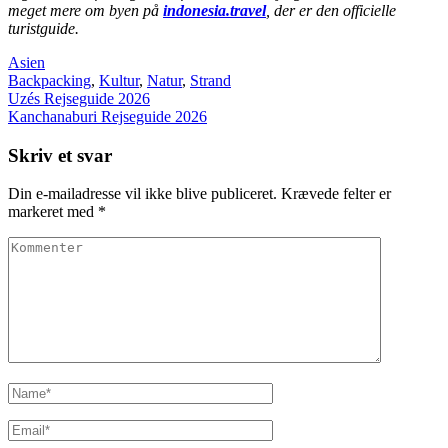
meget mere om byen på
indonesia.travel
, der er den officielle
turistguide.
Asien
Backpacking
,
Kultur
,
Natur
,
Strand
Indlægsnavigation
Uzés Rejseguide 2026
Kanchanaburi Rejseguide 2026
Skriv et svar
Din e-mailadresse vil ikke blive publiceret.
Krævede felter er
markeret med
*
Kommenter
Name
*
Email
*