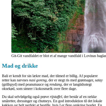
Git-Git vandfaldet er blot et af mange vandfald i Lovinas bagla
Mad og drikke
Bali er kendt for sin lækre mad, der tilmed er billig. Af populære
retter kan nævnes
nasi goreng
, der er stegt ris med grøntsager,
satay
(grillspyd) med peanutsauce og
rendang
, der er langtidsstegt
oksekød, som simrer i kokosmælk over flere dage.
Du skal selvfølgelig også prøve
rijstaffel
, der består af en række
småretter, dressinger og chutneys. En god introduktion til det lokale
køkken og helt perfekt at bestille, hvis I er flere omkring bordet. En