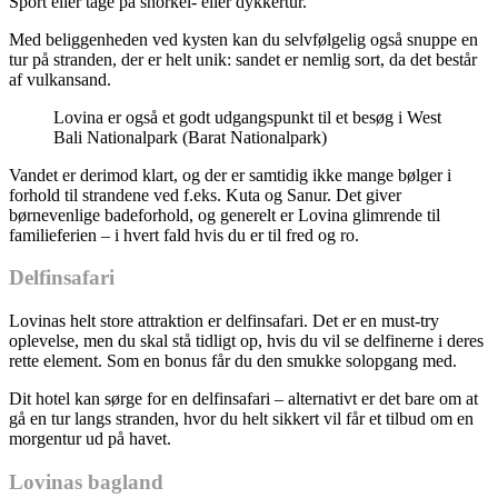
Sport eller tage på snorkel- eller dykkertur.
Med beliggenheden ved kysten kan du selvfølgelig også snuppe en
tur på stranden, der er helt unik: sandet er nemlig sort, da det består
af vulkansand.
Lovina er også et godt udgangspunkt til et besøg i West
Bali Nationalpark (Barat Nationalpark)
Vandet er derimod klart, og der er samtidig ikke mange bølger i
forhold til strandene ved f.eks. Kuta og Sanur. Det giver
børnevenlige badeforhold, og generelt er Lovina glimrende til
familieferien – i hvert fald hvis du er til fred og ro.
Delfinsafari
Lovinas helt store attraktion er delfinsafari. Det er en must-try
oplevelse, men du skal stå tidligt op, hvis du vil se delfinerne i deres
rette element. Som en bonus får du den smukke solopgang med.
Dit hotel kan sørge for en delfinsafari – alternativt er det bare om at
gå en tur langs stranden, hvor du helt sikkert vil får et tilbud om en
morgentur ud på havet.
Lovinas bagland