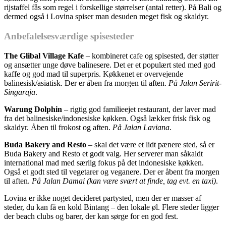
rijstaffel fås som regel i forskellige størrelser (antal retter). På Bali og
dermed også i Lovina spiser man desuden meget fisk og skaldyr.
Anbefalelsesværdige spisesteder
The Glibal Village Kafe
– kombineret cafe og spisested, der støtter
og ansætter unge døve balinesere. Det er et populært sted med god
kaffe og god mad til superpris. Køkkenet er overvejende
balinesisk/asiatisk. Der er åben fra morgen til aften.
På Jalan Seririt-
Singaraja
.
Warung Dolphin
– rigtig god familieejet restaurant, der laver mad
fra det balinesiske/indonesiske køkken. Også lækker frisk fisk og
skaldyr. Åben til frokost og aften.
På Jalan Laviana
.
Buda Bakery and Resto
– skal det være et lidt pænere sted, så er
Buda Bakery and Resto et godt valg. Her serverer man såkaldt
international mad med særlig fokus på det indonesiske køkken.
Også et godt sted til vegetarer og veganere. Der er åbent fra morgen
til aften.
På Jalan Damai (kan være svært at finde, tag evt. en taxi)
.
Lovina er ikke noget decideret partysted, men der er masser af
steder, du kan få en kold Bintang – den lokale øl. Flere steder ligger
der beach clubs og barer, der kan sørge for en god fest.