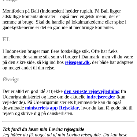
Møntfoden på Bali (Indonesien) hedder rupiah. På Bali ligger
adskillige kontantautomater – også med engelsk menu, der er
nemme at bruge. Skal du handle på lokalmarkederne eller spise i
gadekøkkenerne er det en god idé at medbringe kontanter.
EL
I Indonesien bruger man flere forskellige stik. Ofte har f.eks.
hotellerne de samme stik som vi bruger i Danmark, men vil du være
på den sikre side, så kig ind hos
r
ejsegear.dk
,
der både har adaptere
og meget andet til din rejse.
Øvrigt
Det er altid en god idé at tjekke
den seneste rejsevejledning
fra
Udenrigsministeriet og læse om de aktuelle
indrejseregler
(kun
vejledende). På Udenrigsministeriets hjemmeside kan du også
downloade
ministeriets app Rejseklar
, hvor du kan få gode råd til
rejsen og skrive dig på danskerlisten.
Tak fordi du læste min Lovina rejseguide
Jeg håber du fik noget ud af min Lovina rejseguide. Du kan læse