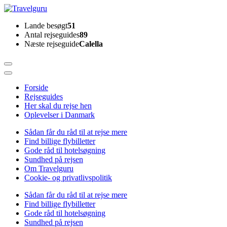
Skip
to
Travelguru
Lande besøgt
51
content
Antal rejseguides
89
(Press
Næste rejseguide
Calella
Enter)
Forside
Rejseguides
Her skal du rejse hen
Oplevelser i Danmark
Sådan får du råd til at rejse mere
Find billige flybilletter
Gode råd til hotelsøgning
Sundhed på rejsen
Om Travelguru
Cookie- og privatlivspolitik
Sådan får du råd til at rejse mere
Find billige flybilletter
Gode råd til hotelsøgning
Sundhed på rejsen