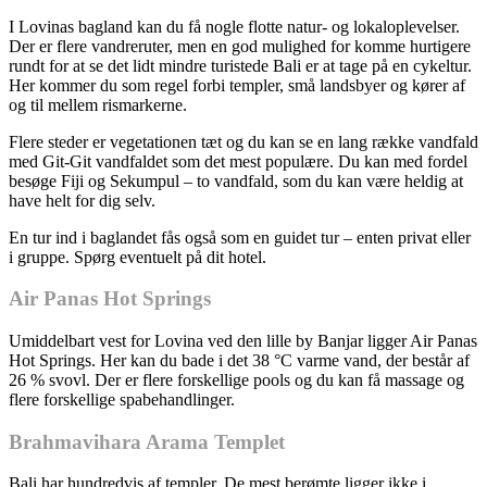
I Lovinas bagland kan du få nogle flotte natur- og lokaloplevelser.
Der er flere vandreruter, men en god mulighed for komme hurtigere
rundt for at se det lidt mindre turistede Bali er at tage på en cykeltur.
Her kommer du som regel forbi templer, små landsbyer og kører af
og til mellem rismarkerne.
Flere steder er vegetationen tæt og du kan se en lang række vandfald
med Git-Git vandfaldet som det mest populære. Du kan med fordel
besøge Fiji og Sekumpul – to vandfald, som du kan være heldig at
have helt for dig selv.
En tur ind i baglandet fås også som en guidet tur – enten privat eller
i gruppe. Spørg eventuelt på dit hotel.
Air Panas Hot Springs
Umiddelbart vest for Lovina ved den lille by Banjar ligger Air Panas
Hot Springs. Her kan du bade i det 38 °C varme vand, der består af
26 % svovl. Der er flere forskellige pools og du kan få massage og
flere forskellige spabehandlinger.
Brahmavihara Arama Templet
Bali har hundredvis af templer. De mest berømte ligger ikke i