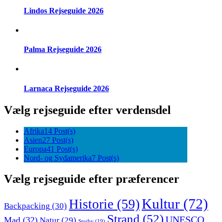
Lindos Rejseguide 2026
Palma Rejseguide 2026
Larnaca Rejseguide 2026
Vælg rejseguide efter verdensdel
Afrika
14 Post(s)
Asien
27 Post(s)
Europa
41 Post(s)
Nord- og Sydamerika
7 Post(s)
Vælg rejseguide efter præferencer
Kultur
(72)
Historie
(59)
Backpacking
(30)
Strand
(52)
UNESCO
Mad
(32)
Natur
(29)
Storby
(19)