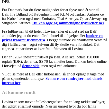
DPS.
Fra Danmark har du flere muligheder for at flyve med ét stop til
Bali. Fra Billund og København med KLM og Turkish Airlines og
fra København også med Emirates, Thai Airways, Qatar Airways og
Singapore Airlines.
Du kan søge og sammenligne flybilletter her
.
Fra lufthavnen til dit hotel i Lovina (eller et andet sted på Bali)
anbefaler jeg, at du enten får dit hotel til at hjælpe eller
booker en
privat transfer hjemmefra
. I begge tilfælde vil chaufføren vente på
dig i lufthavnen – også selvom dit fly skulle være forsinket. Det
tager ca. et par timer at køre fra lufthavnen til Lovina.
Der er i 2024 indført turistskat på Bali. Alle skal betale 150.000
rupiah (IDR), der er ca. 65-70 kr. alt efter kurs. Du kan betale online
i forvejen på
denne side
, men også ved ankomst.
Vil du se mere af Bali eller Indonesien, så er det oplagt at tage med
på en spændende rundrejse.
Se mere om rundrejser med dansk
bureau her
.
At komme rundt
Lovina er som nævnt fællesbetegnelsen for en lang række småbyer,
der udgør ét samlet område. Næsten uanset hvor du bor langs