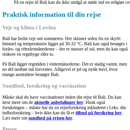
På en rejse til Bali kan du ikke undgå at støde ind en religiøs c
Praktisk information til din rejse
Vejr og klima i Lovina
Bali har bedst vejr om sommeren. Her skinner solen fra en skyfri
himmel og temperaturen ligger på 30-32 °C. Bali kan også besøges i
forårs- og efterårsmånederne – der er masser af sol, men du kan også
risikere en regnbyge eller to.
På Bali ligger regntiden i vintermånederne. Det er stadig varmt, men
en del nedbør må forventes. Alligevel er jul og nytår travl, hvor
mange australiere besøger Bali.
Sundhed, forsikring og vaccination
Måske skal du have vaccinationer inden din rejse til Bali. Du kan
læse mere om de
aktuelle anbefalinger her
. Husk også
forsikringen – måske har du en rejseforsikring inkluderet i f.eks. din
indboforsikring – hvis ikke kan du få et
tilbud på forsikring her
.
Læs mere om
sundhed på rejsen her
.
Penge