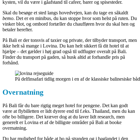
kysten, vil du være i gåafstand til cafeer, barer og spisesteder.
Skal du besøge et sted langs hovedvejen, kan du tage en såkaldt
bemo
. Det er en minibus, du kan stoppe hvor som helst på ruten. Du
vinker blot, og ombord fortæller du chaufføren hvor du skal hen og
betaler herefter.
På Bali er der tonsvis af taxier og private, der tilbyder transport, men
ikke helt så mange i Lovina. Du kan helt sikkert få dit hotel til at
hjælpe – det gælder i høj grad også til udflugter overalt på Bali.
Finder du transport på gaden, så husk altid at forhandle pris på
forhånd.
På delfinsafari tidlig morgen i en af de klassiske balinesiske bå
Overnatning
På Bali får du bare rigtig meget hotel for pengene. Det kan godt
være at flybilletten er lidt dyrere end til f.eks. Thailand, men du kan
ofte bo billigere. Det kræver dog at du laver lidt research, men
generelt er Lovina et af de billigste områder på Bali at booke
overnatning.
Du har mulighed for både at bo på stranden og i baglandet i den