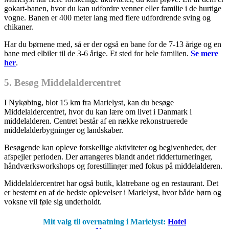
gokart-banen, hvor du kan udfordre venner eller familie i de hurtige
vogne. Banen er 400 meter lang med flere udfordrende sving og
chikaner.
Har du børnene med, så er der også en bane for de 7-13 årige og en
bane med elbiler til de 3-6 årige. Et sted for hele familien.
Se mere
her
.
5. Besøg Middelaldercentret
I Nykøbing, blot 15 km fra Marielyst, kan du besøge
Middelaldercentret, hvor du kan lære om livet i Danmark i
middelalderen. Centret består af en række rekonstruerede
middelalderbygninger og landskaber.
Besøgende kan opleve forskellige aktiviteter og begivenheder, der
afspejler perioden. Der arrangeres blandt andet ridderturneringer,
håndværksworkshops og forestillinger med fokus på middelalderen.
Middelaldercentret har også butik, klatrebane og en restaurant. Det
er bestemt en af de bedste oplevelser i Marielyst, hvor både børn og
voksne vil føle sig underholdt.
Mit valg til overnatning i Marielyst:
Hotel