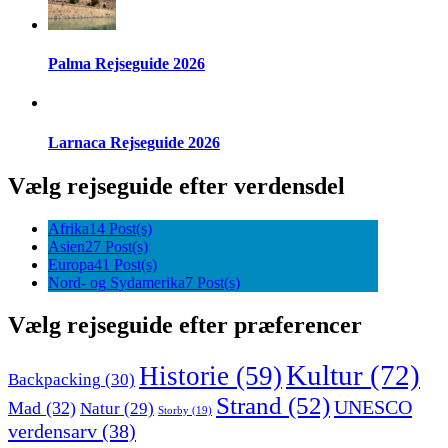
Palma Rejseguide 2026
Larnaca Rejseguide 2026
Vælg rejseguide efter verdensdel
Afrika
14 Post(s)
Asien
27 Post(s)
Europa
41 Post(s)
Nord- og Sydamerika
7 Post(s)
Vælg rejseguide efter præferencer
Kultur
(72)
Historie
(59)
Backpacking
(30)
Strand
(52)
UNESCO
Mad
(32)
Natur
(29)
Storby
(19)
verdensarv
(38)