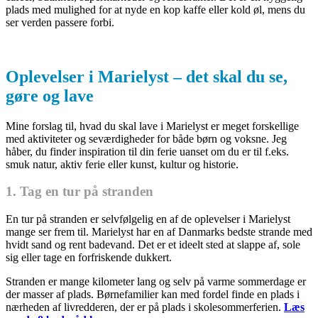
plads med mulighed for at nyde en kop kaffe eller kold øl, mens du
ser verden passere forbi.
Oplevelser i Marielyst – det skal du se,
gøre og lave
Mine forslag til, hvad du skal lave i Marielyst er meget forskellige
med aktiviteter og seværdigheder for både børn og voksne. Jeg
håber, du finder inspiration til din ferie uanset om du er til f.eks.
smuk natur, aktiv ferie eller kunst, kultur og historie.
1. Tag en tur på stranden
En tur på stranden er selvfølgelig en af de oplevelser i Marielyst
mange ser frem til. Marielyst har en af Danmarks bedste strande med
hvidt sand og rent badevand. Det er et ideelt sted at slappe af, sole
sig eller tage en forfriskende dukkert.
Stranden er mange kilometer lang og selv på varme sommerdage er
der masser af plads. Børnefamilier kan med fordel finde en plads i
nærheden af livredderen, der er på plads i skolesommerferien.
Læs