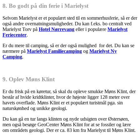
8. Bo godt på din ferie i Marielyst
Selvom Marielyst er et populært sted til en sommerhusferie, så er der
også andre overnatningsmuligheder. Du kan f.eks. bo centralt ved
Marielyst Torv på
Hotel Nørrevang
eller i populære
Marielyst
Feriecenter
.
Er du mere til camping, så er der også mulighed for det. Du kan se
nærmere på
Marielyst Familiecamping
og
Marielyst Ny
Camping
.
9. Oplev Møns Klint
Er du frisk på en køretur, så skal du opleve smukke Møns Klint, der
består af hvide kridtklinter, hvor de højeste ligger 128 meter over
havets overflade. Møns Klint er et populært turistmål pga. sin
naturskønhed og unikke geologi.
Du kan gå en tur langs klinten og nyde udsigten over Østersøen,
men også besøge GeoCenter Møns Klint for at se fossiler og lære
om områdets geologi. Der er ca. 83 km fra Marielyst til Møns Klint.