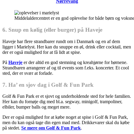
Nørrevang
Middelaldercentret er en god oplevelse for både børn og voksn
6. Snup en kølig (eller burger) på Haveje
Haveje har flere strandbarer rundt om i Danmark og en af dem
ligger i Marielyst. Her kan du snuppe en øl, drink eller cocktail, men
der er også mulighed for at få lidt at spise.
På
Haveje
er der altid en god stemning og kreahjørne for børnene.
Strandbaren arrangerer af og til events som f.eks. koncerter. Et cool
sted, der er svær at forlade.
7. Ha’ en sjov dag i Golf & Fun Park
Golf & Fun Park er et sjovt og underholdende sted for hele familien.
Her kan du fornøje dig med bl.a. segway, minigolf, trampoliner,
elbiler, bumper balls og meget mere.
Der er også mulighed for at købe noget at spise i Golf & Fun Park,
men du kan også tage din egen mad med. Drikkevarer skal du købe
på stedet.
Se mere om Golf & Fun Park
.