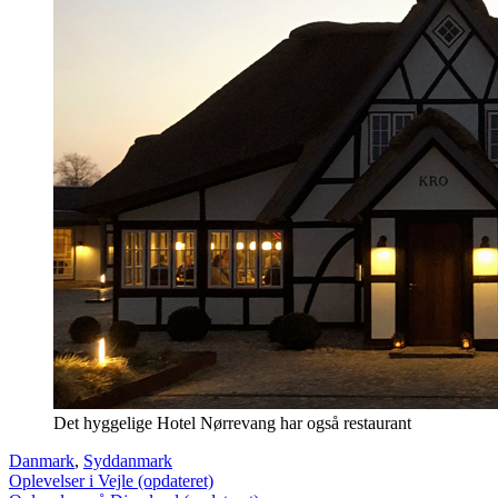
Det hyggelige Hotel Nørrevang har også restaurant
Danmark
,
Syddanmark
Indlægsnavigation
Oplevelser i Vejle (opdateret)