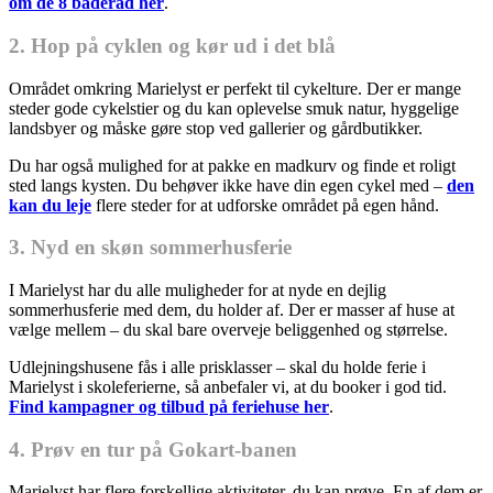
om de 8 baderåd her
.
2. Hop på cyklen og kør ud i det blå
Området omkring Marielyst er perfekt til cykelture. Der er mange
steder gode cykelstier og du kan oplevelse smuk natur, hyggelige
landsbyer og måske gøre stop ved gallerier og gårdbutikker.
Du har også mulighed for at pakke en madkurv og finde et roligt
sted langs kysten. Du behøver ikke have din egen cykel med –
den
kan du leje
flere steder for at udforske området på egen hånd.
3. Nyd en skøn sommerhusferie
I Marielyst har du alle muligheder for at nyde en dejlig
sommerhusferie med dem, du holder af. Der er masser af huse at
vælge mellem – du skal bare overveje beliggenhed og størrelse.
Udlejningshusene fås i alle prisklasser – skal du holde ferie i
Marielyst i skoleferierne, så anbefaler vi, at du booker i god tid.
Find kampagner og tilbud på feriehuse her
.
4. Prøv en tur på Gokart-banen
Marielyst har flere forskellige aktiviteter, du kan prøve. En af dem er