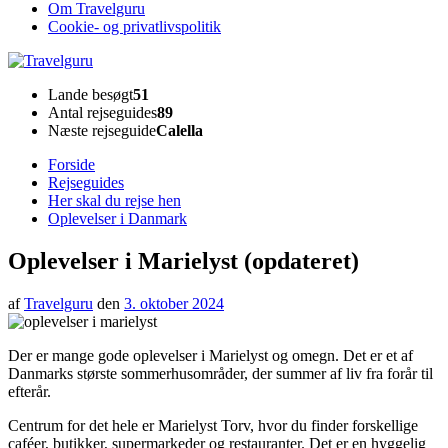
Om Travelguru
Cookie- og privatlivspolitik
Travelguru
Lande besøgt
51
Antal rejseguides
89
Næste rejseguide
Calella
Forside
Rejseguides
Her skal du rejse hen
Oplevelser i Danmark
Oplevelser i Marielyst (opdateret)
af
Travelguru
den
3. oktober 2024
Der er mange gode oplevelser i Marielyst og omegn. Det er et af
Danmarks største sommerhusområder, der summer af liv fra forår til
efterår.
Centrum for det hele er Marielyst Torv, hvor du finder forskellige
caféer, butikker, supermarkeder og restauranter. Det er en hyggelig