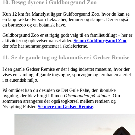
10. Besøg dyrene i Guldborgsund Zoo
Kun 12 km fra Marielyst ligger Guldborgsund Zoo, hvor du kan se
en lang række dyr som f.eks. aber, lemurer og slanger. Der er også
en børnezoo og en botanisk have.
Guldborgsund Zoo er et rigtig godt valg til en familieudflugt – her er
aktiviteter og oplevelser uanset alder.
Se om Guldborgsund Zoo
,
der ofte har særarrangementer i skoleferierne.
11. Se de gamle tog og lokomotiver i Gedser Remise
I den gamle Gedser Remise er der i dag indrettet museum, hvor der
vises en samling af gamle togvogne, sporvogne og jernbanemateriel
i et autentisk miljø.
På området kan du desuden se Det Gule Palæ, den ikoniske
bygning, der blev brugt i filmen
Olsenbanden på skinner
. Om
sommeren arrangeres der også togkørsel mellem remisen og
Nykøbing Falster.
Se mere om Gedser Remise
.