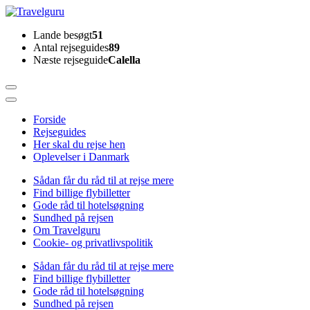
Skip
to
Travelguru
Lande besøgt
51
content
Antal rejseguides
89
(Press
Næste rejseguide
Calella
Enter)
Forside
Rejseguides
Her skal du rejse hen
Oplevelser i Danmark
Sådan får du råd til at rejse mere
Find billige flybilletter
Gode råd til hotelsøgning
Sundhed på rejsen
Om Travelguru
Cookie- og privatlivspolitik
Sådan får du råd til at rejse mere
Find billige flybilletter
Gode råd til hotelsøgning
Sundhed på rejsen