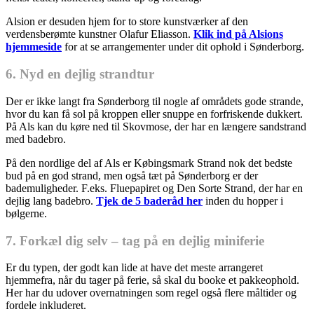
Alsion er desuden hjem for to store kunstværker af den
verdensberømte kunstner Olafur Eliasson.
Klik ind på Alsions
hjemmeside
for at se arrangementer under dit ophold i Sønderborg.
6. Nyd en dejlig strandtur
Der er ikke langt fra Sønderborg til nogle af områdets gode strande,
hvor du kan få sol på kroppen eller snuppe en forfriskende dukkert.
På Als kan du køre ned til Skovmose, der har en længere sandstrand
med badebro.
På den nordlige del af Als er Købingsmark Strand nok det bedste
bud på en god strand, men også tæt på Sønderborg er der
bademuligheder. F.eks. Fluepapiret og Den Sorte Strand, der har en
dejlig lang badebro.
Tjek de 5 baderåd her
inden du hopper i
bølgerne.
7. Forkæl dig selv – tag på en dejlig miniferie
Er du typen, der godt kan lide at have det meste arrangeret
hjemmefra, når du tager på ferie, så skal du booke et pakkeophold.
Her har du udover overnatningen som regel også flere måltider og
fordele inkluderet.