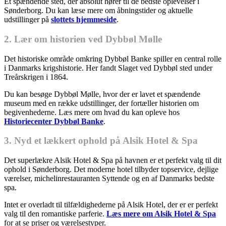
Et spændende sted, der absolut hører til de bedste oplevelser i
Sønderborg. Du kan læse mere om åbningstider og aktuelle
udstillinger på
slottets hjemmeside
.
2. Lær om historien ved Dybbøl Mølle
Det historiske område omkring Dybbøl Banke spiller en central rolle
i Danmarks krigshistorie. Her fandt Slaget ved Dybbøl sted under
Treårskrigen i 1864.
Du kan besøge Dybbøl Mølle, hvor der er lavet et spændende
museum med en række udstillinger, der fortæller historien om
begivenhederne. Læs mere om hvad du kan opleve hos
Historiecenter Dybbøl Banke
.
3. Nyd et lækkert ophold på Alsik Hotel & Spa
Det superlækre Alsik Hotel & Spa på havnen er et perfekt valg til dit
ophold i Sønderborg. Det moderne hotel tilbyder topservice, dejlige
værelser, michelinrestauranten Syttende og en af Danmarks bedste
spa.
Intet er overladt til tilfældighederne på Alsik Hotel, der er er perfekt
valg til den romantiske parferie.
Læs mere om Alsik Hotel & Spa
for at se priser og værelsestyper.