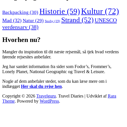
Kultur
(72)
Historie
(59)
Backpacking
(30)
Strand
(52)
UNESCO
Mad
(32)
Natur
(29)
Storby
(19)
verdensarv
(38)
Hvorhen nu?
Mangler du inspiration til dit næste rejsemål, så tjek hvad verdens
førende rejsesites anbefaler.
Jeg har samlet information fra sider som Fodor’s, Frommer’s,
Lonely Planet, National Geographic og Travel & Leisure.
Nogle af dem anbefaler steder, som du kan læse mere om i
indlægget
Her skal du rejse hen
.
Copyright © 2026
Travelguru
.
Travel Diaries | Udviklet af
Rara
Theme
. Powered by
WordPress
.