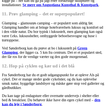
kigge på – her kan du gå på jagt efter forskellige skulpturer og
installationer.
Se mere om Augustiana Kunsthal & Kunstpark
.
11. Prøv glamping – det er superpopulært!
Glamping – glamourøs camping – er populært som aldrig før.
Glamping handler om at bringe hotelværelsets luksus og komfort ud
i den vilde natur. Du bor typisk i luksustelt, men glamping kan også
være f.eks. luksusshelter, ombyggede beboelsesvogne og huse i
trætoppene.
Ved Sønderborg kan du prøve at bo i luksustelt på
Green
Glamping
, der ligger ca. 5 km fra centrum. Det er et populært sted,
der får ros for de venlige værter og den gode morgenmad.
12. Hop på cyklen og kør ud i det blå
Fra Sønderborg har du et godt udgangspunkt for at opleve Als på
cykel. Der er mange steder gode cykelstier, og du kan oplevelse
smuk natur, hyggelige landsbyer og måske gøre stop ved gallerier og
gårdbutikker.
Du kan tage på endagsture eller overnatte undervejs i shelter eller
bed & breakfast. Du behøver ikke have din egen cykel med –
den
kan du leje i Sønderborg
.