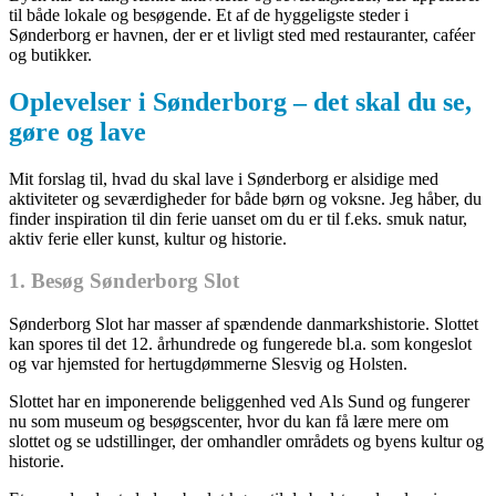
til både lokale og besøgende. Et af de hyggeligste steder i
Sønderborg er havnen, der er et livligt sted med restauranter, caféer
og butikker.
Oplevelser i Sønderborg – det skal du se,
gøre og lave
Mit forslag til, hvad du skal lave i Sønderborg er alsidige med
aktiviteter og seværdigheder for både børn og voksne. Jeg håber, du
finder inspiration til din ferie uanset om du er til f.eks. smuk natur,
aktiv ferie eller kunst, kultur og historie.
1. Besøg Sønderborg Slot
Sønderborg Slot har masser af spændende danmarkshistorie. Slottet
kan spores til det 12. århundrede og fungerede bl.a. som kongeslot
og var hjemsted for hertugdømmerne Slesvig og Holsten.
Slottet har en imponerende beliggenhed ved Als Sund og fungerer
nu som museum og besøgscenter, hvor du kan få lære mere om
slottet og se udstillinger, der omhandler områdets og byens kultur og
historie.