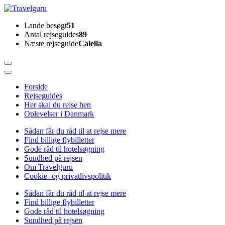
Skip
to
Travelguru
Lande besøgt
51
content
Antal rejseguides
89
(Press
Næste rejseguide
Calella
Enter)
Forside
Rejseguides
Her skal du rejse hen
Oplevelser i Danmark
Sådan får du råd til at rejse mere
Find billige flybilletter
Gode råd til hotelsøgning
Sundhed på rejsen
Om Travelguru
Cookie- og privatlivspolitik
Sådan får du råd til at rejse mere
Find billige flybilletter
Gode råd til hotelsøgning
Sundhed på rejsen