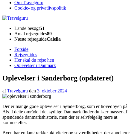
Om Travelguru
Cookie- og privatlivspolitik
Travelguru
Lande besøgt
51
Antal rejseguides
89
Næste rejseguide
Calella
Forside
Rejseguides
Her skal du rejse hen
Oplevelser i Danmark
Oplevelser i Sønderborg (opdateret)
af
Travelguru
den
3. oktober 2024
Der er mange gode oplevelser i Sønderborg, som er hovedbyen på
Als. I dette område i det sydlige Danmark finder du især masser af
spændende danmarkshistorie, men der er selvfølgelig mere at
komme efter.
Byen har en lang række aktiviteter og seværdigheder, der appellerer