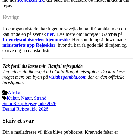
rejse.
Øvrigt
Udenrigsministeriet har ingen rejsevejledning til Gambia, men du
kan finde en på svensk
her
. Læs mere om indrejse i Gambia på
Udenrigsministeriets hjemmeside
. Her kan du også downloade
ministeriets app Rejseklar
, hvor du kan få gode råd til rejsen og
skrive dig på danskerlisten.
Tak fordi du læste min Banjul rejseguide
Jeg håber du fik noget ud af min Banjul rejseguide. Du kan læse
meget mere om byen på
visitthegambia.com
der er den officielle
turistguide.
Afrika
Kultur
,
Natur
,
Strand
Indlægsnavigation
Siem Reap Rejseguide 2026
Damai Rejseguide 2026
Skriv et svar
Din e-mailadresse vil ikke blive publiceret.
Krævede felter er