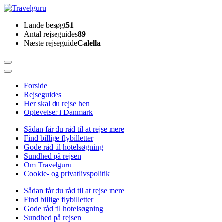
Skip
to
Travelguru
Lande besøgt
51
content
Antal rejseguides
89
(Press
Næste rejseguide
Calella
Enter)
Forside
Rejseguides
Her skal du rejse hen
Oplevelser i Danmark
Sådan får du råd til at rejse mere
Find billige flybilletter
Gode råd til hotelsøgning
Sundhed på rejsen
Om Travelguru
Cookie- og privatlivspolitik
Sådan får du råd til at rejse mere
Find billige flybilletter
Gode råd til hotelsøgning
Sundhed på rejsen