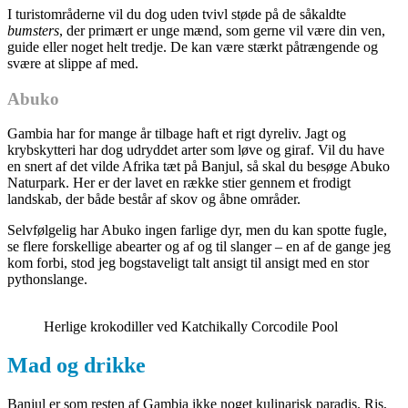
I turistområderne vil du dog uden tvivl støde på de såkaldte
bumsters
, der primært er unge mænd, som gerne vil være din ven,
guide eller noget helt tredje. De kan være stærkt påtrængende og
svære at slippe af med.
Abuko
Gambia har for mange år tilbage haft et rigt dyreliv. Jagt og
krybskytteri har dog udryddet arter som løve og giraf. Vil du have
en snert af det vilde Afrika tæt på Banjul, så skal du besøge Abuko
Naturpark. Her er der lavet en række stier gennem et frodigt
landskab, der både består af skov og åbne områder.
Selvfølgelig har Abuko ingen farlige dyr, men du kan spotte fugle,
se flere forskellige abearter og af og til slanger – en af de gange jeg
kom forbi, stod jeg bogstaveligt talt ansigt til ansigt med en stor
pythonslange.
Herlige krokodiller ved Katchikally Corcodile Pool
Mad og drikke
Banjul er som resten af Gambia ikke noget kulinarisk paradis. Ris,