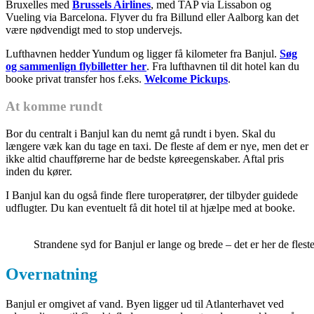
Bruxelles med
Brussels Airlines
, med TAP via Lissabon og
Vueling via Barcelona. Flyver du fra Billund eller Aalborg kan det
være nødvendigt med to stop undervejs.
Lufthavnen hedder Yundum og ligger få kilometer fra Banjul.
Søg
og sammenlign flybilletter her
. Fra lufthavnen til dit hotel kan du
booke privat transfer hos f.eks.
Welcome Pickups
.
At komme rundt
Bor du centralt i Banjul kan du nemt gå rundt i byen. Skal du
længere væk kan du tage en taxi. De fleste af dem er nye, men det er
ikke altid chaufførerne har de bedste køreegenskaber. Aftal pris
inden du kører.
I Banjul kan du også finde flere turoperatører, der tilbyder guidede
udflugter. Du kan eventuelt få dit hotel til at hjælpe med at booke.
Strandene syd for Banjul er lange og brede – det er her de fleste
Overnatning
Banjul er omgivet af vand. Byen ligger ud til Atlanterhavet ved