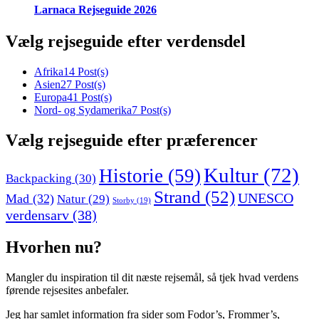
Larnaca Rejseguide 2026
Vælg rejseguide efter verdensdel
Afrika
14 Post(s)
Asien
27 Post(s)
Europa
41 Post(s)
Nord- og Sydamerika
7 Post(s)
Vælg rejseguide efter præferencer
Kultur
(72)
Historie
(59)
Backpacking
(30)
Strand
(52)
UNESCO
Mad
(32)
Natur
(29)
Storby
(19)
verdensarv
(38)
Hvorhen nu?
Mangler du inspiration til dit næste rejsemål, så tjek hvad verdens
førende rejsesites anbefaler.
Jeg har samlet information fra sider som Fodor’s, Frommer’s,