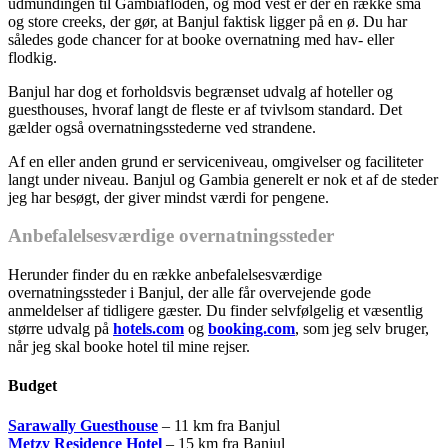
udmundingen til Gambiafloden, og mod vest er der en række små
og store creeks, der gør, at Banjul faktisk ligger på en ø. Du har
således gode chancer for at booke overnatning med hav- eller
flodkig.
Banjul har dog et forholdsvis begrænset udvalg af hoteller og
guesthouses, hvoraf langt de fleste er af tvivlsom standard. Det
gælder også overnatningsstederne ved strandene.
Af en eller anden grund er serviceniveau, omgivelser og faciliteter
langt under niveau. Banjul og Gambia generelt er nok et af de steder
jeg har besøgt, der giver mindst værdi for pengene.
Anbefalelsesværdige overnatningssteder
Herunder finder du en række anbefalelsesværdige
overnatningssteder i Banjul, der alle får overvejende gode
anmeldelser af tidligere gæster. Du finder selvfølgelig et væsentlig
større udvalg på
hotels.com
og
booking.com
, som jeg selv bruger,
når jeg skal booke hotel til mine rejser.
Budget
Sarawally Guesthouse
– 11 km fra Banjul
Metzy Residence Hotel
– 15 km fra Banjul