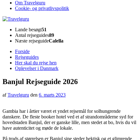
Om Travelguru
Cookie- og privatlivspolitik
Travelguru
Lande besøgt
51
Antal rejseguides
89
Næste rejseguide
Calella
Forside
Rejseguides
Her skal du rejse hen
Oplevelser i Danmark
Banjul Rejseguide 2026
af
Travelguru
den
6. marts 2023
Gambia har i årtier været et yndet rejsemål for solhungrende
danskere. De fleste booker hotel ved et af strandområderne syd for
hovedstaden Banjul, der er ganske lille, men stedet at bo, hvis du vil
have autenticitet og møde de lokale.
På trods af størrelsen er Banjul sine steder hektisk og et glimrende