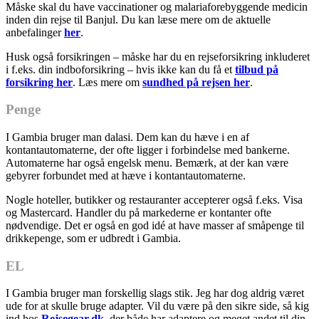
Måske skal du have vaccinationer og malariaforebyggende medicin
inden din rejse til Banjul. Du kan læse mere om de aktuelle
anbefalinger
her
.
Husk også forsikringen – måske har du en rejseforsikring inkluderet
i f.eks. din indboforsikring – hvis ikke kan du få et
tilbud på
forsikring her
. Læs mere om
sundhed på rejsen her
.
Penge
I Gambia bruger man dalasi. Dem kan du hæve i en af
kontantautomaterne, der ofte ligger i forbindelse med bankerne.
Automaterne har også engelsk menu. Bemærk, at der kan være
gebyrer forbundet med at hæve i kontantautomaterne.
Nogle hoteller, butikker og restauranter accepterer også f.eks. Visa
og Mastercard. Handler du på markederne er kontanter ofte
nødvendige. Det er også en god idé at have masser af småpenge til
drikkepenge, som er udbredt i Gambia.
EL
I Gambia bruger man forskellig slags stik. Jeg har dog aldrig været
ude for at skulle bruge adapter. Vil du være på den sikre side, så kig
ind hos
Rejsegear.dk
, der både har adaptere og meget andet til din