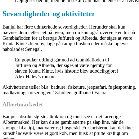
Dejligt ser det ud, men de fleste af Gambias hoteller er af tvivl
Seværdigheder og aktiviteter
Banjul har flere udmærkede seværdigheder. Herunder skal kun
nævnes dem i eller tæt på byen, men du kan også overveje en tur på
Gambiafloden for at besøge Juffureh og Albreda, der siges at være
Kunta Kintes hjemby, tage på camp i bushen eller måske opleve
nabolandet Senegal.
En populær udflugt går ned ad Gambiafloden til
Juffureh og Albreda, der siges at være hjemby for
slaven Kunta Kinte, hvis historie blev udødeliggjort i
Alex Haley’s roman
Aktiviteterne tæller bl.a. bådture, fisketure, jeepsafari, fuglespotning,
madlavningskurser og en 18-hullers golfbane i Fajara.
Albertmarkedet
Banjuls absolut største attraktion og must see er det farverige
Albertmarked. Her kan du se gambianerne på slap line, når de
shopper bl.a. tøj, madvarer og husgeråd. For turisterne kan det fine
kunsthåndværk være et godt køb, men husk at prutte kraftigt om
prisen.