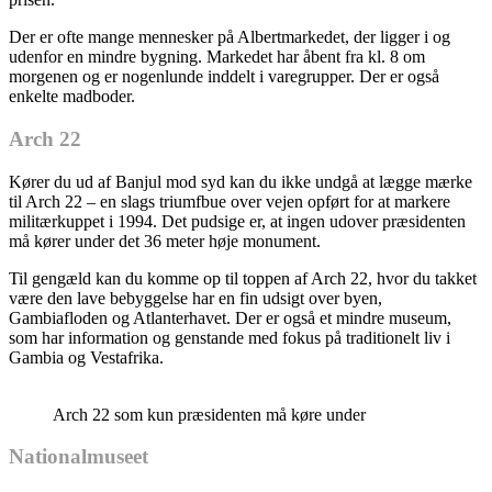
Der er ofte mange mennesker på Albertmarkedet, der ligger i og
udenfor en mindre bygning. Markedet har åbent fra kl. 8 om
morgenen og er nogenlunde inddelt i varegrupper. Der er også
enkelte madboder.
Arch 22
Kører du ud af Banjul mod syd kan du ikke undgå at lægge mærke
til Arch 22 – en slags triumfbue over vejen opført for at markere
militærkuppet i 1994. Det pudsige er, at ingen udover præsidenten
må kører under det 36 meter høje monument.
Til gengæld kan du komme op til toppen af Arch 22, hvor du takket
være den lave bebyggelse har en fin udsigt over byen,
Gambiafloden og Atlanterhavet. Der er også et mindre museum,
som har information og genstande med fokus på traditionelt liv i
Gambia og Vestafrika.
Arch 22 som kun præsidenten må køre under
Nationalmuseet