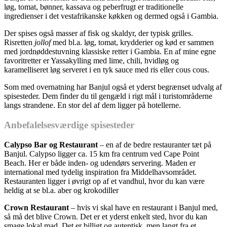
løg, tomat, bønner, kassava og peberfrugt er traditionelle
ingredienser i det vestafrikanske køkken og dermed også i Gambia.
Der spises også masser af fisk og skaldyr, der typisk grilles.
Risretten
jollof
med bl.a. løg, tomat, krydderier og kød er sammen
med jordnøddestuvning klassiske retter i Gambia. En af mine egne
favoritretter er Yassakylling med lime, chili, hvidløg og
karamelliseret løg serveret i en tyk sauce med ris eller cous cous.
Som med overnatning har Banjul også et yderst begrænset udvalg af
spisesteder. Dem finder du til gengæld i rigt mål i turistområderne
langs strandene. En stor del af dem ligger på hotellerne.
Anbefalelsesværdige spisesteder
Calypso Bar og Restaurant
– en af de bedre restauranter tæt på
Banjul. Calypso ligger ca. 15 km fra centrum ved Cape Point
Beach. Her er både inden- og udendørs servering. Maden er
international med tydelig inspiration fra Middelhavsområdet.
Restauranten ligger i øvrigt op af et vandhul, hvor du kan være
heldig at se bl.a. aber og krokodiller
Crown Restaurant
– hvis vi skal have en restaurant i Banjul med,
så må det blive Crown. Det er et yderst enkelt sted, hvor du kan
smage lokal mad. Det er billigt og autentisk, men langt fra et