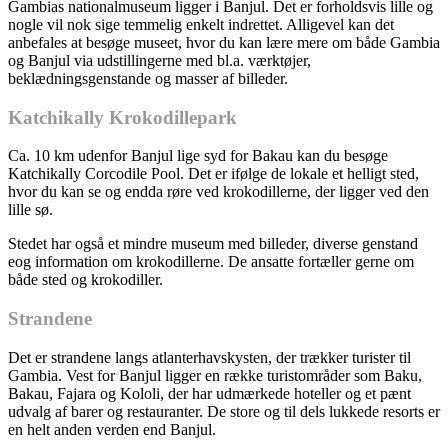
Gambias nationalmuseum ligger i Banjul. Det er forholdsvis lille og
nogle vil nok sige temmelig enkelt indrettet. Alligevel kan det
anbefales at besøge museet, hvor du kan lære mere om både Gambia
og Banjul via udstillingerne med bl.a. værktøjer,
beklædningsgenstande og masser af billeder.
Katchikally Krokodillepark
Ca. 10 km udenfor Banjul lige syd for Bakau kan du besøge
Katchikally Corcodile Pool. Det er ifølge de lokale et helligt sted,
hvor du kan se og endda røre ved krokodillerne, der ligger ved den
lille sø.
Stedet har også et mindre museum med billeder, diverse genstand
eog information om krokodillerne. De ansatte fortæller gerne om
både sted og krokodiller.
Strandene
Det er strandene langs atlanterhavskysten, der trækker turister til
Gambia. Vest for Banjul ligger en række turistområder som Baku,
Bakau, Fajara og Kololi, der har udmærkede hoteller og et pænt
udvalg af barer og restauranter. De store og til dels lukkede resorts er
en helt anden verden end Banjul.