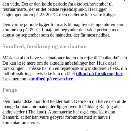
den våde. Det er den kolde periode fra oktober/november til
februar/marts, der er det bedste rejsetidspunkt. Her ligger
dagtemperaturen på 23-26 °C, men nætterne kan være kølige.
Den varme periode ligger fra marts til maj, hvor temperaturen kan
komme op på 35 °C. I maj/juni begynder den våde periode med
august og september som de måneder, der får mest nedbør.
Sundhed, forsikring og vaccination
Måske skal du have vaccinationer inden din rejse til Thailand/Østen.
Du kan læse mere om de aktuelle anbefalinger her. Husk også
forsikringen – måske har du en rejseforsikring inkluderet i f.eks. din
indboforsikring – hvis ikke kan du få et
tilbud på forsikring her
.
Læs mere om
sundhed på rejsen her
.
Penge
Den thailandske møntfod hedder baht. Dem kan du hæve i en af de
mange kontantautomater, der ligger overalt i Chiang Rai (og alle
andre steder i Thailand). Automaterne har også engelsk menu.
Bemærk, at der kan være gebyrer forbundet med at hæve i
kontantautomaterne.