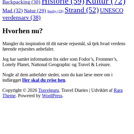
Kultur
(72)
Historie
(59)
Backpacking
(30)
Strand
(52)
UNESCO
Mad
(32)
Natur
(29)
Storby
(19)
verdensarv
(38)
Hvorhen nu?
Mangler du inspiration til dit næste rejsemål, så tjek hvad verdens
førende rejsesites anbefaler.
Jeg har samlet information fra sider som Fodor’s, Frommer’s,
Lonely Planet, National Geographic og Travel & Leisure.
Nogle af dem anbefaler steder, som du kan læse mere om i
indlægget
Her skal du rejse hen
.
Copyright © 2026
Travelguru
.
Travel Diaries | Udviklet af
Rara
Theme
. Powered by
WordPress
.