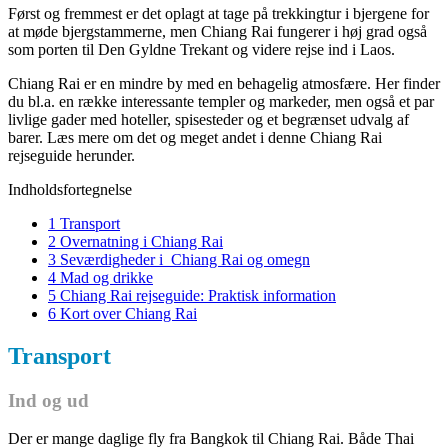
Først og fremmest er det oplagt at tage på trekkingtur i bjergene for
at møde bjergstammerne, men Chiang Rai fungerer i høj grad også
som porten til Den Gyldne Trekant og videre rejse ind i Laos.
Chiang Rai er en mindre by med en behagelig atmosfære. Her finder
du bl.a. en række interessante templer og markeder, men også et par
livlige gader med hoteller, spisesteder og et begrænset udvalg af
barer. Læs mere om det og meget andet i denne Chiang Rai
rejseguide herunder.
Indholdsfortegnelse
1 Transport
2 Overnatning i Chiang Rai
3 Seværdigheder i Chiang Rai og omegn
4 Mad og drikke
5 Chiang Rai rejseguide: Praktisk information
6 Kort over Chiang Rai
Transport
Ind og ud
Der er mange daglige fly fra Bangkok til Chiang Rai. Både Thai