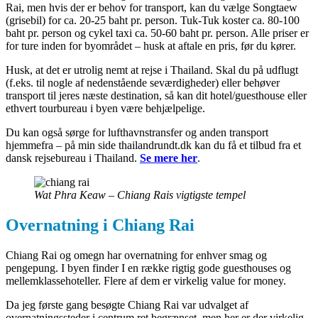
Rai, men hvis der er behov for transport, kan du vælge Songtaew
(grisebil) for ca. 20-25 baht pr. person. Tuk-Tuk koster ca. 80-100
baht pr. person og cykel taxi ca. 50-60 baht pr. person. Alle priser er
for ture inden for byområdet – husk at aftale en pris, før du kører.
Husk, at det er utrolig nemt at rejse i Thailand. Skal du på udflugt
(f.eks. til nogle af nedenstående seværdigheder) eller behøver
transport til jeres næste destination, så kan dit hotel/guesthouse eller
ethvert tourbureau i byen være behjælpelige.
Du kan også sørge for lufthavnstransfer og anden transport
hjemmefra – på min side thailandrundt.dk kan du få et tilbud fra et
dansk rejsebureau i Thailand.
Se mere her
.
Wat Phra Keaw – Chiang Rais vigtigste tempel
Overnatning i Chiang Rai
Chiang Rai og omegn har overnatning for enhver smag og
pengepung. I byen finder I en række rigtig gode guesthouses og
mellemklassehoteller. Flere af dem er virkelig value for money.
Da jeg første gang besøgte Chiang Rai var udvalget af
overnatningssteder i centrum ret begrænset, men her er der virkelig