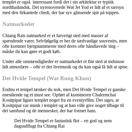
templet er også interessant fordi det i sin arkitektur er typisk
nordthailandsk. Det nyrenoverede Wat Jet Yod er lidt af et særsyn
med den firkantede chedi, der har syv glinsende spir på toppen.
Natmarkedet
Chiang Rais natmarked er et farverigt sted med masser af
spændende varer. Selvfølgelig er her de sædvanlige souvenirs, men
ofte kommer bjergstammerne med deres ofte håndlavede ting –
måske du kan gøre et godt køb.
Under alle omstændigheder er natmarkedet et fint sted at indsnuse
lidt atmosfære – ofte er der livemusik og du kan også få lidt at spise.
Det Hvide Tempel (Wat Rung Khun)
Endnu et tempel tænker du nok, men Det Hvide Tempel er ganske
enestående og et must see. Opført af kunstneren Chalermchai
Kositpipat ligner templet noget fra en eventyrfilm. Det siges, at
Kositpipat var munk i templet og at han ville give noget tilbage til
det samfund og de mennesker, der har formet ham.
Det Hvide Tempel er fantastisk flot – en god og nem
dagsudflugt fra Chiang Rai