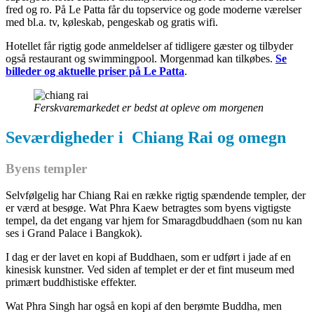
fred og ro. På Le Patta får du topservice og gode moderne værelser
med bl.a. tv, køleskab, pengeskab og gratis wifi.
Hotellet får rigtig gode anmeldelser af tidligere gæster og tilbyder
også restaurant og swimmingpool. Morgenmad kan tilkøbes.
Se
billeder og aktuelle priser på Le Patta
.
Ferskvaremarkedet er bedst at opleve om morgenen
Seværdigheder i Chiang Rai og omegn
Byens templer
Selvfølgelig har Chiang Rai en række rigtig spændende templer, der
er værd at besøge. Wat Phra Kaew betragtes som byens vigtigste
tempel, da det engang var hjem for Smaragdbuddhaen (som nu kan
ses i Grand Palace i Bangkok).
I dag er der lavet en kopi af Buddhaen, som er udført i jade af en
kinesisk kunstner. Ved siden af templet er der et fint museum med
primært buddhistiske effekter.
Wat Phra Singh har også en kopi af den berømte Buddha, men