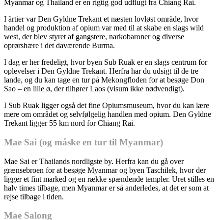
Myanmar og Thailand er en rigtig god udflugt fra Chiang Rai.
I årtier var Den Gyldne Trekant et næsten lovløst område, hvor
handel og produktion af opium var med til at skabe en slags wild
west, der blev styret af gangstere, narkobaroner og diverse
oprørshære i det daværende Burma.
I dag er her fredeligt, hvor byen Sub Ruak er en slags centrum for
oplevelser i Den Gyldne Trekant. Herfra har du udsigt til de tre
lande, og du kan tage en tur på Mekongfloden for at besøge Don
Sao – en lille ø, der tilhører Laos (visum ikke nødvendigt).
I Sub Ruak ligger også det fine Opiumsmuseum, hvor du kan lære
mere om området og selvfølgelig handlen med opium. Den Gyldne
Trekant ligger 55 km nord for Chiang Rai.
Mae Sai (og måske en tur til Myanmar)
Mae Sai er Thailands nordligste by. Herfra kan du gå over
grænsebroen for at besøge Myanmar og byen Taschilek, hvor der
ligger et fint marked og en række spændende templer. Uret stilles en
halv times tilbage, men Myanmar er så anderledes, at det er som at
rejse tilbage i tiden.
Mae Salong