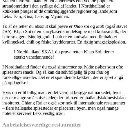
Maden i Nordthailand er lidt anderledes end ved de populære
strandområder i den sydlige del af landet. I Nordthailand er
køkkenet præget af de omkringliggende regioner og lande som
f.eks. Isan, Kina, Laos og Myanmar.
To af de retter du absolut skal prøve er
khao soi
og
laab
(også stavet
larb
). Khao Soi er en karrybaseret nudelsuppe med kokosmælk, der
bare smager afsindigt godt. Laab er en kødsalat med finthakket
kyllingekød, chili og friske krydderurter. En rigtig smagseksplosion.
I Nordthailand SKAL du prøve retten Khao Soi, der er
stærkt vanedannende!
I Nordthailand finder du også simreretter og fyldte pølser som ofte
spises som snack. Og så kan du selvfølgelig få
pad thai
og
forskellige risretter. Det er et spændende køkken, der er sjovt at gå
på opdagelse i.
Hvis du er til billig mad, er det værd at besøge natmarkedet, hvor
der er mange små spisesteder, der primært er thailandsk/kinesisk/lao
inspireret. Chiang Rai er også stor nok til internationale restauranter
– flere italienske spisesteder er placeret i byen, men også mange
hoteller serverer f.eks vestlig mad.
Anbefalelsesværdige restauranter