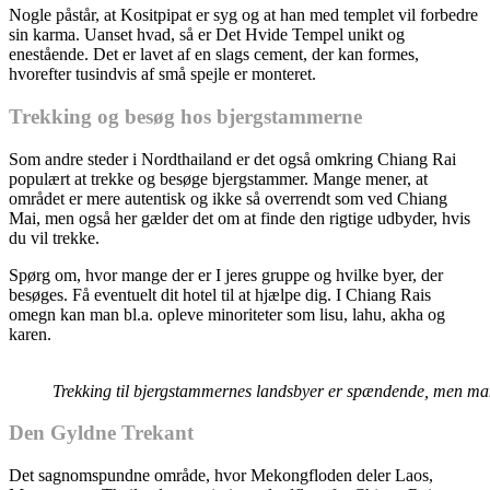
Nogle påstår, at Kositpipat er syg og at han med templet vil forbedre
sin karma. Uanset hvad, så er Det Hvide Tempel unikt og
enestående. Det er lavet af en slags cement, der kan formes,
hvorefter tusindvis af små spejle er monteret.
Trekking og besøg hos bjergstammerne
Som andre steder i Nordthailand er det også omkring Chiang Rai
populært at trekke og besøge bjergstammer. Mange mener, at
området er mere autentisk og ikke så overrendt som ved Chiang
Mai, men også her gælder det om at finde den rigtige udbyder, hvis
du vil trekke.
Spørg om, hvor mange der er I jeres gruppe og hvilke byer, der
besøges. Få eventuelt dit hotel til at hjælpe dig. I Chiang Rais
omegn kan man bl.a. opleve minoriteter som lisu, lahu, akha og
karen.
Trekking til bjergstammernes landsbyer er spændende, men man s
Den Gyldne Trekant
Det sagnomspundne område, hvor Mekongfloden deler Laos,