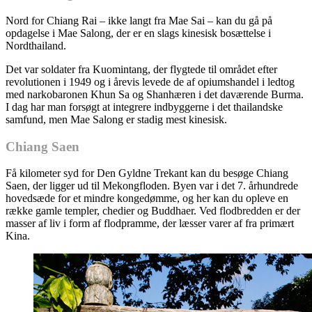
Nord for Chiang Rai – ikke langt fra Mae Sai – kan du gå på
opdagelse i Mae Salong, der er en slags kinesisk bosættelse i
Nordthailand.
Det var soldater fra Kuomintang, der flygtede til området efter
revolutionen i 1949 og i årevis levede de af opiumshandel i ledtog
med narkobaronen Khun Sa og Shanhæren i det daværende Burma.
I dag har man forsøgt at integrere indbyggerne i det thailandske
samfund, men Mae Salong er stadig mest kinesisk.
Chiang Saen
Få kilometer syd for Den Gyldne Trekant kan du besøge Chiang
Saen, der ligger ud til Mekongfloden. Byen var i det 7. århundrede
hovedsæde for et mindre kongedømme, og her kan du opleve en
række gamle templer, chedier og Buddhaer. Ved flodbredden er der
masser af liv i form af flodpramme, der læsser varer af fra primært
Kina.