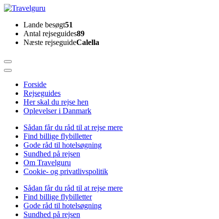
Skip
to
Travelguru
Lande besøgt
51
content
Antal rejseguides
89
(Press
Næste rejseguide
Calella
Enter)
Forside
Rejseguides
Her skal du rejse hen
Oplevelser i Danmark
Sådan får du råd til at rejse mere
Find billige flybilletter
Gode råd til hotelsøgning
Sundhed på rejsen
Om Travelguru
Cookie- og privatlivspolitik
Sådan får du råd til at rejse mere
Find billige flybilletter
Gode råd til hotelsøgning
Sundhed på rejsen