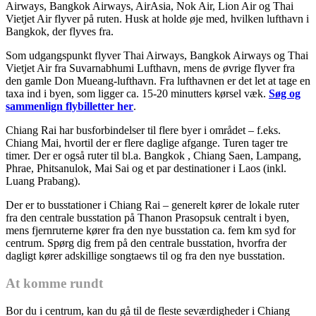
Airways, Bangkok Airways, AirAsia, Nok Air, Lion Air og Thai
Vietjet Air flyver på ruten. Husk at holde øje med, hvilken lufthavn i
Bangkok, der flyves fra.
Som udgangspunkt flyver Thai Airways, Bangkok Airways og Thai
Vietjet Air fra Suvarnabhumi Lufthavn, mens de øvrige flyver fra
den gamle Don Mueang-lufthavn. Fra lufthavnen er det let at tage en
taxa ind i byen, som ligger ca. 15-20 minutters kørsel væk.
Søg og
sammenlign flybilletter her
.
Chiang Rai har busforbindelser til flere byer i området – f.eks.
Chiang Mai, hvortil der er flere daglige afgange. Turen tager tre
timer. Der er også ruter til bl.a. Bangkok , Chiang Saen, Lampang,
Phrae, Phitsanulok, Mai Sai og et par destinationer i Laos (inkl.
Luang Prabang).
Der er to busstationer i Chiang Rai – generelt kører de lokale ruter
fra den centrale busstation på Thanon Prasopsuk centralt i byen,
mens fjernruterne kører fra den nye busstation ca. fem km syd for
centrum. Spørg dig frem på den centrale busstation, hvorfra der
dagligt kører adskillige songtaews til og fra den nye busstation.
At komme rundt
Bor du i centrum, kan du gå til de fleste seværdigheder i Chiang