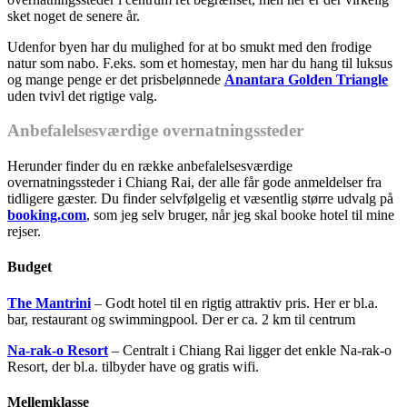
sket noget de senere år.
Udenfor byen har du mulighed for at bo smukt med den frodige
natur som nabo. F.eks. som et homestay, men har du hang til luksus
og mange penge er det prisbelønnede
Anantara Golden Triangle
uden tvivl det rigtige valg.
Anbefalelsesværdige overnatningssteder
Herunder finder du en række anbefalelsesværdige
overnatningssteder i Chiang Rai, der alle får gode anmeldelser fra
tidligere gæster. Du finder selvfølgelig et væsentlig større udvalg på
booking.com
, som jeg selv bruger, når jeg skal booke hotel til mine
rejser.
Budget
The Mantrini
– Godt hotel til en rigtig attraktiv pris. Her er bl.a.
bar, restaurant og swimmingpool. Der er ca. 2 km til centrum
Na-rak-o Resort
– Centralt i Chiang Rai ligger det enkle Na-rak-o
Resort, der bl.a. tilbyder have og gratis wifi.
Mellemklasse