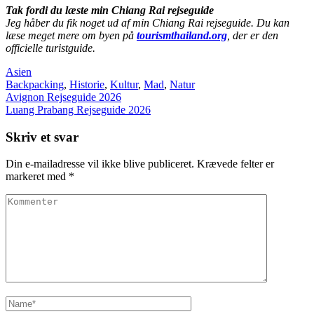
Tak fordi du læste min Chiang Rai rejseguide
Jeg håber du fik noget ud af min Chiang Rai rejseguide. Du kan
læse meget mere om byen på
tourismthailand.org
, der er den
officielle turistguide.
Asien
Backpacking
,
Historie
,
Kultur
,
Mad
,
Natur
Indlægsnavigation
Avignon Rejseguide 2026
Luang Prabang Rejseguide 2026
Skriv et svar
Din e-mailadresse vil ikke blive publiceret.
Krævede felter er
markeret med
*
Kommenter
Name
*