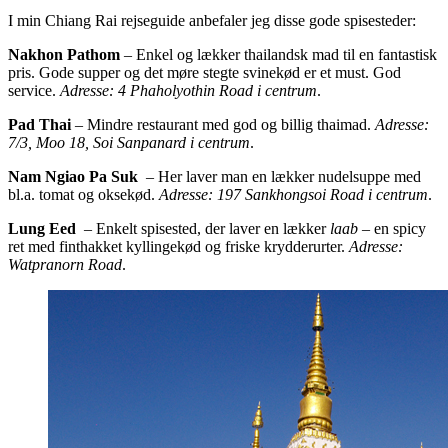
I min Chiang Rai rejseguide anbefaler jeg disse gode spisesteder:
Nakhon Pathom
– Enkel og lækker thailandsk mad til en fantastisk
pris. Gode supper og det møre stegte svinekød er et must. God
service.
Adresse: 4 Phaholyothin Road i centrum
.
Pad Thai
– Mindre restaurant med god og billig thaimad.
Adresse:
7/3, Moo 18, Soi Sanpanard i centrum
.
Nam Ngiao Pa Suk
– Her laver man en lækker nudelsuppe med
bl.a. tomat og oksekød.
Adresse: 197 Sankhongsoi Road i centrum
.
Lung Eed
– Enkelt spisested, der laver en lækker
laab
– en spicy
ret med finthakket kyllingekød og friske krydderurter.
Adresse:
Watpranorn Road
.