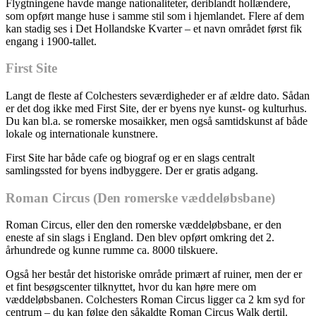
Flygtningene havde mange nationaliteter, deriblandt hollændere,
som opført mange huse i samme stil som i hjemlandet. Flere af dem
kan stadig ses i Det Hollandske Kvarter – et navn området først fik
engang i 1900-tallet.
First Site
Langt de fleste af Colchesters seværdigheder er af ældre dato. Sådan
er det dog ikke med First Site, der er byens nye kunst- og kulturhus.
Du kan bl.a. se romerske mosaikker, men også samtidskunst af både
lokale og internationale kunstnere.
First Site har både cafe og biograf og er en slags centralt
samlingssted for byens indbyggere. Der er gratis adgang.
Roman Circus (Den romerske væddeløbsbane)
Roman Circus, eller den den romerske væddeløbsbane, er den
eneste af sin slags i England. Den blev opført omkring det 2.
århundrede og kunne rumme ca. 8000 tilskuere.
Også her består det historiske område primært af ruiner, men der er
et fint besøgscenter tilknyttet, hvor du kan høre mere om
væddeløbsbanen. Colchesters Roman Circus ligger ca 2 km syd for
centrum – du kan følge den såkaldte Roman Circus Walk dertil.