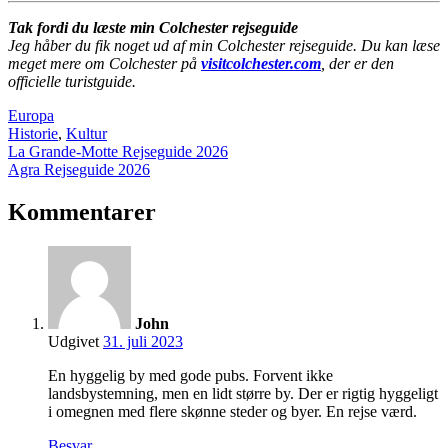
Tak fordi du læste min Colchester rejseguide
Jeg håber du fik noget ud af min Colchester rejseguide. Du kan læse
meget mere om Colchester på
visitcolchester.com
, der er den
officielle turistguide.
Europa
Historie
,
Kultur
Indlægsnavigation
La Grande-Motte Rejseguide 2026
Agra Rejseguide 2026
Kommentarer
John
Udgivet
31. juli 2023
En hyggelig by med gode pubs. Forvent ikke
landsbystemning, men en lidt større by. Der er rigtig hyggeligt
i omegnen med flere skønne steder og byer. En rejse værd.
Besvar