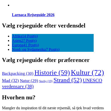
Larnaca Rejseguide 2026
Vælg rejseguide efter verdensdel
Afrika
14 Post(s)
Asien
27 Post(s)
Europa
41 Post(s)
Nord- og Sydamerika
7 Post(s)
Vælg rejseguide efter præferencer
Kultur
(72)
Historie
(59)
Backpacking
(30)
Strand
(52)
UNESCO
Mad
(32)
Natur
(29)
Storby
(19)
verdensarv
(38)
Hvorhen nu?
Mangler du inspiration til dit næste rejsemål, så tjek hvad verdens