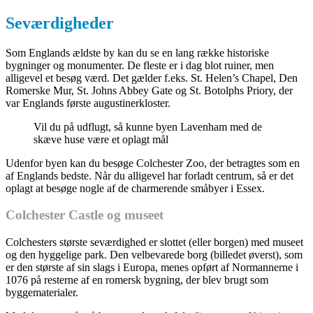
Seværdigheder
Som Englands ældste by kan du se en lang række historiske
bygninger og monumenter. De fleste er i dag blot ruiner, men
alligevel et besøg værd. Det gælder f.eks. St. Helen’s Chapel, Den
Romerske Mur, St. Johns Abbey Gate og St. Botolphs Priory, der
var Englands første augustinerkloster.
Vil du på udflugt, så kunne byen Lavenham med de
skæve huse være et oplagt mål
Udenfor byen kan du besøge Colchester Zoo, der betragtes som en
af Englands bedste. Når du alligevel har forladt centrum, så er det
oplagt at besøge nogle af de charmerende småbyer i Essex.
Colchester Castle og museet
Colchesters største seværdighed er slottet (eller borgen) med museet
og den hyggelige park. Den velbevarede borg (billedet øverst), som
er den største af sin slags i Europa, menes opført af Normannerne i
1076 på resterne af en romersk bygning, der blev brugt som
byggematerialer.