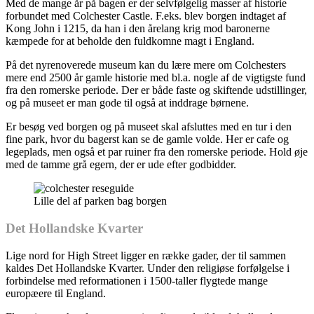
Med de mange år på bagen er der selvfølgelig masser af historie
forbundet med Colchester Castle. F.eks. blev borgen indtaget af
Kong John i 1215, da han i den årelang krig mod baronerne
kæmpede for at beholde den fuldkomne magt i England.
På det nyrenoverede museum kan du lære mere om Colchesters
mere end 2500 år gamle historie med bl.a. nogle af de vigtigste fund
fra den romerske periode. Der er både faste og skiftende udstillinger,
og på museet er man gode til også at inddrage børnene.
Er besøg ved borgen og på museet skal afsluttes med en tur i den
fine park, hvor du bagerst kan se de gamle volde. Her er cafe og
legeplads, men også et par ruiner fra den romerske periode. Hold øje
med de tamme grå egern, der er ude efter godbidder.
Lille del af parken bag borgen
Det Hollandske Kvarter
Lige nord for High Street ligger en række gader, der til sammen
kaldes Det Hollandske Kvarter. Under den religiøse forfølgelse i
forbindelse med reformationen i 1500-taller flygtede mange
europæere til England.