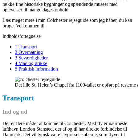
række fine historiske bygninger og spændende museer med
oplevelser til mange dages ophold.
Læs meget mere i min Colchester rejseguide som jeg håber, du kan
bruge. Velkommen til.
Indholdsfortegnelse
1 Transport
2 Overnatning
3 Seværdigheder
4 Mad og drikke
5 Praktisk information
Det lille St. Helen’s Chapel fra 1100-tallet er opført på restern
Transport
Ind og ud
Der er flere måder at komme til Colchester. Med fly er nærmeste
lufthavn London Stansted, der af og til har direkte forbindelse til
Danmark. Det vil typisk være lavprisselskaberne, som flyver til