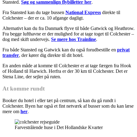
Stansted.
Søg og sammenlign flybilletter her
.
Fra Stansted kan du tage bussen
National Express
direkte til
Colchester – der er ca. 10 afgange dagligt.
Alternativt kan du fra Danmark flyve til både Gatwick og Heathrow.
Fra begge lufthavne er der mulighed for at tage toget til Colchester –
dog med skift undervejs.
Se mere hos Trainline
.
Fra både Stansted og Gatwick kan du også forudbestille en
privat
transfer
, der kører dig direkte til dit hotel.
En anden måde at komme til Colchester er at tage færgen fra Hook
of Holland til Harwich. Herfra er der 30 km til Colchester. Det er
Stena Line, der sejler på ruten.
At komme rundt
Booker du hotel i eller tæt på centrum, så kan du gå rundt i
Colchester. Byen har også et fint netværk af busser som du kan læse
mere om
her
.
Farvestrålende huse i Det Hollandske Kvarter