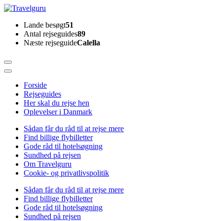
Skip
to
Travelguru
Lande besøgt
51
content
Antal rejseguides
89
(Press
Næste rejseguide
Calella
Enter)
Forside
Rejseguides
Her skal du rejse hen
Oplevelser i Danmark
Sådan får du råd til at rejse mere
Find billige flybilletter
Gode råd til hotelsøgning
Sundhed på rejsen
Om Travelguru
Cookie- og privatlivspolitik
Sådan får du råd til at rejse mere
Find billige flybilletter
Gode råd til hotelsøgning
Sundhed på rejsen