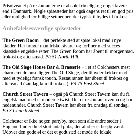
Prisniveauet på restauranterne er absolut rimeligt og noget lavere
end i Danmark. Nogle spisesteder har også dagens ret til en god pris
eller mulighed for billige setmenuer, der typisk tilbydes til frokost.
Anbefalelsesværdige spisesteder
The Green Room
– det perfekte sted at spise lokal mad i nye
klæder. Her bruger man friske råvarer og forfiner med succes
klassiske engelske retter. The Green Room har åbent til morgenmad,
frokost og aftensmad.
På 51 North Hill
.
The Old Siege House Bar & Brasserie
– i et af Colchesters mest
charmerende huse ligger The Old Siege, der tilbyder lækker mad
med et tydeligt fransk touch. Restauranten har åbent til frokost og
aftensmad (søndag kun til frokost).
På 75 East Street
.
Church Street Tavern
– også på Church Street Tavern kan du få
engelsk mad med et moderne twist. Der er restaurant ovenpå og bar
nedenunder. Church Street Tavern har åben fra onsdag til søndag.
På 3 Church Street
.
Colchester er ikke nogen partyby, men som alle andre steder i
England finder du et stort antal pubs, der altid er et besøg værd.
Udover den gode øl er det et godt sted at møde de lokale.