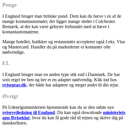
Penge
I England bruger man britiske pund. Dem kan du hæve i en af de
mange kontantautomater, der ligger mange steder i Colchester.
Bemærk, at der kan være gebyrer forbundet med at hæve i
kontantautomaterne.
Mange hoteller, butikker og restauranter accepterer også f.eks. Visa
og Mastercard. Handler du på markederne er kontanter ofte
nødvendige.
EL
I England bruger man en anden type stik end i Danmark. De har
som regel tre ben og her er en adapter nødvendig. Klik ind hos
rejsegear.dk
, der både har adaptere og meget andet til din rejse.
Øvrigt
På Udenrigsministeriets hjemmeside kan du se den sidste nye
rejsevejledning til England
. Du kan også downloade
ministeriets
app Rejseklar
, hvor du kan få gode råd til rejsen og skrive dig på
danskerlisten.