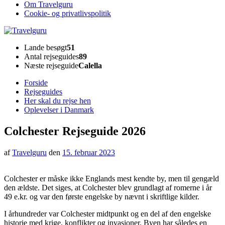
Om Travelguru
Cookie- og privatlivspolitik
Travelguru
Lande besøgt
51
Antal rejseguides
89
Næste rejseguide
Calella
Forside
Rejseguides
Her skal du rejse hen
Oplevelser i Danmark
Colchester Rejseguide 2026
af
Travelguru
den
15. februar 2023
Colchester er måske ikke Englands mest kendte by, men til gengæld
den ældste. Det siges, at Colchester blev grundlagt af romerne i år
49 e.kr. og var den første engelske by nævnt i skriftlige kilder.
I århundreder var Colchester midtpunkt og en del af den engelske
historie med krige, konflikter og invasioner. Byen har således en