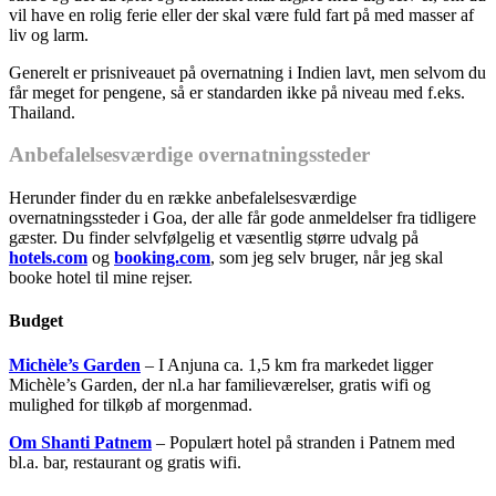
vil have en rolig ferie eller der skal være fuld fart på med masser af
liv og larm.
Generelt er prisniveauet på overnatning i Indien lavt, men selvom du
får meget for pengene, så er standarden ikke på niveau med f.eks.
Thailand.
Anbefalelsesværdige overnatningssteder
Herunder finder du en række anbefalelsesværdige
overnatningssteder i Goa, der alle får gode anmeldelser fra tidligere
gæster. Du finder selvfølgelig et væsentlig større udvalg på
hotels.com
og
booking.com
, som jeg selv bruger, når jeg skal
booke hotel til mine rejser.
Budget
Michèle’s Garden
– I Anjuna ca. 1,5 km fra markedet ligger
Michèle’s Garden, der nl.a har familieværelser, gratis wifi og
mulighed for tilkøb af morgenmad.
Om Shanti Patnem
– Populært hotel på stranden i Patnem med
bl.a. bar, restaurant og gratis wifi.