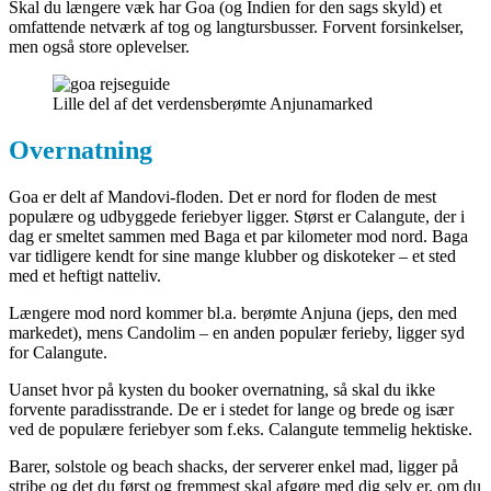
Skal du længere væk har Goa (og Indien for den sags skyld) et
omfattende netværk af tog og langtursbusser. Forvent forsinkelser,
men også store oplevelser.
Lille del af det verdensberømte Anjunamarked
Overnatning
Goa er delt af Mandovi-floden. Det er nord for floden de mest
populære og udbyggede feriebyer ligger. Størst er Calangute, der i
dag er smeltet sammen med Baga et par kilometer mod nord. Baga
var tidligere kendt for sine mange klubber og diskoteker – et sted
med et heftigt natteliv.
Længere mod nord kommer bl.a. berømte Anjuna (jeps, den med
markedet), mens Candolim – en anden populær ferieby, ligger syd
for Calangute.
Uanset hvor på kysten du booker overnatning, så skal du ikke
forvente paradisstrande. De er i stedet for lange og brede og især
ved de populære feriebyer som f.eks. Calangute temmelig hektiske.
Barer, solstole og beach shacks, der serverer enkel mad, ligger på
stribe og det du først og fremmest skal afgøre med dig selv er, om du