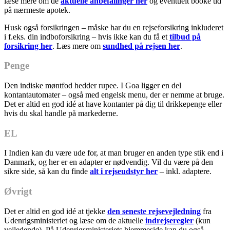
læse mere om de
aktuelle anbefalinger her
og eventuelt booke tid
på nærmeste apotek.
Husk også forsikringen – måske har du en rejseforsikring inkluderet
i f.eks. din indboforsikring – hvis ikke kan du få et
tilbud på
forsikring her
. Læs mere om
sundhed på rejsen her
.
Penge
Den indiske møntfod hedder rupee. I Goa ligger en del
kontantautomater – også med engelsk menu, der er nemme at bruge.
Det er altid en god idé at have kontanter på dig til drikkepenge eller
hvis du skal handle på markederne.
EL
I Indien kan du være ude for, at man bruger en anden type stik end i
Danmark, og her er en adapter er nødvendig. Vil du være på den
sikre side, så kan du finde
alt i rejseudstyr her
– inkl. adaptere.
Øvrigt
Det er altid en god idé at tjekke
den seneste rejsevejledning
fra
Udenrigsministeriet og læse om de aktuelle
indrejseregler
(kun
vejledende). På Udenrigsministeriets hjemmeside kan du også