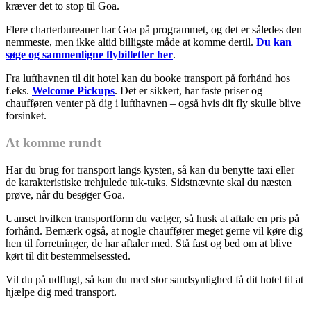
kræver det to stop til Goa.
Flere charterbureauer har Goa på programmet, og det er således den
nemmeste, men ikke altid billigste måde at komme dertil.
Du kan
søge og sammenligne flybilletter her
.
Fra lufthavnen til dit hotel kan du booke transport på forhånd hos
f.eks.
Welcome Pickups
. Det er sikkert, har faste priser og
chaufføren venter på dig i lufthavnen – også hvis dit fly skulle blive
forsinket.
At komme rundt
Har du brug for transport langs kysten, så kan du benytte taxi eller
de karakteristiske trehjulede tuk-tuks. Sidstnævnte skal du næsten
prøve, når du besøger Goa.
Uanset hvilken transportform du vælger, så husk at aftale en pris på
forhånd. Bemærk også, at nogle chauffører meget gerne vil køre dig
hen til forretninger, de har aftaler med. Stå fast og bed om at blive
kørt til dit bestemmelsessted.
Vil du på udflugt, så kan du med stor sandsynlighed få dit hotel til at
hjælpe dig med transport.