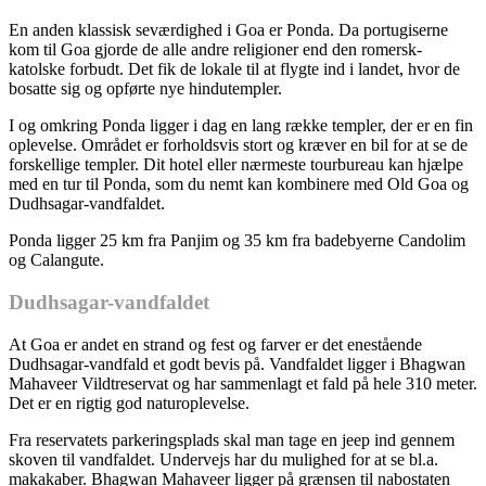
En anden klassisk seværdighed i Goa er Ponda. Da portugiserne
kom til Goa gjorde de alle andre religioner end den romersk-
katolske forbudt. Det fik de lokale til at flygte ind i landet, hvor de
bosatte sig og opførte nye hindutempler.
I og omkring Ponda ligger i dag en lang række templer, der er en fin
oplevelse. Området er forholdsvis stort og kræver en bil for at se de
forskellige templer. Dit hotel eller nærmeste tourbureau kan hjælpe
med en tur til Ponda, som du nemt kan kombinere med Old Goa og
Dudhsagar-vandfaldet.
Ponda ligger 25 km fra Panjim og 35 km fra badebyerne Candolim
og Calangute.
Dudhsagar-vandfaldet
At Goa er andet en strand og fest og farver er det enestående
Dudhsagar-vandfald et godt bevis på. Vandfaldet ligger i Bhagwan
Mahaveer Vildtreservat og har sammenlagt et fald på hele 310 meter.
Det er en rigtig god naturoplevelse.
Fra reservatets parkeringsplads skal man tage en jeep ind gennem
skoven til vandfaldet. Undervejs har du mulighed for at se bl.a.
makakaber. Bhagwan Mahaveer ligger på grænsen til nabostaten