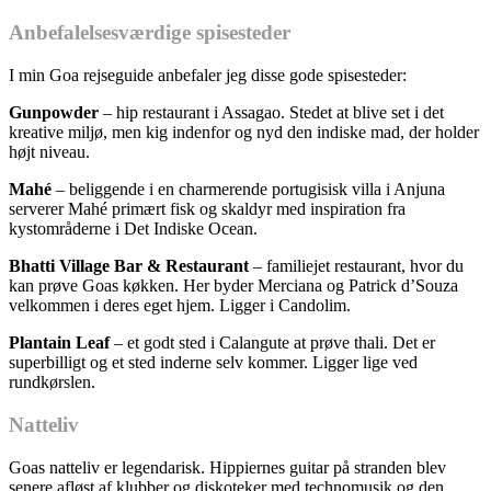
Anbefalelsesværdige spisesteder
I min Goa rejseguide anbefaler jeg disse gode spisesteder:
Gunpowder
– hip restaurant i Assagao. Stedet at blive set i det
kreative miljø, men kig indenfor og nyd den indiske mad, der holder
højt niveau.
Mahé
– beliggende i en charmerende portugisisk villa i Anjuna
serverer Mahé primært fisk og skaldyr med inspiration fra
kystområderne i Det Indiske Ocean.
Bhatti Village Bar & Restaurant
– familiejet restaurant, hvor du
kan prøve Goas køkken. Her byder Merciana og Patrick d’Souza
velkommen i deres eget hjem. Ligger i Candolim.
Plantain Leaf
– et godt sted i Calangute at prøve thali. Det er
superbilligt og et sted inderne selv kommer. Ligger lige ved
rundkørslen.
Natteliv
Goas natteliv er legendarisk. Hippiernes guitar på stranden blev
senere afløst af klubber og diskoteker med technomusik og den