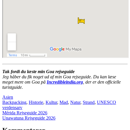
Tak fordi du læste min Goa rejseguide
Jeg håber du fik noget ud af min Goa rejseguide. Du kan læse
meget mere om Goa på
Incredibleindia.org
, der er den officielle
turistguide.
Asien
Backpacking
,
Historie
,
Kultur
,
Mad
,
Natur
,
Strand
,
UNESCO
verdensarv
Indlægsnavigation
Mérida Rejseguide 2026
Unawatuna Rejseguide 2026