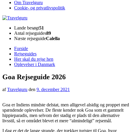
Om Travelguru
Cookie- og privatlivspolitik
Travelguru
Lande besøgt
51
Antal rejseguides
89
Næste rejseguide
Calella
Forside
Rejseguides
Her skal du rejse hen
Oplevelser i Danmark
Goa Rejseguide 2026
af
Travelguru
den
9. december 2021
Goa er Indiens mindste delstat, men alligevel alsidig og proppet med
spændende oplevelser. De fleste kender nok Goa som et gammelt
hippieparadis, men selvom der stadig er plads til den alternative
livsstil, så er området blevet et mere “almindeligt” rejsemål.
I dag er det de lange strande, der trækker turister til Goa, hvor