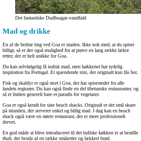
Det fantastiske Dudhsagar-vandfald
Mad og drikke
En af de bedste ting ved Goa er maden. Ikke nok med, at du spiser
billigt, så er der også mulighed for at prøve en lang række lækre
retter, der er helt unikke for Goa.
Du kan selvfølgelig få indisk mad, men køkkenet har tydelig
inspiration fra Portugal. Et spændende mix, der originalt kun fås her.
Fisk og skaldyr er også stort i Goa, der har spisesteder fra alle
landets regioner. Du kan også finde en del tibetanske restauranter, og
så er Indien generelt bare et paradis for vegetarer.
Goa er også kendt for sine beach shacks. Originalt er det små skure
på stranden, der serverer enkel og billig mad. I dag kan en beach
shack også være en større restaurant, der er mere professionelt
drevet.
En god måde at blive introduceret til det indiske køkken er at bestille
thali
, der består af en række småretter og lækkert brød.