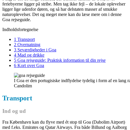
feriebyerne ligger på stribe. Men tag ikke fejl – de lokale oplevelser
ligger lige udenfor døren, og så har delstaten masser af smukke
naturoplevelser. Det og meget mere kan du læse mere om i denne
Goa rejseguide.
Indholdsfortegnelse
1 Transport
2 Overnatning
3 Seværdigheder i Goa
4 Mad og drikke
5 Goa rejseguide: Praktisk information til din rejse
6 Kort over Goa
I Goa er den portugisiske indflydelse tydelig i form af en lan
Candolim
Transport
Ind og ud
Fra København kan du flyve med ét stop til Goa (Dabolim Airport)
med f.eks. Emirates og Qatar Airways. Fra både Billund og Aalborg