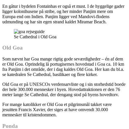
En gåtur i bydelen Fontainhas er også et must. I de hyggelige gader
ligger kolonihusene på stribe, og her minder Panjim mere om
Europa end om Indien. Panjim ligger ved Mandovi-flodens
udmunding og har sin egen strand kaldet Miramar Beach.
Se Cathedral i Old Goa
Old Goa
Som nævnt har Goa mange rigtig gode seværdigheder – én af dem
er Old Goa. Oprindelig lå portugisernes hovedstad i Goa ca. 10 km
fra Panjim i det område, der i dag kaldes Old Goa. Her kan du bl.a.
se katedralen Se Cathedral, basilikaer og flere kirker.
Old Goa er på UNESCOs verdensarvliste og i sin storhedstid boede
der hele 300.000 mennesker i byen. Hovedattraktionen er den 76
meter lange Se Cathedral, der dengang stod på byens hovedtorv.
For mange katolikker er Old Goa et pilgrimsmål takket være
jesuitten Francis Xavier, der siges at have omvendt 30.000
mennesker til kristendommen.
Ponda