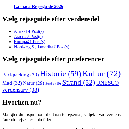
Larnaca Rejseguide 2026
Vælg rejseguide efter verdensdel
Afrika
14 Post(s)
Asien
27 Post(s)
Europa
41 Post(s)
Nord- og Sydamerika
7 Post(s)
Vælg rejseguide efter præferencer
Kultur
(72)
Historie
(59)
Backpacking
(30)
Strand
(52)
UNESCO
Mad
(32)
Natur
(29)
Storby
(19)
verdensarv
(38)
Hvorhen nu?
Mangler du inspiration til dit næste rejsemål, så tjek hvad verdens
førende rejsesites anbefaler.