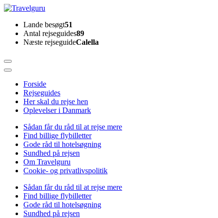
Skip
to
Travelguru
Lande besøgt
51
content
Antal rejseguides
89
(Press
Næste rejseguide
Calella
Enter)
Forside
Rejseguides
Her skal du rejse hen
Oplevelser i Danmark
Sådan får du råd til at rejse mere
Find billige flybilletter
Gode råd til hotelsøgning
Sundhed på rejsen
Om Travelguru
Cookie- og privatlivspolitik
Sådan får du råd til at rejse mere
Find billige flybilletter
Gode råd til hotelsøgning
Sundhed på rejsen