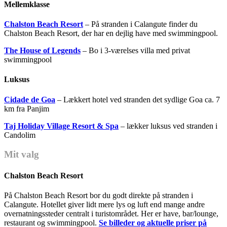
Mellemklasse
Chalston Beach Resort
– På stranden i Calangute finder du
Chalston Beach Resort, der har en dejlig have med swimmingpool.
The House of Legends
– Bo i 3-værelses villa med privat
swimmingpool
Luksus
Cidade de Goa
– Lækkert hotel ved stranden det sydlige Goa ca. 7
km fra Panjim
Taj Holiday Village Resort & Spa
– lækker luksus ved stranden i
Candolim
Mit valg
Chalston Beach Resort
På Chalston Beach Resort bor du godt direkte på stranden i
Calangute. Hotellet giver lidt mere lys og luft end mange andre
overnatningssteder centralt i turistområdet. Her er have, bar/lounge,
restaurant og swimmingpool.
Se billeder og aktuelle priser på