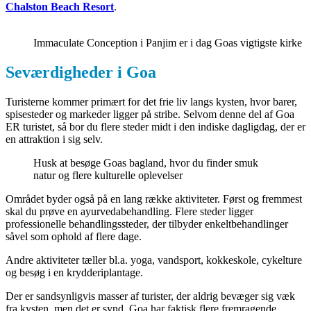
Chalston Beach Resort
.
Immaculate Conception i Panjim er i dag Goas vigtigste kirke
Seværdigheder i Goa
Turisterne kommer primært for det frie liv langs kysten, hvor barer,
spisesteder og markeder ligger på stribe. Selvom denne del af Goa
ER turistet, så bor du flere steder midt i den indiske dagligdag, der er
en attraktion i sig selv.
Husk at besøge Goas bagland, hvor du finder smuk
natur og flere kulturelle oplevelser
Området byder også på en lang række aktiviteter. Først og fremmest
skal du prøve en ayurvedabehandling. Flere steder ligger
professionelle behandlingssteder, der tilbyder enkeltbehandlinger
såvel som ophold af flere dage.
Andre aktiviteter tæller bl.a. yoga, vandsport, kokkeskole, cykelture
og besøg i en krydderiplantage.
Der er sandsynligvis masser af turister, der aldrig bevæger sig væk
fra kysten, men det er synd. Goa har faktisk flere fremragende