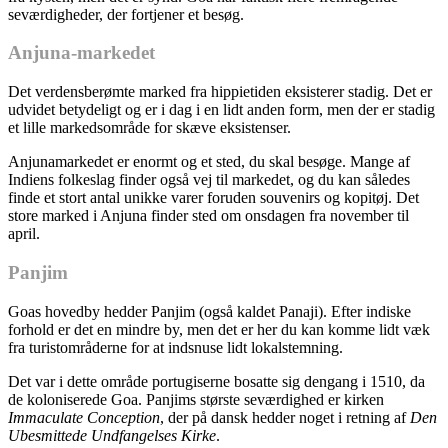
seværdigheder, der fortjener et besøg.
Anjuna-markedet
Det verdensberømte marked fra hippietiden eksisterer stadig. Det er
udvidet betydeligt og er i dag i en lidt anden form, men der er stadig
et lille markedsområde for skæve eksistenser.
Anjunamarkedet er enormt og et sted, du skal besøge. Mange af
Indiens folkeslag finder også vej til markedet, og du kan således
finde et stort antal unikke varer foruden souvenirs og kopitøj. Det
store marked i Anjuna finder sted om onsdagen fra november til
april.
Panjim
Goas hovedby hedder Panjim (også kaldet Panaji). Efter indiske
forhold er det en mindre by, men det er her du kan komme lidt væk
fra turistområderne for at indsnuse lidt lokalstemning.
Det var i dette område portugiserne bosatte sig dengang i 1510, da
de koloniserede Goa. Panjims største seværdighed er kirken
Immaculate Conception
, der på dansk hedder noget i retning af
Den
Ubesmittede Undfangelses Kirke
.