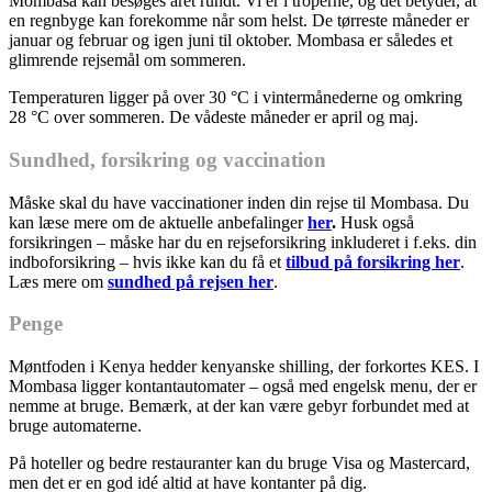
Mombasa kan besøges året rundt. Vi er i troperne, og det betyder, at
en regnbyge kan forekomme når som helst. De tørreste måneder er
januar og februar og igen juni til oktober. Mombasa er således et
glimrende rejsemål om sommeren.
Temperaturen ligger på over 30 °C i vintermånederne og omkring
28 °C over sommeren. De vådeste måneder er april og maj.
Sundhed, forsikring og vaccination
Måske skal du have vaccinationer inden din rejse til Mombasa. Du
kan læse mere om de aktuelle anbefalinger
her
.
Husk også
forsikringen – måske har du en rejseforsikring inkluderet i f.eks. din
indboforsikring – hvis ikke kan du få et
tilbud på forsikring her
.
Læs mere om
sundhed på rejsen her
.
Penge
Møntfoden i Kenya hedder kenyanske shilling, der forkortes KES. I
Mombasa ligger kontantautomater – også med engelsk menu, der er
nemme at bruge. Bemærk, at der kan være gebyr forbundet med at
bruge automaterne.
På hoteller og bedre restauranter kan du bruge Visa og Mastercard,
men det er en god idé altid at have kontanter på dig.