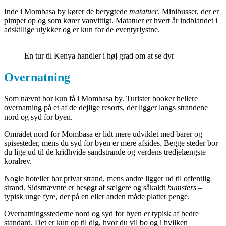
Inde i Mombasa by kører de berygtede
matatuer
. Minibusser, der er
pimpet op og som kører vanvittigt. Matatuer er hvert år indblandet i
adskillige ulykker og er kun for de eventyrlystne.
En tur til Kenya handler i høj grad om at se dyr
Overnatning
Som nævnt bor kun få i Mombasa by. Turister booker hellere
overnatning på et af de dejlige resorts, der ligger langs strandene
nord og syd for byen.
Området nord for Mombasa er lidt mere udviklet med barer og
spisesteder, mens du syd for byen er mere afsides. Begge steder bor
du lige ud til de kridhvide sandstrande og verdens tredjelængste
koralrev.
Nogle hoteller har privat strand, mens andre ligger ud til offentlig
strand. Sidstnævnte er besøgt af sælgere og såkaldt
bumsters
–
typisk unge fyre, der på en eller anden måde platter penge.
Overnatningsstederne nord og syd for byen er typisk af bedre
standard. Det er kun op til dig, hvor du vil bo og i hvilken