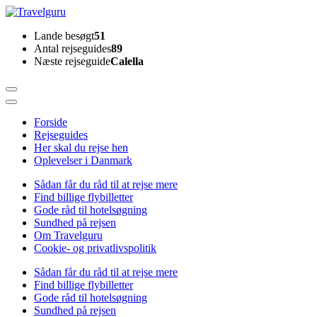
Skip
to
Travelguru
Lande besøgt
51
content
Antal rejseguides
89
(Press
Næste rejseguide
Calella
Enter)
Forside
Rejseguides
Her skal du rejse hen
Oplevelser i Danmark
Sådan får du råd til at rejse mere
Find billige flybilletter
Gode råd til hotelsøgning
Sundhed på rejsen
Om Travelguru
Cookie- og privatlivspolitik
Sådan får du råd til at rejse mere
Find billige flybilletter
Gode råd til hotelsøgning
Sundhed på rejsen