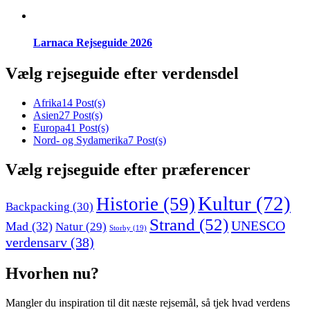
Larnaca Rejseguide 2026
Vælg rejseguide efter verdensdel
Afrika
14 Post(s)
Asien
27 Post(s)
Europa
41 Post(s)
Nord- og Sydamerika
7 Post(s)
Vælg rejseguide efter præferencer
Kultur
(72)
Historie
(59)
Backpacking
(30)
Strand
(52)
UNESCO
Mad
(32)
Natur
(29)
Storby
(19)
verdensarv
(38)
Hvorhen nu?
Mangler du inspiration til dit næste rejsemål, så tjek hvad verdens