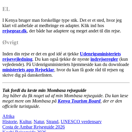
EL
I Kenya bruger man forskellige type stik. Det er et sted, hvor jeg
klart vil anbefale at medbringe en adapter. Klik ind hos
rejsegear.dk
, der både har adaptere og meget andet til din rejse.
Øvrigt
Inden din rejse er det en god idé at tjekke
Udenrigsministeriets
rejsevejledning
. Du kan også tjekke de nyeste
indrejseregler
(kun
vejledende). På Udenrigsministeriets hjemmeside kan du downloade
ministeriets app Rejseklar
, hvor du kan få gode råd til rejsen og
skrive dig på danskerlisten.
Tak fordi du læste min Mombasa rejseguide
Jeg håber du fik noget ud af min Mombasa rejseguide. Du kan læse
meget mere om Mombasa på
Kenya Tourism Board
, der er den
officielle turistguide.
Afrika
Historie
,
Kultur
,
Natur
,
Strand
,
UNESCO verdensarv
Indlægsnavigation
Costa de Ambar Rejseguide 2026