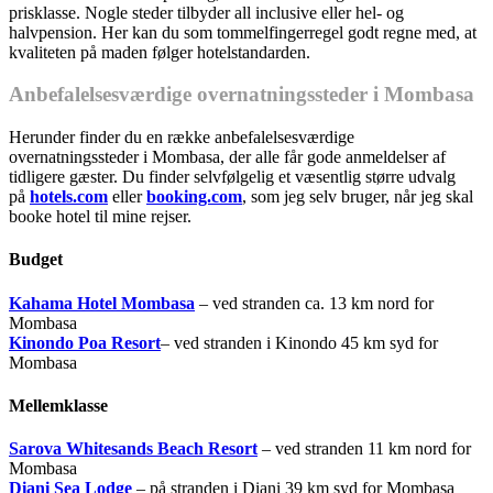
prisklasse. Nogle steder tilbyder all inclusive eller hel- og
halvpension. Her kan du som tommelfingerregel godt regne med, at
kvaliteten på maden følger hotelstandarden.
Anbefalelsesværdige overnatningssteder i Mombasa
Herunder finder du en række anbefalelsesværdige
overnatningssteder i Mombasa, der alle får gode anmeldelser af
tidligere gæster. Du finder selvfølgelig et væsentlig større udvalg
på
hotels.com
eller
booking.com
, som jeg selv bruger, når jeg skal
booke hotel til mine rejser.
Budget
Kahama Hotel Mombasa
– ved stranden ca. 13 km nord for
Mombasa
Kinondo Poa Resort
– ved stranden i Kinondo 45 km syd for
Mombasa
Mellemklasse
Sarova Whitesands Beach Resort
– ved stranden 11 km nord for
Mombasa
Diani Sea Lodge
– på stranden i Diani 39 km syd for Mombasa