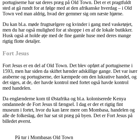
portugiserne har sat deres præg på Old Town. Det er et pragtfuldt
sted at gå rundt for at følge med at den afrikanske hverdag – i Old
Town ved man aldrig, hvad der gemmer sig om næste hjørne.
Du kan bl.a. møde frugtsælgere og kvinder i gang med vasketøjet,
men du har også mulighed for at shoppe i en af de lokale butikker.
Husk også at holde øje med de fine gamle huse med deres mange
rigtig flotte detaljer.
Fort Jesus
Fort Jesus er en del af Old Town. Det blev opført af portugiserne i
1593, men har siden da skiftet hænder adskillige gange. Det var især
araberne og portugiserne, der kæmpede om den lukrative handel, og
det siges, at de, der havde kontrol med fortet også havde kontrol
med handelen.
Da englænderne kom til Østafrika og bl.a. koloniserede Kenya
omdannede de Fort Jesus til fængsel. I dag er der et rigtig fint
museum i fortet, hvor du kan lære mere om Mombasa, handelen og
alle de folkeslag, der har sat sit præg på byen. Det er Fort Jesus på
billedet øverst.
På tur i Mombasas Old Town