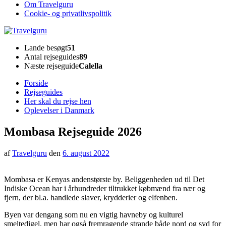
Om Travelguru
Cookie- og privatlivspolitik
Travelguru
Lande besøgt
51
Antal rejseguides
89
Næste rejseguide
Calella
Forside
Rejseguides
Her skal du rejse hen
Oplevelser i Danmark
Mombasa Rejseguide 2026
af
Travelguru
den
6. august 2022
Mombasa er Kenyas andenstørste by. Beliggenheden ud til Det
Indiske Ocean har i århundreder tiltrukket købmænd fra nær og
fjern, der bl.a. handlede slaver, krydderier og elfenben.
Byen var dengang som nu en vigtig havneby og kulturel
smeltedigel, men har også fremragende strande både nord og syd for