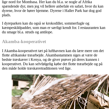
lige nord for Mombasa. Her kan du bl.a. se nogle af Afrika
spændende dyr, men jeg vil hellere anbefale en safari, hvor du kan
dyrene, hvor de hører hjemme. Dyrene i Haller Park har dog god
plads.
I dyreparken kan du også se krokodiller, sommerfugle og
kæmpeskildpadder, som man er særligt kendt for. I restauranten kan
du smage bl.a. struds og antilope.
Akamba-kooperativet
I Akamba-kooperativet tæt på lufthavnen kan du lære mere om det
flotte afrikanske træarbejde. Akambastammen siges at være de
bedste træskærer i Kenya, og de giver prøver på deres kunnen i
kooperativet. Du kan selvfølgelig købe det flotte træarbejde og på
den måde holde træskæretraditionen ved lige.