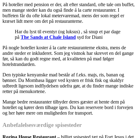
På hoteller med pension er der, alt efter standard, ofte tale om buffet,
men mange steder kan du også finde á la carte restauranter. I
buffeten får du ofte lokal metervaremad, mens der som regel er
kræset lidt mere om det på restauranterne.
Har du lyst til eventyr (og luksus) , så snup et par dage
på
The Sands at Chale Island
syd for Diani
På nogle hoteller koster á la carte restauranterne ekstra, mens de
andre steder er inkluderet. Som jeg vistnok har skrevet en del gange
før, så kan du godt regne med, at kvaliteten på mad følger
hotelstrandarden.
Den typiske kenyanske mad består af f.eks. majs, ris, banan og
bønner. Da Mombasa ligger ved kysten er frisk fisk og skaldyr
udbredt ligesom indflydelsen udefra gør, at du finder mange indiske
retter på menukortene.
Mange bedre restauranter tilbyder deres gæster at hente dem på
hotellet og kører dem tilbage igen. Du kan reservere bord i forvejen
og her høre mere om muligheden for transport.
Anbefalelsesværdige spisesteder
Rozina House Restaurant
– billigt spisested tæt på Fort Jesus i det