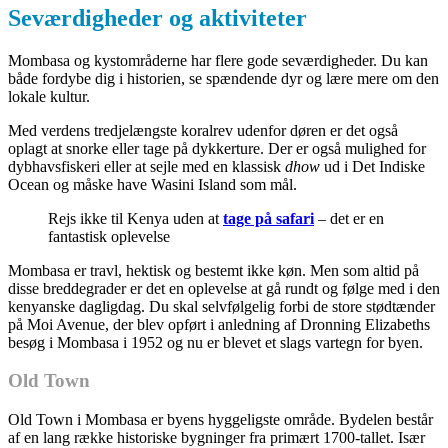
Seværdigheder og aktiviteter
Mombasa og kystområderne har flere gode seværdigheder. Du kan
både fordybe dig i historien, se spændende dyr og lære mere om den
lokale kultur.
Med verdens tredjelængste koralrev udenfor døren er det også
oplagt at snorke eller tage på dykkerture. Der er også mulighed for
dybhavsfiskeri eller at sejle med en klassisk
dhow
ud i Det Indiske
Ocean og måske have Wasini Island som mål.
Rejs ikke til Kenya uden at
tage på safari
– det er en
fantastisk oplevelse
Mombasa er travl, hektisk og bestemt ikke køn. Men som altid på
disse breddegrader er det en oplevelse at gå rundt og følge med i den
kenyanske dagligdag. Du skal selvfølgelig forbi de store stødtænder
på Moi Avenue, der blev opført i anledning af Dronning Elizabeths
besøg i Mombasa i 1952 og nu er blevet et slags vartegn for byen.
Old Town
Old Town i Mombasa er byens hyggeligste område. Bydelen består
af en lang række historiske bygninger fra primært 1700-tallet. Især