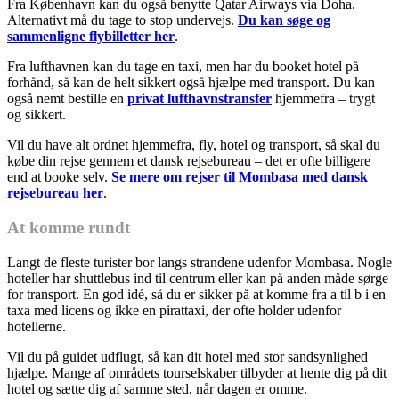
Fra København kan du også benytte Qatar Airways via Doha.
Alternativt må du tage to stop undervejs.
Du kan søge og
sammenligne flybilletter her
.
Fra lufthavnen kan du tage en taxi, men har du booket hotel på
forhånd, så kan de helt sikkert også hjælpe med transport. Du kan
også nemt bestille en
privat lufthavnstransfer
hjemmefra – trygt
og sikkert.
Vil du have alt ordnet hjemmefra, fly, hotel og transport, så skal du
købe din rejse gennem et dansk rejsebureau – det er ofte billigere
end at booke selv.
Se mere om rejser til Mombasa med dansk
rejsebureau her
.
At komme rundt
Langt de fleste turister bor langs strandene udenfor Mombasa. Nogle
hoteller har shuttlebus ind til centrum eller kan på anden måde sørge
for transport. En god idé, så du er sikker på at komme fra a til b i en
taxa med licens og ikke en pirattaxi, der ofte holder udenfor
hotellerne.
Vil du på guidet udflugt, så kan dit hotel med stor sandsynlighed
hjælpe. Mange af områdets tourselskaber tilbyder at hente dig på dit
hotel og sætte dig af samme sted, når dagen er omme.