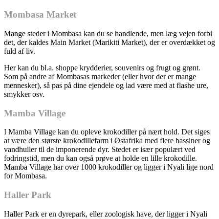
Mombasa Market
Mange steder i Mombasa kan du se handlende, men læg vejen forbi
det, der kaldes Main Market (Marikiti Market), der er overdækket og
fuld af liv.
Her kan du bl.a. shoppe krydderier, souvenirs og frugt og grønt.
Som på andre af Mombasas markeder (eller hvor der er mange
mennesker), så pas på dine ejendele og lad være med at flashe ure,
smykker osv.
Mamba Village
I Mamba Village kan du opleve krokodiller på nært hold. Det siges
at være den største krokodillefarm i Østafrika med flere bassiner og
vandhuller til de imponerende dyr. Stedet er især populært ved
fodringstid, men du kan også prøve at holde en lille krokodille.
Mamba Village har over 1000 krokodiller og ligger i Nyali lige nord
for Mombasa.
Haller Park
Haller Park er en dyrepark, eller zoologisk have, der ligger i Nyali