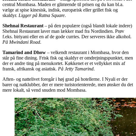
central Mombasa. Maden er glimrende til prisen og du kan bl.a.
vælge at spise kinesisk, indisk, europæisk eller grillet fisk og
skaldyr.
Ligger på Ratna Square
.
Shehnai Restaurant
– på den populære (også blandt lokale indere)
Shehnai Restaurant laver man lækker mad fra Nordindien. Prøv
f.eks. biriyani eller en af de gode curries. Der serveres ikke alkohol.
På Mwindani Road
.
Tamarind and Dhow
– velkendt restaurant i Mombasa, hvor den
står på fine dining. Frisk fisk og skaldyr er omdrejningspunktet, men
der er andre ting på menukortet. Køkkenet er et vellykket mix af
fransk, afrikansk og asiatisk.
På Jetty Tamarind
.
Aften- og nattelivet foregår i høj grad på hotellerne. I Nyali er der
barer og natklubber, der er mere turistorienterede, men ønsker du det
mere lokalt, så vend snuden mod Mombasa.