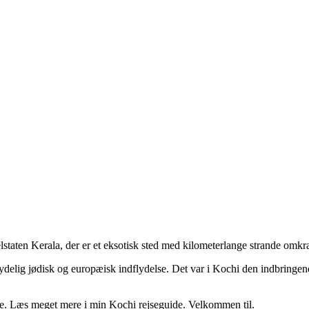
elstaten Kerala, der er et eksotisk sted med kilometerlange strande omkr
delig jødisk og europæisk indflydelse. Det var i Kochi den indbringend
ke. Læs meget mere i min Kochi rejseguide. Velkommen til.