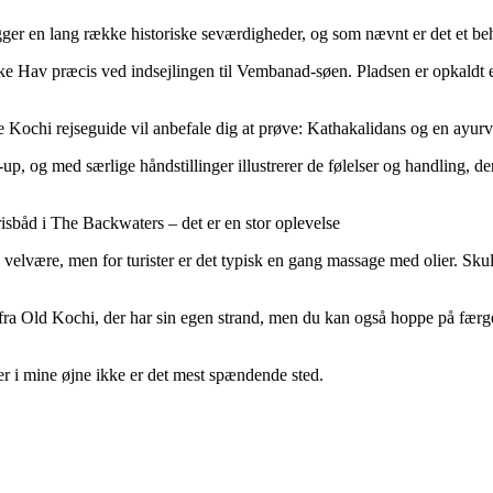
er en lang række historiske seværdigheder, og som nævnt er det et beha
 Hav præcis ved indsejlingen til Vembanad-søen. Pladsen er opkaldt eft
e Kochi rejseguide vil anbefale dig at prøve: Kathakalidans og en ayur
p, og med særlige håndstillinger illustrerer de følelser og handling, de
isbåd i The Backwaters – det er en stor oplevelse
lvære, men for turister er det typisk en gang massage med olier. Skulle 
 fra Old Kochi, der har sin egen strand, men du kan også hoppe på færgen
er i mine øjne ikke er det mest spændende sted.