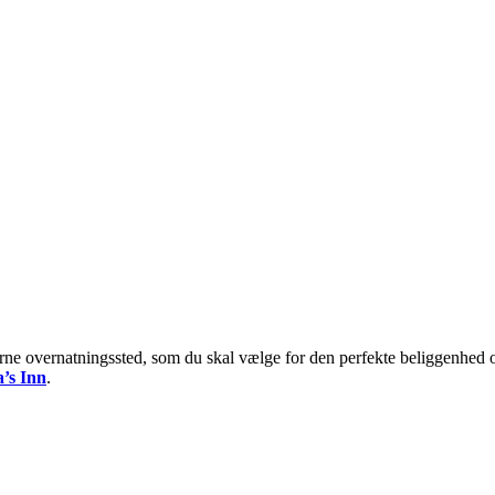
erne overnatningssted, som du skal vælge for den perfekte beliggenhed o
a’s Inn
.