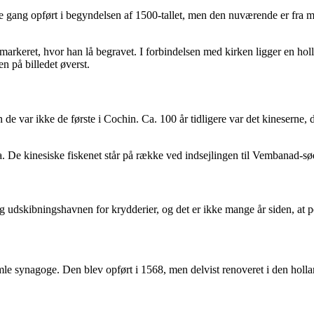
te gang opført i begyndelsen af 1500-tallet, men den nuværende er fra 
dig markeret, hvor han lå begravet. I forbindelsen med kirken ligger en
n på billedet øverst.
de var ikke de første i Cochin. Ca. 100 år tidligere var det kineserne
a. De kinesiske fiskenet står på række ved indsejlingen til Vembanad-s
ng udskibningshavnen for krydderier, og det er ikke mange år siden, at 
e synagoge. Den blev opført i 1568, men delvist renoveret i den hol