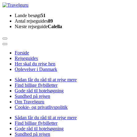
Skip
to
Travelguru
Lande besøgt
51
content
Antal rejseguides
89
(Press
Næste rejseguide
Calella
Enter)
Forside
Rejseguides
Her skal du rejse hen
Oplevelser i Danmark
Sådan får du råd til at rejse mere
Find billige flybilletter
Gode råd til hotelsøgning
Sundhed på rejsen
Om Travelguru
Cookie- og privatlivspolitik
Sådan får du råd til at rejse mere
Find billige flybilletter
Gode råd til hotelsøgning
Sundhed på rejsen