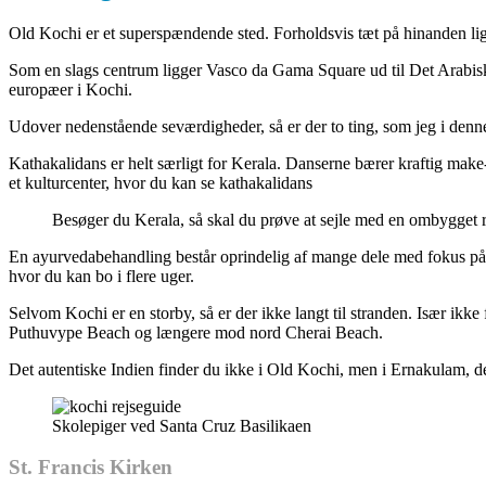
Old Kochi er et superspændende sted. Forholdsvis tæt på hinanden ligg
Som en slags centrum ligger Vasco da Gama Square ud til Det Arabiske
europæer i Kochi.
Udover nedenstående seværdigheder, så er der to ting, som jeg i denn
Kathakalidans er helt særligt for Kerala. Danserne bærer kraftig make-u
et kulturcenter, hvor du kan se kathakalidans
Besøger du Kerala, så skal du prøve at sejle med en ombygget r
En ayurvedabehandling består oprindelig af mange dele med fokus på ve
hvor du kan bo i flere uger.
Selvom Kochi er en storby, så er der ikke langt til stranden. Især ikke
Puthuvype Beach og længere mod nord Cherai Beach.
Det autentiske Indien finder du ikke i Old Kochi, men i Ernakulam, d
Skolepiger ved Santa Cruz Basilikaen
St. Francis Kirken