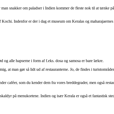
 man snakker om paladser i Indien kommer de fleste nok til at tænke på
n af Kochi. Indenfor er der i dag et museum om Keralas og maharajaerne
ød og alle hapserne i form af f.eks. dosa og samosa er bare lækre.
 mig, at man gør så lidt ud af restauranterne. Jo, de findes i turistområd
nder caféer, som du kender dem fra vores breddegrader, men også restauran
 skaldyr på menukortene. Indien og især Kerala er også et fantastisk ste