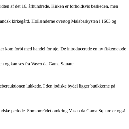
midten af det 16. århundrede. Kirken er forholdsvis beskeden, men
 hollandsk kirkegård. Hollænderne overtog Malabarkysten i 1663 og
, der kom forbi med handel for øje. De introducerede en ny fiskemetode
øen og kan ses fra Vasco da Gama Square.
peberauktionen lukkede. I den jødiske bydel ligger butikkerne på
landske periode. Som området omkring Vasco da Gama Square er også