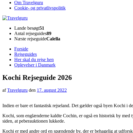
Om Travelguru
Cookie- og privatlivspolitik
Travelguru
Lande besøgt
51
Antal rejseguides
89
Næste rejseguide
Calella
Forside
Rejseguides
Her skal du rejse hen
Oplevelser i Danmark
Kochi Rejseguide 2026
af
Travelguru
den
17. august 2022
Indien er bare et fantastisk rejseland. Det gælder også byen Kochi i d
Kochi, som englænderne kaldte Cochin, er også en historisk by med ty
siden, at peberauktionen lukkede.
Kochi er med andre ord en spændende by, der er behagelig at udfors