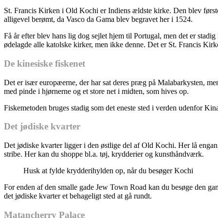
St. Francis Kirken i Old Kochi er Indiens ældste kirke. Den blev førs
alligevel berømt, da Vasco da Gama blev begravet her i 1524.
Få år efter blev hans lig dog sejlet hjem til Portugal, men det er sta
ødelagde alle katolske kirker, men ikke denne. Det er St. Francis Kirke
De kinesiske fiskenet
Det er især europæerne, der har sat deres præg på Malabarkysten, men 
med pinde i hjørnerne og et store net i midten, som hives op.
Fiskemetoden bruges stadig som det eneste sted i verden udenfor Kin
Det jødiske kvarter
Det jødiske kvarter ligger i den østlige del af Old Kochi. Her lå enga
stribe. Her kan du shoppe bl.a. tøj, krydderier og kunsthåndværk.
Husk at fylde krydderihylden op, når du besøger Kochi
For enden af den smalle gade Jew Town Road kan du besøge den gaml
det jødiske kvarter et behageligt sted at gå rundt.
Matancherry Palace