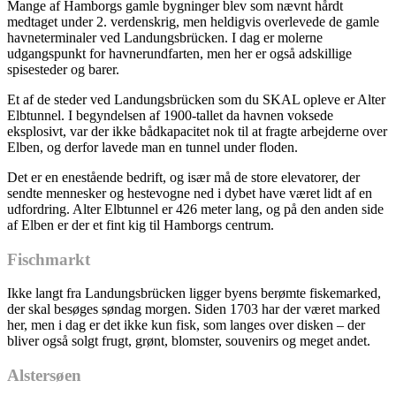
Mange af Hamborgs gamle bygninger blev som nævnt hårdt
medtaget under 2. verdenskrig, men heldigvis overlevede de gamle
havneterminaler ved Landungsbrücken. I dag er molerne
udgangspunkt for havnerundfarten, men her er også adskillige
spisesteder og barer.
Et af de steder ved Landungsbrücken som du SKAL opleve er Alter
Elbtunnel. I begyndelsen af 1900-tallet da havnen voksede
eksplosivt, var der ikke bådkapacitet nok til at fragte arbejderne over
Elben, og derfor lavede man en tunnel under floden.
Det er en enestående bedrift, og især må de store elevatorer, der
sendte mennesker og hestevogne ned i dybet have været lidt af en
udfordring. Alter Elbtunnel er 426 meter lang, og på den anden side
af Elben er der et fint kig til Hamborgs centrum.
Fischmarkt
Ikke langt fra Landungsbrücken ligger byens berømte fiskemarked,
der skal besøges søndag morgen. Siden 1703 har der været marked
her, men i dag er det ikke kun fisk, som langes over disken – der
bliver også solgt frugt, grønt, blomster, souvenirs og meget andet.
Alstersøen