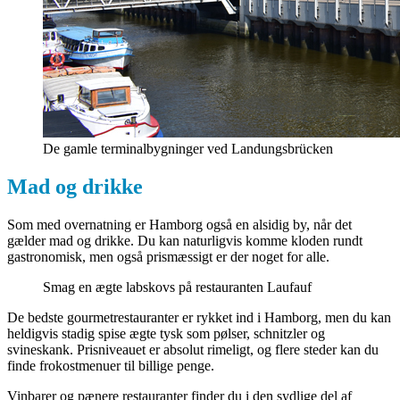
De gamle terminalbygninger ved Landungsbrücken
Mad og drikke
Som med overnatning er Hamborg også en alsidig by, når det
gælder mad og drikke. Du kan naturligvis komme kloden rundt
gastronomisk, men også prismæssigt er der noget for alle.
Smag en ægte labskovs på restauranten Laufauf
De bedste gourmetrestauranter er rykket ind i Hamborg, men du kan
heldigvis stadig spise ægte tysk som pølser, schnitzler og
svineskank. Prisniveauet er absolut rimeligt, og flere steder kan du
finde frokostmenuer til billige penge.
Vinbarer og pænere restauranter finder du i den sydlige del af