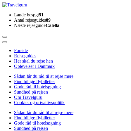
Skip
to
Travelguru
Lande besøgt
51
content
Antal rejseguides
89
(Press
Næste rejseguide
Calella
Enter)
Forside
Rejseguides
Her skal du rejse hen
Oplevelser i Danmark
Sådan får du råd til at rejse mere
Find billige flybilletter
Gode råd til hotelsøgning
Sundhed på rejsen
Om Travelguru
Cookie- og privatlivspolitik
Sådan får du råd til at rejse mere
Find billige flybilletter
Gode råd til hotelsøgning
Sundhed på rejsen