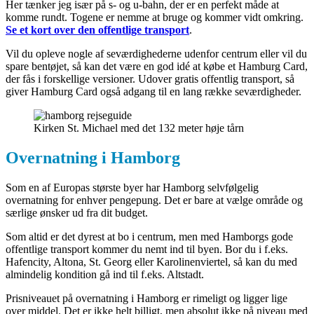
Her tænker jeg især på s- og u-bahn, der er en perfekt måde at
komme rundt. Togene er nemme at bruge og kommer vidt omkring.
Se et kort over den offentlige transport
.
Vil du opleve nogle af seværdighederne udenfor centrum eller vil du
spare bentøjet, så kan det være en god idé at købe et Hamburg Card,
der fås i forskellige versioner. Udover gratis offentlig transport, så
giver Hamburg Card også adgang til en lang række seværdigheder.
Kirken St. Michael med det 132 meter høje tårn
Overnatning i Hamborg
Som en af Europas største byer har Hamborg selvfølgelig
overnatning for enhver pengepung. Det er bare at vælge område og
særlige ønsker ud fra dit budget.
Som altid er det dyrest at bo i centrum, men med Hamborgs gode
offentlige transport kommer du nemt ind til byen. Bor du i f.eks.
Hafencity, Altona, St. Georg eller Karolinenviertel, så kan du med
almindelig kondition gå ind til f.eks. Altstadt.
Prisniveauet på overnatning i Hamborg er rimeligt og ligger lige
over middel. Det er ikke helt billigt, men absolut ikke på niveau med