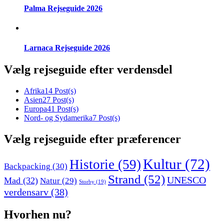
Palma Rejseguide 2026
Larnaca Rejseguide 2026
Vælg rejseguide efter verdensdel
Afrika
14 Post(s)
Asien
27 Post(s)
Europa
41 Post(s)
Nord- og Sydamerika
7 Post(s)
Vælg rejseguide efter præferencer
Kultur
(72)
Historie
(59)
Backpacking
(30)
Strand
(52)
UNESCO
Mad
(32)
Natur
(29)
Storby
(19)
verdensarv
(38)
Hvorhen nu?