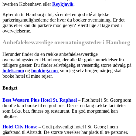
hverken København eller
Reykjavik
.
Kører du til Hamborg i bil, så er det en god idé at tjekke
parkeringsmulighederne der hvor du booker overnatning. Er det
gratis eller kan du parkere mod gebyr? Værd lige at tage med i
overvejelserne.
Anbefalelsesværdige overnatningssteder i Hamborg
Herunder finder du en række anbefalelsesværdige
overnatningssteder i Hamborg, der alle får gode anmeldelser fra
tidligere gæster. Du finder selvfølgelig et væsentlig større udvalg på
hotels.com
og
booking.com
, som jeg selv bruger, når jeg skal
booke hotel til mine rejser.
Budget
Best Western Plus Hotel St. Raphael
– Flot hotel i St. Georg som
du ofte kan booke til en god pris. Der er en lang række faciliteter
som f.eks. bar, fitness og restaurant. En god morgenmad kan
tilkøbes.
Hotel City House
– Godt prisvenligt hotel i St. Georg i nem
gåafstand til Altstadt. De største værelser har plads til tre personer.