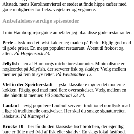
Altstadt, mens Karolinenviertel er stedet at finde hippe caféer med
gode muligheder for f.eks. vegetarer og veganere.
Anbefalelsesværdige spisesteder
I min Hamborg rejseguide anbefaler jeg bl.a. disse gode restauranter:
Perle
– tysk med et twist kalder jeg maden på Perle. Rigtig god mad
til gode priser. En meget populær restaurant. Åbent til frokost og
aften.
På Hopfensack 23
.
Jellyfish
– en af Hamborgs michelinrestauranter. Minimalisme er
nøgleordet på Jellyfish, der serverer fisk og skaldyr. Vælg mellem
menuer på fem til syv retter.
På Weidenallee 12
.
Vlet in der Speicherstadt
– tyske klassikere møder det moderne
køkken. Rigtig god mad med flere overraskelser. Vælg mellem en
lille håndfuld menuer.
På Sandtorkai 23-24
.
Laufauf
– evig populære Laufauf serverer traditionel nordtysk mad
i lige så traditionelle omgivelser. Her skal du smage signaturretten
labskaus.
På Kattrepel 2
Brücke 10
– her får du den klassiske fischbrötchen, der egentlig
bare er flüte med fyld af fisk eller skaldyr. En slags lokal fastfood.