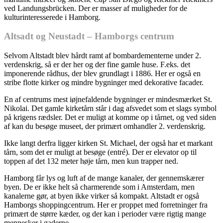
ved Landungsbrücken. Der er masser af muligheder for de
kulturinteresserede i Hamborg.
Altsadt og Neustadt – Hamborgs centrum
Selvom Altstadt blev hårdt ramt af bombardementerne under 2.
verdenskrig, så er der her og der fine gamle huse. F.eks. det
imponerende rådhus, der blev grundlagt i 1886. Her er også en
stribe flotte kirker og mindre bygninger med dekorative facader.
En af centrums mest iøjnefaldende bygninger er mindesmærket St.
Nikolai. Det gamle kirketårn står i dag afsvedet som et slags symbol
på krigens rædsler. Det er muligt at komme op i tårnet, og ved siden
af kan du besøge museet, der primært omhandler 2. verdenskrig.
Ikke langt derfra ligger kirken St. Michael, der også har et markant
tårn, som det er muligt at besøge (entré). Der er elevator op til
toppen af det 132 meter høje tårn, men kun trapper ned.
Hamborg får lys og luft af de mange kanaler, der gennemskærer
byen. De er ikke helt så charmerende som i Amsterdam, men
kanalerne gør, at byen ikke virker så kompakt. Altstadt er også
Hamborgs shoppingcentrum. Her er proppet med forretninger fra
primært de større kæder, og der kan i perioder være rigtig mange
mennesker i gaderne.