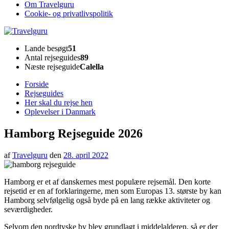
Om Travelguru
Cookie- og privatlivspolitik
Travelguru
Lande besøgt
51
Antal rejseguides
89
Næste rejseguide
Calella
Forside
Rejseguides
Her skal du rejse hen
Oplevelser i Danmark
Hamborg Rejseguide 2026
af
Travelguru
den
28. april 2022
Hamborg er et af danskernes mest populære rejsemål. Den korte
rejsetid er en af forklaringerne, men som Europas 13. største by kan
Hamborg selvfølgelig også byde på en lang række aktiviteter og
seværdigheder.
Selvom den nordtyske by blev grundlagt i middelalderen, så er der