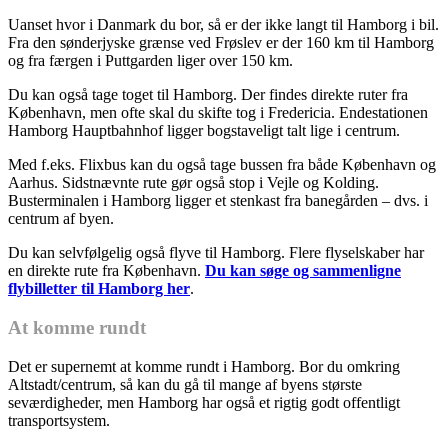
Uanset hvor i Danmark du bor, så er der ikke langt til Hamborg i bil.
Fra den sønderjyske grænse ved Frøslev er der 160 km til Hamborg
og fra færgen i Puttgarden liger over 150 km.
Du kan også tage toget til Hamborg. Der findes direkte ruter fra
København, men ofte skal du skifte tog i Fredericia. Endestationen
Hamborg Hauptbahnhof ligger bogstaveligt talt lige i centrum.
Med f.eks. Flixbus kan du også tage bussen fra både København og
Aarhus. Sidstnævnte rute gør også stop i Vejle og Kolding.
Busterminalen i Hamborg ligger et stenkast fra banegården – dvs. i
centrum af byen.
Du kan selvfølgelig også flyve til Hamborg. Flere flyselskaber har
en direkte rute fra København.
Du kan søge og sammenligne
flybilletter til Hamborg her
.
At komme rundt
Det er supernemt at komme rundt i Hamborg. Bor du omkring
Altstadt/centrum, så kan du gå til mange af byens største
seværdigheder, men Hamborg har også et rigtig godt offentligt
transportsystem.