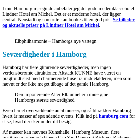
I min Hamborg rejseguide anbefaler jeg det gode mellemklassehotel
Lindner Hotel am Michel. Det er et moderne hotel, der ligger
centralt Neustadt og som ofte kan bookes til en god pris.
Se billeder
og aktuelle priser på Lindner Hotel am Michel
.
Elbphilharmonie – Hamborgs nye vartegn
Seværdigheder i Hamborg
Hamborg har flere glimrende seværdigheder, men ingen
verdensberømte attraktioner. Altstadt KUNNE have været en
pragtfuldt sted med charmerende huse fra middelalderen, men som
nævnt er der ikke meget tilbage af det gamle Hamborg.
Den imponerende Alter Elbtunnel er i mine øjne
Hamborgs største seværdighed
Byen har et overvældende antal museer, og så tiltrækker Hamborg
hvert år masser af spændende events. Klik ind på
hamburg.com
for
st se, hvad der sker under dit besøg.
Af museer kan nævnes Kunsthalle, Hamburg Museum, flere
maritime museer og skibene Cap San Diego og Rickmer Rickmers