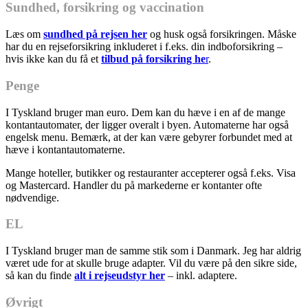
Sundhed, forsikring og vaccination
Læs om
sundhed på rejsen her
og husk også forsikringen. Måske
har du en rejseforsikring inkluderet i f.eks. din indboforsikring –
hvis ikke kan du få et
tilbud på forsikring he
r
.
Penge
I Tyskland bruger man euro. Dem kan du hæve i en af de mange
kontantautomater, der ligger overalt i byen. Automaterne har også
engelsk menu. Bemærk, at der kan være gebyrer forbundet med at
hæve i kontantautomaterne.
Mange hoteller, butikker og restauranter accepterer også f.eks. Visa
og Mastercard. Handler du på markederne er kontanter ofte
nødvendige.
EL
I Tyskland bruger man de samme stik som i Danmark. Jeg har aldrig
været ude for at skulle bruge adapter. Vil du være på den sikre side,
så kan du finde
alt i rejseudstyr her
– inkl. adaptere.
Øvrigt