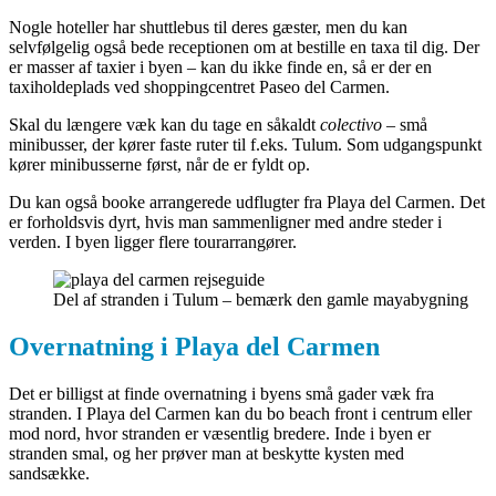
Nogle hoteller har shuttlebus til deres gæster, men du kan
selvfølgelig også bede receptionen om at bestille en taxa til dig. Der
er masser af taxier i byen – kan du ikke finde en, så er der en
taxiholdeplads ved shoppingcentret Paseo del Carmen.
Skal du længere væk kan du tage en såkaldt
colectivo
– små
minibusser, der kører faste ruter til f.eks. Tulum. Som udgangspunkt
kører minibusserne først, når de er fyldt op.
Du kan også booke arrangerede udflugter fra Playa del Carmen. Det
er forholdsvis dyrt, hvis man sammenligner med andre steder i
verden. I byen ligger flere tourarrangører.
Del af stranden i Tulum – bemærk den gamle mayabygning
Overnatning i Playa del Carmen
Det er billigst at finde overnatning i byens små gader væk fra
stranden. I Playa del Carmen kan du bo beach front i centrum eller
mod nord, hvor stranden er væsentlig bredere. Inde i byen er
stranden smal, og her prøver man at beskytte kysten med
sandsække.