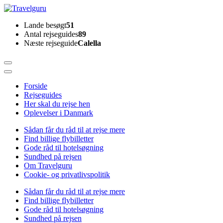
Skip
to
Travelguru
Lande besøgt
51
content
Antal rejseguides
89
(Press
Næste rejseguide
Calella
Enter)
Forside
Rejseguides
Her skal du rejse hen
Oplevelser i Danmark
Sådan får du råd til at rejse mere
Find billige flybilletter
Gode råd til hotelsøgning
Sundhed på rejsen
Om Travelguru
Cookie- og privatlivspolitik
Sådan får du råd til at rejse mere
Find billige flybilletter
Gode råd til hotelsøgning
Sundhed på rejsen