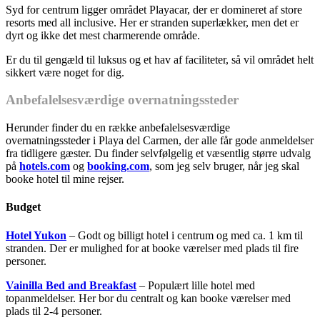
Syd for centrum ligger området Playacar, der er domineret af store
resorts med all inclusive. Her er stranden superlækker, men det er
dyrt og ikke det mest charmerende område.
Er du til gengæld til luksus og et hav af faciliteter, så vil området helt
sikkert være noget for dig.
Anbefalelsesværdige overnatningssteder
Herunder finder du en række anbefalelsesværdige
overnatningssteder i Playa del Carmen, der alle får gode anmeldelser
fra tidligere gæster. Du finder selvfølgelig et væsentlig større udvalg
på
hotels.com
og
booking.com
, som jeg selv bruger, når jeg skal
booke hotel til mine rejser.
Budget
Hotel Yukon
– Godt og billigt hotel i centrum og med ca. 1 km til
stranden. Der er mulighed for at booke værelser med plads til fire
personer.
Vainilla Bed and Breakfast
– Populært lille hotel med
topanmeldelser. Her bor du centralt og kan booke værelser med
plads til 2-4 personer.