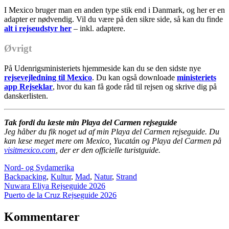
I Mexico bruger man en anden type stik end i Danmark, og her er en
adapter er nødvendig. Vil du være på den sikre side, så kan du finde
alt i rejseudstyr her
– inkl. adaptere.
Øvrigt
På Udenrigsministeriets hjemmeside kan du se den sidste nye
rejsevejledning til Mexico
. Du kan også downloade
ministeriets
app Rejseklar
, hvor du kan få gode råd til rejsen og skrive dig på
danskerlisten.
Tak fordi du læste min Playa del Carmen rejseguide
Jeg håber du fik noget ud af min Playa del Carmen rejseguide. Du
kan læse meget mere om Mexico, Yucatán og Playa del Carmen på
visitmexico.com
, der er den officielle turistguide.
Nord- og Sydamerika
Backpacking
,
Kultur
,
Mad
,
Natur
,
Strand
Indlægsnavigation
Nuwara Eliya Rejseguide 2026
Puerto de la Cruz Rejseguide 2026
Kommentarer