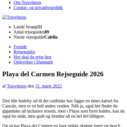
Om Travelguru
Cookie- og privatlivspolitik
Travelguru
Lande besøgt
51
Antal rejseguides
89
Næste rejseguide
Calella
Forside
Rejseguides
Her skal du rejse hen
Oplevelser i Danmark
Playa del Carmen Rejseguide 2026
af
Travelguru
den
31. marts 2022
Den lille badeby ud til det caribiske hav ligger en times kørsel fra
Cancún, men er en helt anden verden. Nåh ja, også her finder du
gigantiske all inclusive resorts, men i
Playa
som byen kaldes, kan du
også bo småt, men godt og fremfor alt en hel del billigere.
Og så har Playa del Carmen en lang række skønne barer og beach