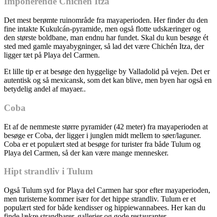
Imponerende Chichén Itza
Det mest berømte ruinområde fra mayaperioden. Her finder du den
fine intakte Kukulcán-pyramide, men også flotte udskæringer og
den største boldbane, man endnu har fundet. Skal du kun besøge ét
sted med gamle mayabygninger, så lad det være Chichén Itza, der
ligger tæt på Playa del Carmen.
Et lille tip er at besøge den hyggelige by Valladolid på vejen. Det er
autentisk og så mexicansk, som det kan blive, men byen har også en
betydelig andel af mayaer..
Coba
Et af de nemmeste større pyramider (42 meter) fra mayaperioden at
besøge er Coba, der ligger i junglen midt mellem to søer/laguner.
Coba er et populært sted at besøge for turister fra både Tulum og
Playa del Carmen, så der kan være mange mennesker.
Hipt strandliv i Tulum
Også Tulum syd for Playa del Carmen har spor efter mayaperioden,
men turisterne kommer især for det hippe strandliv. Tulum er et
populært sted for både kendisser og hippiewannabees. Her kan du
finde lækre strandbarer, gallerier og gode restauranter.