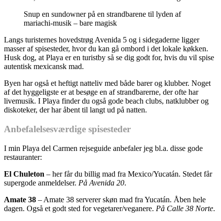
Snup en sundowner på en strandbarene til lyden af
mariachi-musik – bare magisk
Langs turisternes hovedstrøg Avenida 5 og i sidegaderne ligger
masser af spisesteder, hvor du kan gå ombord i det lokale køkken.
Husk dog, at Playa er en turistby så se dig godt for, hvis du vil spise
autentisk mexicansk mad.
Byen har også et heftigt natteliv med både barer og klubber. Noget
af det hyggeligste er at besøge en af strandbarerne, der ofte har
livemusik. I Playa finder du også gode beach clubs, natklubber og
diskoteker, der har åbent til langt ud på natten.
Anbefalelsesværdige spisesteder
I min Playa del Carmen rejseguide anbefaler jeg bl.a. disse gode
restauranter:
El Chuleton
– her får du billig mad fra Mexico/Yucatán. Stedet får
supergode anmeldelser.
På Avenida 20
.
Amate 38
– Amate 38 serverer skøn mad fra Yucatán. Åben hele
dagen. Også et godt sted for vegetarer/veganere.
På Calle 38 Norte
.