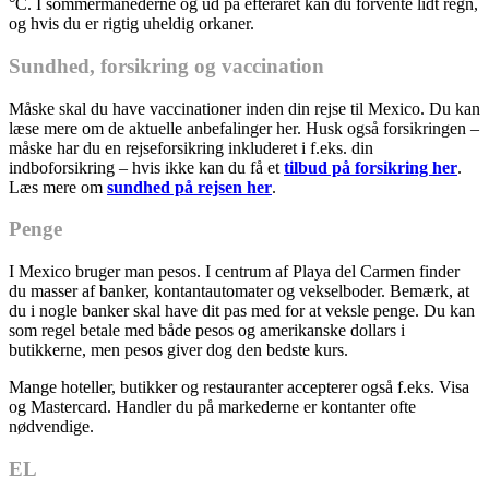
°C. I sommermånederne og ud på efteråret kan du forvente lidt regn,
og hvis du er rigtig uheldig orkaner.
Sundhed, forsikring og vaccination
Måske skal du have vaccinationer inden din rejse til Mexico. Du kan
læse mere om de aktuelle anbefalinger her. Husk også forsikringen –
måske har du en rejseforsikring inkluderet i f.eks. din
indboforsikring – hvis ikke kan du få et
tilbud på forsikring her
.
Læs mere om
sundhed på rejsen her
.
Penge
I Mexico bruger man pesos. I centrum af Playa del Carmen finder
du masser af banker, kontantautomater og vekselboder. Bemærk, at
du i nogle banker skal have dit pas med for at veksle penge. Du kan
som regel betale med både pesos og amerikanske dollars i
butikkerne, men pesos giver dog den bedste kurs.
Mange hoteller, butikker og restauranter accepterer også f.eks. Visa
og Mastercard. Handler du på markederne er kontanter ofte
nødvendige.
EL