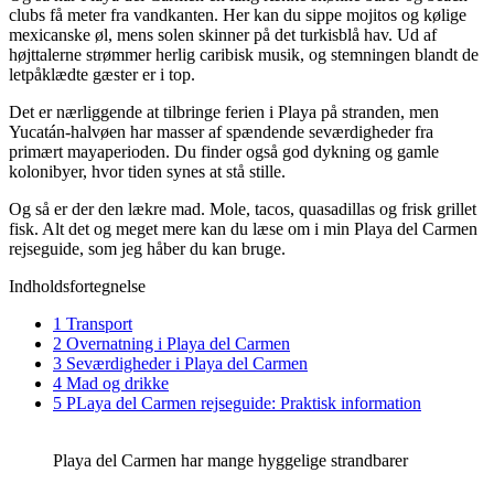
clubs få meter fra vandkanten. Her kan du sippe mojitos og kølige
mexicanske øl, mens solen skinner på det turkisblå hav. Ud af
højttalerne strømmer herlig caribisk musik, og stemningen blandt de
letpåklædte gæster er i top.
Det er nærliggende at tilbringe ferien i Playa på stranden, men
Yucatán-halvøen har masser af spændende seværdigheder fra
primært mayaperioden. Du finder også god dykning og gamle
kolonibyer, hvor tiden synes at stå stille.
Og så er der den lækre mad. Mole, tacos, quasadillas og frisk grillet
fisk. Alt det og meget mere kan du læse om i min Playa del Carmen
rejseguide, som jeg håber du kan bruge.
Indholdsfortegnelse
1 Transport
2 Overnatning i Playa del Carmen
3 Seværdigheder i Playa del Carmen
4 Mad og drikke
5 PLaya del Carmen rejseguide: Praktisk information
Playa del Carmen har mange hyggelige strandbarer