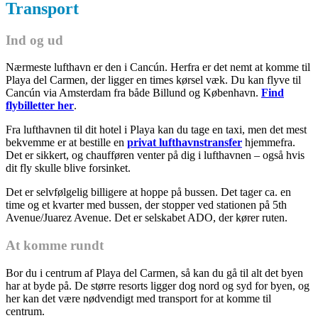
Transport
Ind og ud
Nærmeste lufthavn er den i Cancún. Herfra er det nemt at komme til
Playa del Carmen, der ligger en times kørsel væk. Du kan flyve til
Cancún via Amsterdam fra både Billund og København.
Find
flybilletter her
.
Fra lufthavnen til dit hotel i Playa kan du tage en taxi, men det mest
bekvemme er at bestille en
privat lufthavnstransfer
hjemmefra.
Det er sikkert, og chaufføren venter på dig i lufthavnen – også hvis
dit fly skulle blive forsinket.
Det er selvfølgelig billigere at hoppe på bussen. Det tager ca. en
time og et kvarter med bussen, der stopper ved stationen på 5th
Avenue/Juarez Avenue. Det er selskabet ADO, der kører ruten.
At komme rundt
Bor du i centrum af Playa del Carmen, så kan du gå til alt det byen
har at byde på. De større resorts ligger dog nord og syd for byen, og
her kan det være nødvendigt med transport for at komme til
centrum.