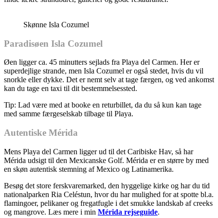
Skønne Isla Cozumel
Paradisøen Isla Cozumel
Øen ligger ca. 45 minutters sejlads fra Playa del Carmen. Her er
superdejlige strande, men Isla Cozumel er også stedet, hvis du vil
snorkle eller dykke. Det er nemt selv at tage færgen, og ved ankomst
kan du tage en taxi til dit bestemmelsessted.
Tip: Lad være med at booke en returbillet, da du så kun kan tage
med samme færgeselskab tilbage til Playa.
Autentiske Mérida
Mens Playa del Carmen ligger ud til det Caribiske Hav, så har
Mérida udsigt til den Mexicanske Golf. Mérida er en større by med
en skøn autentisk stemning af Mexico og Latinamerika.
Besøg det store ferskvaremarked, den hyggelige kirke og har du tid
nationalparken Ria Celéstun, hvor du har mulighed for at spotte bl.a.
flamingoer, pelikaner og fregatfugle i det smukke landskab af creeks
og mangrove. Læs mere i min
Mérida rejseguide
.