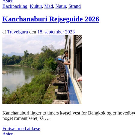
Asien
Backpacking
,
Kultur
,
Mad
,
Natur
,
Strand
Kanchanaburi Rejseguide 2026
af
Travelguru
den
18. september 2023
Kanchanaburi ligger to timers kørsel vest for Bangkok og er hovedb
noget romantiseret, så …
Fortsæt med at læse
Asien