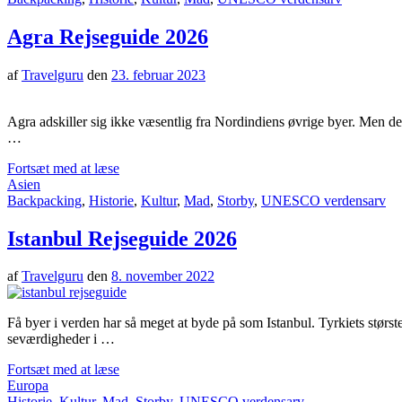
Agra Rejseguide 2026
af
Travelguru
den
23. februar 2023
Agra adskiller sig ikke væsentlig fra Nordindiens øvrige byer. Men 
…
Fortsæt med at læse
Asien
Backpacking
,
Historie
,
Kultur
,
Mad
,
Storby
,
UNESCO verdensarv
Istanbul Rejseguide 2026
af
Travelguru
den
8. november 2022
Få byer i verden har så meget at byde på som Istanbul. Tyrkiets størst
seværdigheder i …
Fortsæt med at læse
Europa
Historie
,
Kultur
,
Mad
,
Storby
,
UNESCO verdensarv