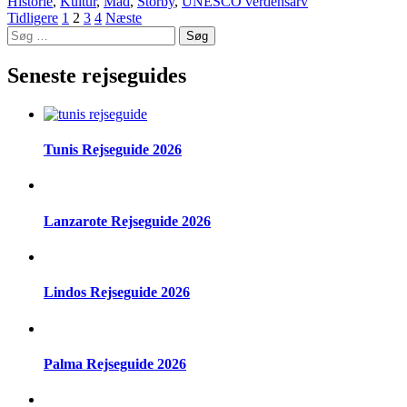
Historie
,
Kultur
,
Mad
,
Storby
,
UNESCO verdensarv
Indlægsinddeling
Side
Side
Side
Side
Tidligere
1
2
3
4
Næste
Søg
efter:
Seneste rejseguides
Tunis Rejseguide 2026
Lanzarote Rejseguide 2026
Lindos Rejseguide 2026
Palma Rejseguide 2026