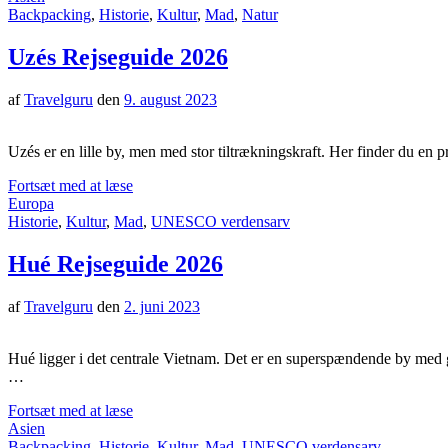
Backpacking
,
Historie
,
Kultur
,
Mad
,
Natur
Uzés Rejseguide 2026
af
Travelguru
den
9. august 2023
Uzés er en lille by, men med stor tiltrækningskraft. Her finder du en 
Fortsæt med at læse
Europa
Historie
,
Kultur
,
Mad
,
UNESCO verdensarv
Hué Rejseguide 2026
af
Travelguru
den
2. juni 2023
Hué ligger i det centrale Vietnam. Det er en superspændende by med g
…
Fortsæt med at læse
Asien
Backpacking
,
Historie
,
Kultur
,
Mad
,
UNESCO verdensarv