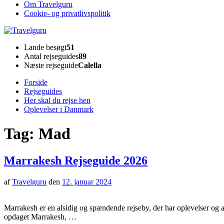
Om Travelguru
Cookie- og privatlivspolitik
Travelguru
Lande besøgt
51
Antal rejseguides
89
Næste rejseguide
Calella
Forside
Rejseguides
Her skal du rejse hen
Oplevelser i Danmark
Tag:
Mad
Marrakesh Rejseguide 2026
af
Travelguru
den
12. januar 2024
Marrakesh er en alsidig og spændende rejseby, der har oplevelser og ak
opdaget Marrakesh, …