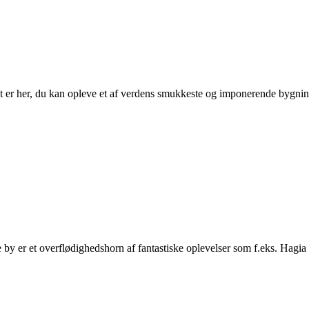
det er her, du kan opleve et af verdens smukkeste og imponerende bygni
e by er et overflødighedshorn af fantastiske oplevelser som f.eks. Hagi