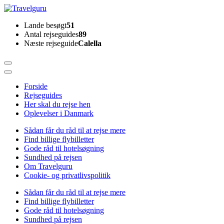
Skip
to
Travelguru
Lande besøgt
51
content
Antal rejseguides
89
(Press
Næste rejseguide
Calella
Enter)
Forside
Rejseguides
Her skal du rejse hen
Oplevelser i Danmark
Sådan får du råd til at rejse mere
Find billige flybilletter
Gode råd til hotelsøgning
Sundhed på rejsen
Om Travelguru
Cookie- og privatlivspolitik
Sådan får du råd til at rejse mere
Find billige flybilletter
Gode råd til hotelsøgning
Sundhed på rejsen