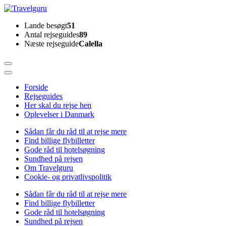
Skip
to
Travelguru
Lande besøgt
51
content
Antal rejseguides
89
(Press
Næste rejseguide
Calella
Enter)
Forside
Rejseguides
Her skal du rejse hen
Oplevelser i Danmark
Sådan får du råd til at rejse mere
Find billige flybilletter
Gode råd til hotelsøgning
Sundhed på rejsen
Om Travelguru
Cookie- og privatlivspolitik
Sådan får du råd til at rejse mere
Find billige flybilletter
Gode råd til hotelsøgning
Sundhed på rejsen