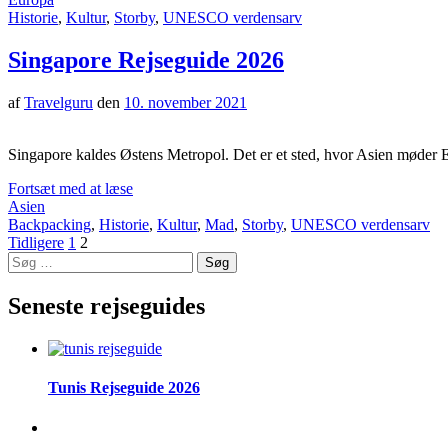
Historie
,
Kultur
,
Storby
,
UNESCO verdensarv
Singapore Rejseguide 2026
af
Travelguru
den
10. november 2021
Singapore kaldes Østens Metropol. Det er et sted, hvor Asien møder Eu
Fortsæt med at læse
Asien
Backpacking
,
Historie
,
Kultur
,
Mad
,
Storby
,
UNESCO verdensarv
Indlægsinddeling
Side
Side
Tidligere
1
2
Søg
efter:
Seneste rejseguides
Tunis Rejseguide 2026