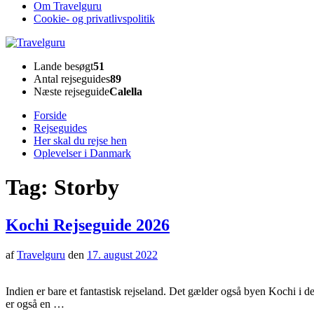
Om Travelguru
Cookie- og privatlivspolitik
Travelguru
Lande besøgt
51
Antal rejseguides
89
Næste rejseguide
Calella
Forside
Rejseguides
Her skal du rejse hen
Oplevelser i Danmark
Tag:
Storby
Kochi Rejseguide 2026
af
Travelguru
den
17. august 2022
Indien er bare et fantastisk rejseland. Det gælder også byen Kochi i 
er også en …